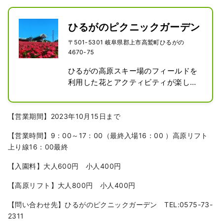
ひるがのピクニックガーデン
〒501-5301 岐阜県郡上市高鷲町ひるがの
4670-75
ひるがの高原スキー場のフィールドを
利用した花とアクティビティが楽しめ
る施設。

2023年は日本最大級25,000株のベゴ
ニアの他にペチュニア、コキア、ひま
【営業期間】2023年10月15日まで
わり、コリウス、サルビアなどの花が
【営業時間】9：00～17：00（最終入場16：00 ）高原リフト
楽しめる。4人乗りリフトでの空中散
上り線16：00最終
歩もおすすめ。

施設内ではジップラインアドベンチャ
【入園料】大人600円 小人400円
ーや大型バギーの乗車体験も楽しめ
る。
【高原リフト】大人800円 小人400円
【問い合わせ先】ひるがのピクニックガーデン TEL:0575-73-
2311