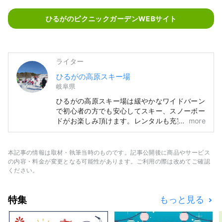
ひるがのピクニックガーデンWEBサイト
ライター
ひるがの高原スキー場
岐阜県
ひるがの高原スキー場は緩やかなワイドバーン
で初心者の方でも安心してスキー、スノーボー
ドがお楽しみ頂けます。レンタルも充実してい
more
るので手ぶらで来ていただいても大丈夫です。
また、広大な雪遊び専用広場があり、土日祝に
は雪上をスノーモービルを使いラフティングボ
本記事の情報は取材・執筆当時のものです。記事公開後に商品やサービス
ートで走行するスノーラフティング体験も行っ
の内容・料金が変更となる可能性があります。ご利用の際は改めてご確認
ています。7月～10月のグリーンシーズンは花
ください。
畑や山の絶景が楽しめ、ジップラインアドベン
チャーやバギー乗車体験などのアクティビティ
特集
もっと見る
もお楽しみいただけます。飛騨高山や世界遺産
の白川郷へは車で約１時間の立地になります。