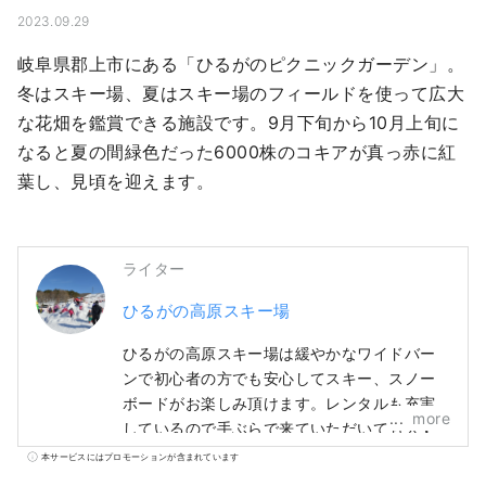
2023.09.29
岐阜県郡上市にある「ひるがのピクニックガーデン」。
冬はスキー場、夏はスキー場のフィールドを使って広大
な花畑を鑑賞できる施設です。9月下旬から10月上旬に
なると夏の間緑色だった6000株のコキアが真っ赤に紅
葉し、見頃を迎えます。
ライター
ひるがの高原スキー場
ひるがの高原スキー場は緩やかなワイドバー
ンで初心者の方でも安心してスキー、スノー
ボードがお楽しみ頂けます。レンタルも充実
more
しているので手ぶらで来ていただいても大丈
夫です。また、広大な雪遊び専用広場があ
本サービスにはプロモーションが含まれています
り、土日祝には雪上をスノーモービルを使い