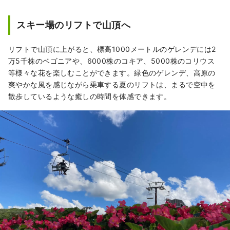
ラフティングボートで走行するスノーラフテ
ィング体験も行っています。7月～10月のグリ
スキー場のリフトで山頂へ
ーンシーズンは花畑や山の絶景が楽しめ、ジ
ップラインアドベンチャーやバギー乗車体験
リフトで山頂に上がると、標高1000メートルのゲレンデには2
などのアクティビティもお楽しみいただけま
万5千株のベゴニアや、6000株のコキア、5000株のコリウス
す。飛騨高山や世界遺産の白川郷へは車で約
等様々な花を楽しむことができます。緑色のゲレンデ、高原の
１時間の立地になります。
爽やかな風を感じながら乗車する夏のリフトは、まるで空中を
散歩しているような癒しの時間を体感できます。