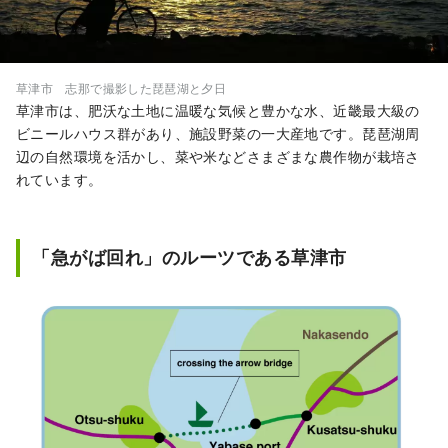
草津市 志那で撮影した琵琶湖と夕日
草津市は、肥沃な土地に温暖な気候と豊かな水、近畿最大級の
ビニールハウス群があり、施設野菜の一大産地です。琵琶湖周
辺の自然環境を活かし、菜や米などさまざまな農作物が栽培さ
れています。
「急がば回れ」のルーツである草津市