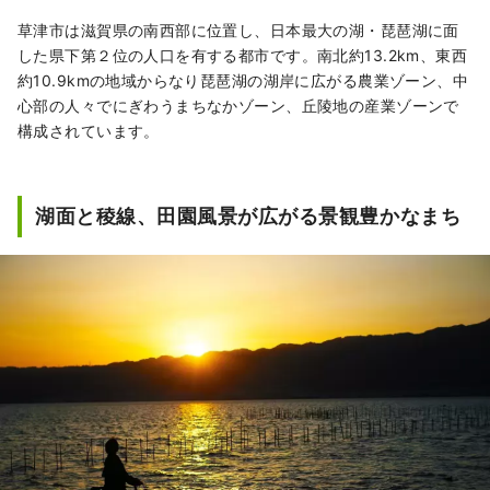
草津市は滋賀県の南西部に位置し、日本最大の湖・琵琶湖に面
した県下第２位の人口を有する都市です。南北約13.2km、東西
約10.9kmの地域からなり琵琶湖の湖岸に広がる農業ゾーン、中
心部の人々でにぎわうまちなかゾーン、丘陵地の産業ゾーンで
構成されています。
湖面と稜線、田園風景が広がる景観豊かなまち