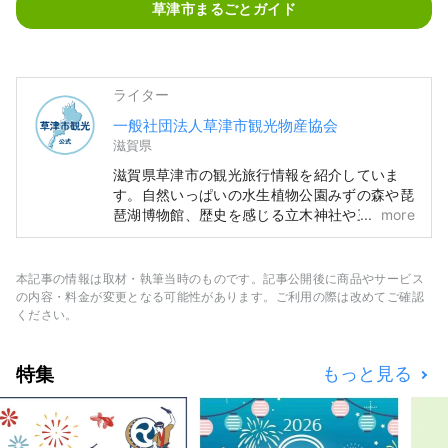
草津市まるごとガイド
ライター
一般社団法人草津市観光物産協会
滋賀県
滋賀県草津市の観光旅行情報を紹介していま
す。自然いっぱいの水生植物公園みずの森や琵
琶湖博物館、歴史を感じる立木神社や三大神
more
社、草津宿本陣、家族で楽しめるロクハ公園な
ど魅力的なスポット・ホテル・グルメ情報が満
載。
本記事の情報は取材・執筆当時のものです。記事公開後に商品やサービス
の内容・料金が変更となる可能性があります。ご利用の際は改めてご確認
ください。
特集
もっと見る