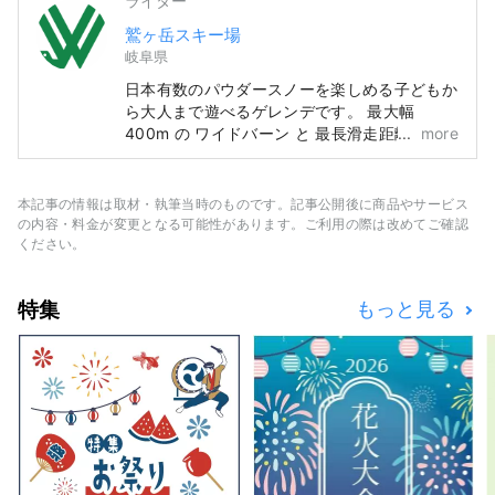
ライター
鷲ヶ岳スキー場
岐阜県
日本有数のパウダースノーを楽しめる子どもか
ら大人まで遊べるゲレンデです。 最大幅
400m の ワイドバーン と 最長滑走距離
more
3,500m の ロングコース で自由なスノーライ
フをお楽しみいただけます。 エリア最大数の
パークアイテムを配置し、オリンピアン輩出の
本記事の情報は取材・執筆当時のものです。記事公開後に商品やサービス
実績あり。驚くビックジャンプが見れるチャン
の内容・料金が変更となる可能性があります。ご利用の際は改めてご確認
スがあるかもしれません。 気軽に雪を楽しめ
ください。
る雪遊びスペースには、チュービングやソリな
どアクティビティをご用意しております。 ま
特集
もっと見る
た、機能的なセンターハウスには、レストラ
ン・レンタル・売店・大浴場「鷲の湯」を完
備。便利で快適なスノーライフを約束します。
ゲレンデベースにホテルがあり、宿泊付きで楽
しむことも可能。 「SKI IN・SKI OUT」 が出
来るのは、奥美濃エリアで唯一鷲ヶ岳スキー場
だけです。 営業期間：12月上旬 ～ 3月下
旬 予定