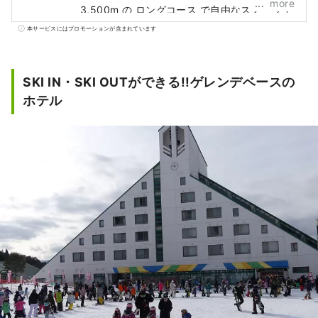
more
3,500m の ロングコース で自由なスノーライ
フをお楽しみいただけます。 エリア最大数の
本サービスにはプロモーションが含まれています
パークアイテムを配置し、オリンピアン輩出
の実績あり。驚くビックジャンプが見れるチ
ャンスがあるかもしれません。 気軽に雪を楽
SKI IN・SKI OUTができる!!ゲレンデベースの
しめる雪遊びスペースには、チュービングや
ホテル
ソリなどアクティビティをご用意しておりま
す。 また、機能的なセンターハウスには、レ
ストラン・レンタル・売店・大浴場「鷲の
湯」を完備。便利で快適なスノーライフを約
束します。 ゲレンデベースにホテルがあり、
宿泊付きで楽しむことも可能。 「SKI IN・SKI
OUT」 が出来るのは、奥美濃エリアで唯一鷲
ヶ岳スキー場だけです。 営業期間：12月上
旬 ～ 3月下旬 予定