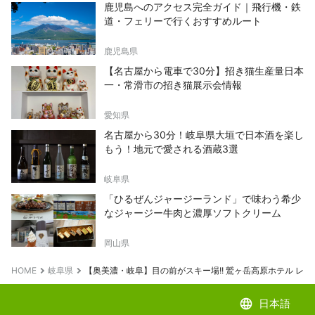
鹿児島へのアクセス完全ガイド｜飛行機・鉄
道・フェリーで行くおすすめルート
鹿児島県
【名古屋から電車で30分】招き猫生産量日本
一・常滑市の招き猫展示会情報
愛知県
名古屋から30分！岐阜県大垣で日本酒を楽し
もう！地元で愛される酒蔵3選
岐阜県
「ひるぜんジャージーランド」で味わう希少
なジャージー牛肉と濃厚ソフトクリーム
岡山県
HOME
岐阜県
【奥美濃・岐阜】目の前がスキー場!! 鷲ヶ岳高原ホテル レイ
language
日本語