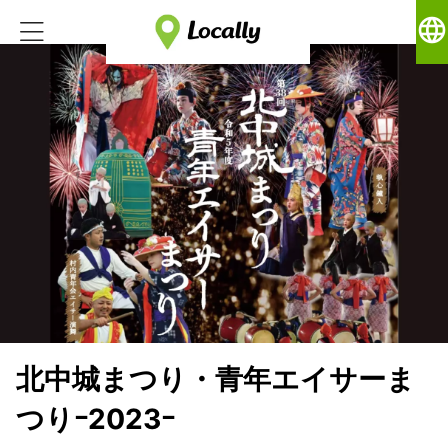
language
北中城まつり・青年エイサーま
つりｰ2023ｰ