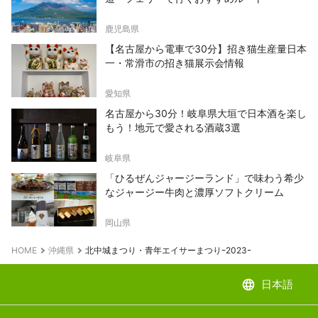
鹿児島県
【名古屋から電車で30分】招き猫生産量日本
一・常滑市の招き猫展示会情報
愛知県
名古屋から30分！岐阜県大垣で日本酒を楽し
もう！地元で愛される酒蔵3選
岐阜県
「ひるぜんジャージーランド」で味わう希少
なジャージー牛肉と濃厚ソフトクリーム
岡山県
HOME
沖縄県
北中城まつり・青年エイサーまつりｰ2023ｰ
language
日本語