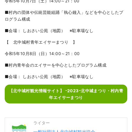
令和5年10月7日（土）14:00～21：00
ぇ？」とみんなで声をかけあう。 おじい、お
ばあの暮らしの中には、難しいことや競い合
■村内の団体や伝統芸能組踊「執心鐘入」などを中心としたプ
い、孤独になることはありません。 毎日の生
ログラム構成
活の中には「ささやかなやさしさ」。 北中城
村の生活の中にある沢山のウェルネス（健
■会場： しおさい公苑（地図） ※駐車場なし
幸）。 そんな心も身体も輝くウェルネスの
【 北中城村青年エイサーまつり 】
村、沖縄県北中城村です。
令和5年10月8日（日）14:00～21：00
■村内青年会のエイサーを中心としたプログラム構成
■会場： しおさい公苑（地図） ※駐車場なし
【北中城村観光情報サイト】 ｰ2023ｰ北中城まつり・村内青
年エイサーまつり
ライター
一般社団法人北中城村観光協会