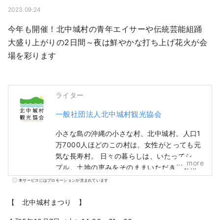
2023.09.24
今年も開催！北中城村の青年エイサーや伝統芸能組踊

大盛り上がりの2日間～夜は鮮やかな打ち上げ花火が会
場を彩ります
ライター
一般社団法人北中城村観光協会
小さな島の沖縄の小さな村、北中城村。人口1
万7000人ほどのこの村は、女性がとっても元
気な長寿村。 日々の暮らしは、いたってシン
more
プル。土地の恵みをそのままいただき、近所
の人たちと集い、笑い、語り合う。 まだまだ
本サービスにはプロモーションが含まれています
都市化されていない、細い路地が残る集落で
は、庭に小さな畑があり、隣近所で野菜を分
【 北中城村まつり 】
け合う。顔が見えないと、「どうしているね