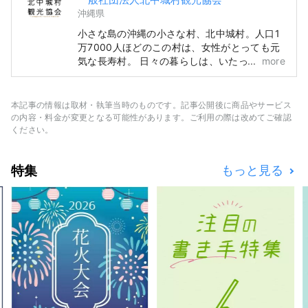
沖縄県
小さな島の沖縄の小さな村、北中城村。人口1
万7000人ほどのこの村は、女性がとっても元
気な長寿村。 日々の暮らしは、いたってシン
more
プル。土地の恵みをそのままいただき、近所の
人たちと集い、笑い、語り合う。 まだまだ都
市化されていない、細い路地が残る集落では、
本記事の情報は取材・執筆当時のものです。記事公開後に商品やサービス
庭に小さな畑があり、隣近所で野菜を分け合
の内容・料金が変更となる可能性があります。ご利用の際は改めてご確認
う。顔が見えないと、「どうしているねぇ？」
ください。
とみんなで声をかけあう。 おじい、おばあの
暮らしの中には、難しいことや競い合い、孤独
特集
もっと見る
になることはありません。 毎日の生活の中に
は「ささやかなやさしさ」。 北中城村の生活
の中にある沢山のウェルネス（健幸）。 そん
な心も身体も輝くウェルネスの村、沖縄県北中
城村です。