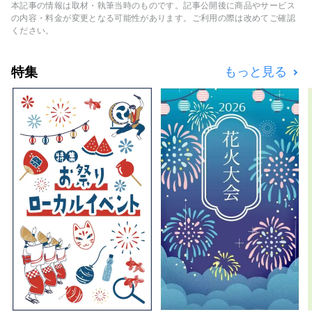
出会ったとき嬉しくて誰かに伝えたくなったこ
本記事の情報は取材・執筆当時のものです。記事公開後に商品やサービス
とはありませんか。 そして、伝えた結果、新
の内容・料金が変更となる可能性があります。ご利用の際は改めてご確認
たに誰かが何かにつながる。 それこそが「い
ください。
いもの」なのではないかと思います。 私たち
はそのような出会いをお客様にお届けできるよ
特集
もっと見る
うに「かたる、つたえる、つながる」をコンセ
プトに兵庫のいいものを発掘し、お客様と兵庫
県内地域とのこころの距離が キュッと縮まる
ような情報を発信していきます。