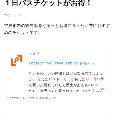
１日バスチケットがお得！
2025.03.31
神戸市内の観光地をぐるっとお得に巡りたい方におすす
めのチケットです。
ライター
Local prime/Travel Lab by 神姫バス
いいもの、いい体験とはどんなものでしょう
か。 伝えたいストーリーがあったり、作り手
の想いが溢れていたり歴史があるものであっ
more
たり、地元の方に愛されていたりとたくさん
特徴は挙げられます。 とっておきのものや体
本サービスにはプロモーションが含まれています
験に出会ったとき嬉しくて誰かに伝えたくな
ったことはありませんか。 そして、伝えた結
果、新たに誰かが何かにつながる。 それこそ