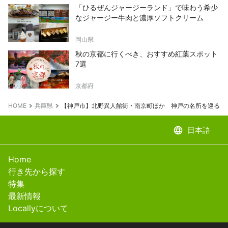
「ひるぜんジャージーランド」で味わう希少
なジャージー牛肉と濃厚ソフトクリーム
岡山県
秋の京都に行くべき、おすすめ紅葉スポット
7選
京都府
HOME
兵庫県
【神戸市】北野異人館街・南京町ほか 神戸の名所を巡るな
language
日本語
Home
行き先から探す
特集
最新情報
Locallyについて