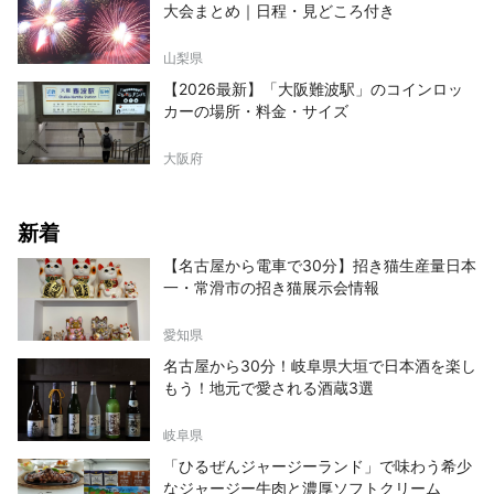
大会まとめ｜日程・見どころ付き
山梨県
【2026最新】「大阪難波駅」のコインロッ
カーの場所・料金・サイズ
大阪府
新着
【名古屋から電車で30分】招き猫生産量日本
一・常滑市の招き猫展示会情報
愛知県
名古屋から30分！岐阜県大垣で日本酒を楽し
もう！地元で愛される酒蔵3選
岐阜県
「ひるぜんジャージーランド」で味わう希少
なジャージー牛肉と濃厚ソフトクリーム