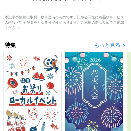
とつは、人類がいっさい手を加えていない、自
景を望みながら、Cafe&Barでオリジ
然だ。 わたしたちは世界中を冒険し、その中
ナルドリンクやジェラートを味わうこ
で未だ眠っているもの、価値を見出されていな
本記事の情報は取材・執筆当時のものです。記事公開後に商品やサービス
とができます。

いものを探し出す。 世界中の人々へ、心を魅
の内容・料金が変更となる可能性があります。ご利用の際は改めてご確認
了するアート作品としてお届けする。
ください。
レストランAzzurrissimoのデッキで
は、幻想的な夕焼けやライトの中で、
特集
もっと見る
海の音を聴きながら、ドリンクやディ
ナーをお楽しみいただけます。

夕食は、ローカルの季節の食材を活か
した料理をご用意しております。予約
時に、和食かイタリアンをお選びいた
だけます。

夜には満天の星空の下、スターウォッ
チングツアーを開催しています。

自転車やキックボードのレンタルもし
ているので、周辺観光にもぴったりで
す。スタッフが運転するトゥクトゥク