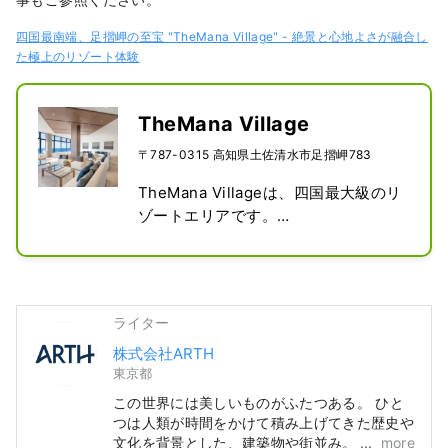
四国最南端、足摺岬の至宝 "TheMana Village" - 絶景と心地よさが融合し
た極上のリゾート体験
TheMana Village
〒787-0315 高知県土佐清水市足摺岬783
TheMana Villageは、四国最大級のリ
ゾートエリアです。

ホテルは、カフェ、レストラン、温泉
などを備えています。

カフェやレストラン、温泉は、宿泊で
ライター
ない方もご利用いただけます。

株式会社ARTH
東京都
客室は、露天風呂付スイートルーム、
洋室、和室など様々で、全てオーシャ
この世界には美しいものがふたつある。 ひと
ンビューとなっています。

つは人類が時間をかけて積み上げてきた歴史や
文化を背景とした、建築物や街並み。 もうひ
more
広々としたラウンジでは、太平洋の絶