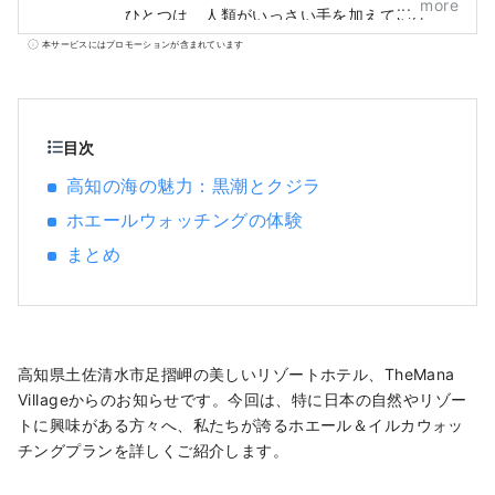
more
ひとつは、人類がいっさい手を加えていな
い、自然だ。 わたしたちは世界中を冒険し、
本サービスにはプロモーションが含まれています
その中で未だ眠っているもの、価値を見出さ
れていないものを探し出す。 世界中の人々
へ、心を魅了するアート作品としてお届けす
る。
目次
高知の海の魅力：黒潮とクジラ
ホエールウォッチングの体験
まとめ
高知県土佐清水市足摺岬の美しいリゾートホテル、TheMana
Villageからのお知らせです。今回は、特に日本の自然やリゾー
トに興味がある方々へ、私たちが誇るホエール＆イルカウォッ
チングプランを詳しくご紹介します。