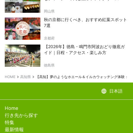
岡山県
秋の京都に行くべき、おすすめ紅葉スポット
7選
京都府
【2026年】徳島・鳴門市阿波おどり徹底ガ
イド｜日程・アクセス・楽しみ方
徳島県
HOME
高知県
【高知】夢のようなホエール＆イルカウォッチング体験：TheMana
language
日本語
Home
行き先から探す
特集
最新情報