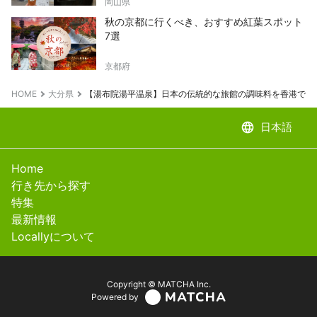
岡山県
秋の京都に行くべき、おすすめ紅葉スポット
7選
京都府
HOME
大分県
【湯布院湯平温泉】日本の伝統的な旅館の調味料を香港で販
language
日本語
Home
行き先から探す
特集
最新情報
Locallyについて
Copyright © MATCHA Inc.
Powered by