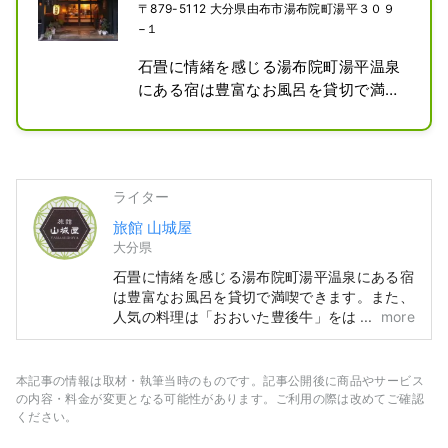
〒879-5112 大分県由布市湯布院町湯平３０９
−１
石畳に情緒を感じる湯布院町湯平温泉
にある宿は豊富なお風呂を貸切で満喫
できます。また、人気の料理は「おお
いた豊後牛」をはじめ旬の食材が満
載。

温泉は九州八十八湯にも認定されまし
ライター
た。

旅館 山城屋
（日帰り温泉をご希望の方は事前にお
大分県
電話を下さい。）
石畳に情緒を感じる湯布院町湯平温泉にある宿
は豊富なお風呂を貸切で満喫できます。また、
人気の料理は「おおいた豊後牛」をはじめ旬の
more
食材が満載。九州八十八湯にも認定されまし
た。
本記事の情報は取材・執筆当時のものです。記事公開後に商品やサービス
の内容・料金が変更となる可能性があります。ご利用の際は改めてご確認
ください。