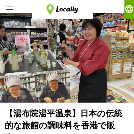
language
【湯布院湯平温泉】日本の伝統
的な旅館の調味料を香港で販