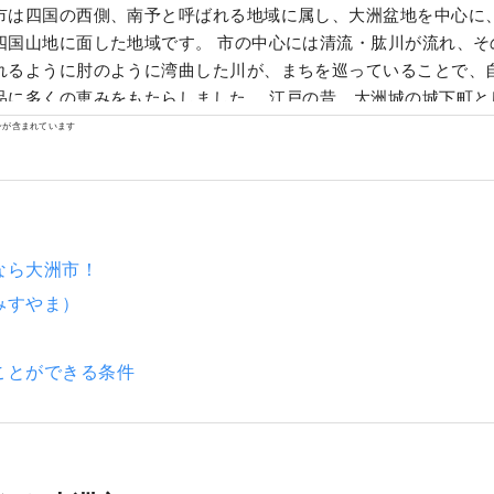
市は四国の西側、南予と呼ばれる地域に属し、大洲盆地を中心に
四国山地に面した地域です。 市の中心には清流・肱川が流れ、そ
れるように肘のように湾曲した川が、まちを巡っていることで、
品に多くの恵みをもたらしました。 江戸の昔、大洲城の城下町と
が、肱川のほとりに息づいています。
ンが含まれています
なら大洲市！
みすやま）
ことができる条件