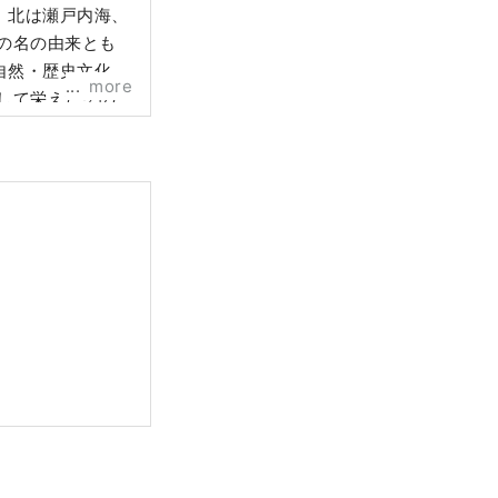
、北は瀬戸内海、
の名の由来とも
自然・歴史文化・
more
して栄えたその