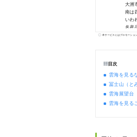
大洲
南は
いわ
名産
名残
本サービスにはプロモーショ
目次
雲海を見る
冨士山（と
雲海展望台
雲海を見る