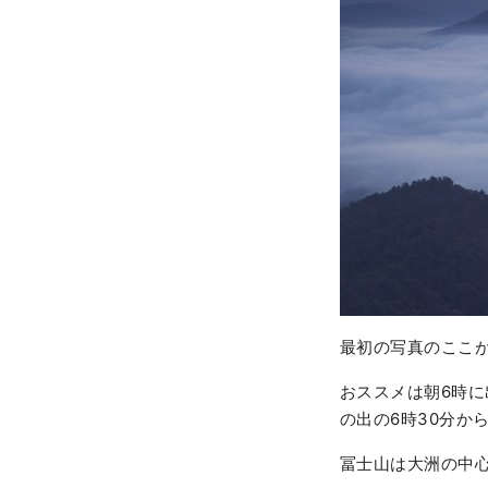
最初の写真のここ
おススメは朝6時
の出の6時30分か
冨士山は大洲の中心