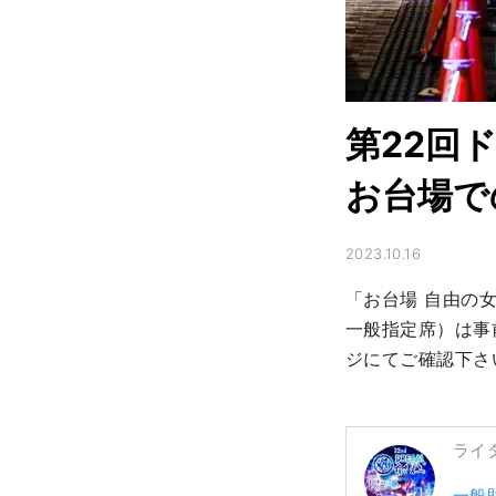
第22回
お台場で
2023.10.16
「お台場 自由の
一般指定席）は事
ジにてご確認下さ
ライ
一般