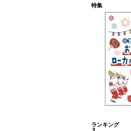
特集
安全
子ども
賑わ
しい
ランキング