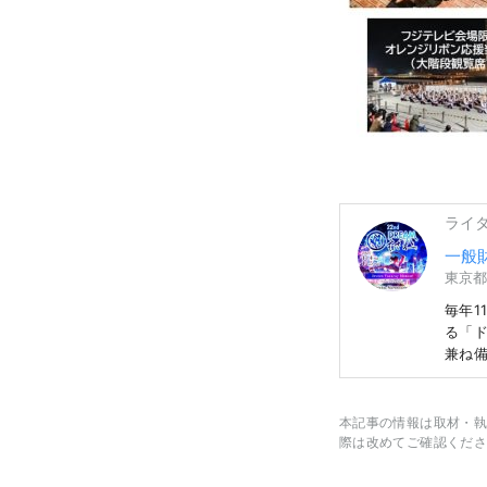
ライ
一般
東京都
毎年
る「ド
兼ね備
の開催
般社
（Vt
本記事の情報は取材・執
「プラ
際は改めてご確認くださ
Ｒの最
仮想