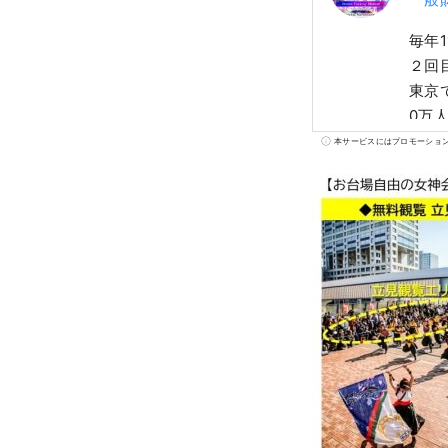
毎年
２回
東京
0万
され
本サービスにはプロモーショ
との
無料
席」
ＶＲ
しま
の方
０歩
ーン
緊の
指し