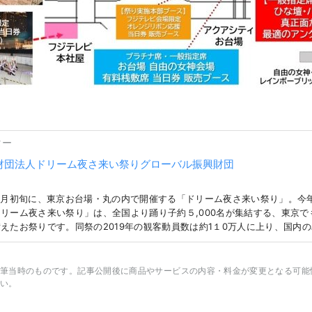
ター
財団法人ドリーム夜さ来い祭りグローバル振興財団
11月初旬に、東京お台場・丸の内で開催する「ドリーム夜さ来い祭り」。今
リーム夜さ来い祭り」は、全国より踊り子約５,000名が集結する、東京
えたお祭りです。同祭の2019年の観客動員数は約1１0万人に上り、国内
実績を誇ります。 今回は同時期に開催される「ジャパンモビリティショー2
団法人 日本自動車工業会）との初の連携、よさこい鳴子踊りの日本の伝統&
uber）を織込んだ、無料観覧・東京都内初のインバウンド向けを中心とし
筆当時のものです。記事公開後に商品やサービスの内容・料金が変更となる可能
チナ席」の新たに設けます。また世界中からの遠隔観覧体験として、YouT
い。
新技術を活用したリモート観覧・体験「メタバースＶＲ360°特等席」を
空間での多様な観覧のニーズに応えつつ、チーム・観客・来訪者の方々に不