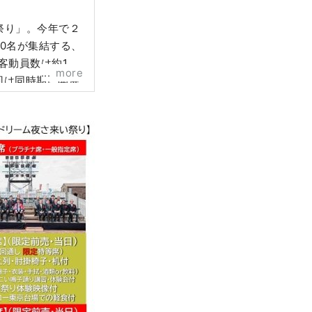
祭り」。今年で２
0名が集結する、
客動員数は約1１
more
回は同時期に開催
本自動車工業会）
er）を織込んだ、
桟敷席「プラチナ
ubeライブ配信、
°特等席」を展開
ム・観客・来訪者
 さらに、「１
ジリボンキャンペ
出だけでなく、喫
相応しい祭りを目