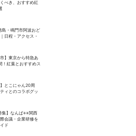
くべき、おすすめ紅
選
】徳島・鳴門市阿波おど
｜日程・アクセス・
市】東京から特急あ
間！紅葉とおすすめス
】とこにゃん20周
ティとのコラボグッ
設特集】なんば↔関西
際会議・企業研修を
イド