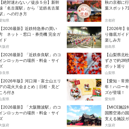
【絶対迷わない／徒歩５分】新幹
秋の京都に行
線「名古屋駅」から「近鉄名古屋
葉スポット7
駅」への行き方
愛知県
京都府
【2026最新】近鉄特急券の買い
【2026年
方 ネット・窓口・券売機 完全ガ
り徹底ガイド
イド
楽しみ方
大阪府
徳島県
【2026最新】「近鉄奈良駅」のコ
【山梨県北杜
インロッカーの場所・料金・サイ
ずさで約2時
ズ
ポット巡り
奈良県
山梨県
【2026年版】河口湖・富士山エリ
【愛知・常滑
アの花火大会まとめ｜日程・見ど
年！ハローキ
ころ付き
ズが登場！
山梨県
愛知県
【2026最新】「大阪難波駅」のコ
【MICE施
インロッカーの場所・料金・サイ
国際空港の国
ズ
支える施設ガ
大阪府
大阪府