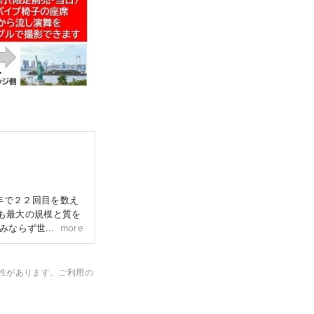
年で２２回目を数え
でも最大の規模と質を
のみならず世界各国で
more
023」（主催：一
最新文化体験
た高付加価値の桟敷席
性があります。ご利用の
ubeライブ配信、Ｖ
展開します。リアル・
要な混雑を避けた、