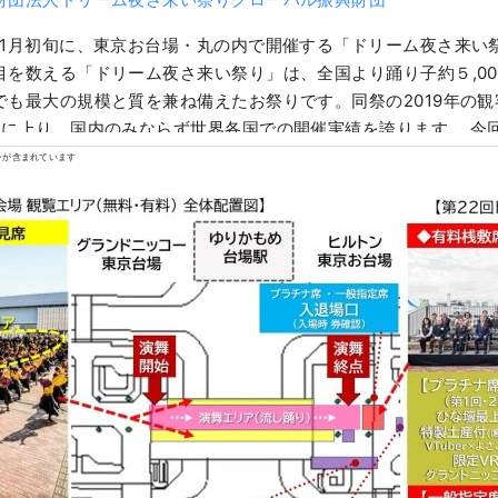
11月初旬に、東京お台場・丸の内で開催する「ドリーム夜さ来い
目を数える「ドリーム夜さ来い祭り」は、全国より踊り子約５,00
でも最大の規模と質を兼ね備えたお祭りです。同祭の2019年の観
人に上り、国内のみならず世界各国での開催実績を誇ります。 今
る「ジャパンモビリティショー2023」（主催：一般社団法人 日
ンが含まれています
初の連携、よさこい鳴子踊りの日本の伝統&最新文化体験（Vtub
観覧・東京都内初のインバウンド向けを中心とした高付加価値の
の新たに設けます。また世界中からの遠隔観覧体験として、YouT
の最新技術を活用したリモート観覧・体験「メタバースＶＲ360
す。リアル・仮想空間での多様な観覧のニーズに応えつつ、チー
々に不要な混雑を避けた、安全安心の観覧形態を確保いたします。
先を行く東京の祭りへ」をコンセプトに、子ども虐待防止オレン
などの「SDGs」の普及啓発にも取り組みます。地域の賑わい創
社会課題にチャレンジし、持続可能な社会に貢献する東京の顔に
ていきます。