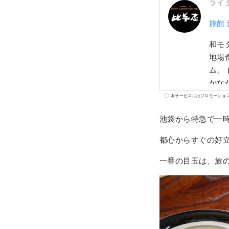
ライ
旅館
和モ
地場
ム。
かな
きの宿
本サービスにはプロモーショ
池袋から特急で一
都心からすぐの好
一番の目玉は、旅