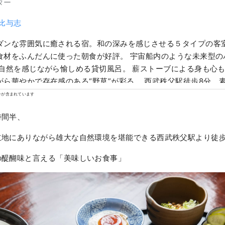
ター
 比与志
ダンな雰囲気に癒される宿。和の深みを感じさせる５タイプの客
食材をふんだんに使った朝食が好評。 宇宙船内のような未来型の
 自然を感じながら愉しめる貸切風呂。 薪ストーブによる身も心も
がら華やかで存在感のある“野草”が彩る。 西武秩父駅徒歩8分。
。 OMOTENASHIセレクション2022受賞
ンが含まれています
時間半、
立地にありながら雄大な自然環境を堪能できる西武秩父駅より徒歩
の醍醐味と言える「美味しいお食事」