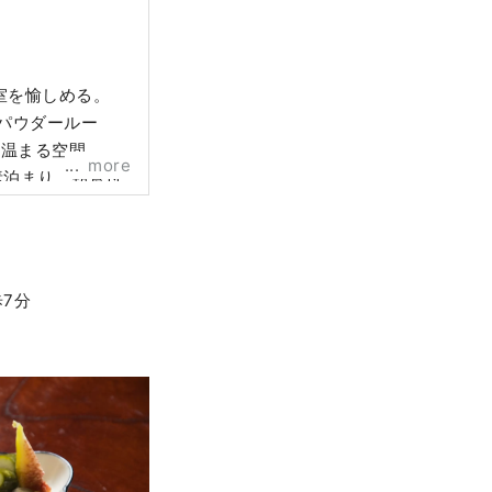
室を愉しめる。
パウダールー
温まる空間。 静
more
素泊まり、朝食付
7分