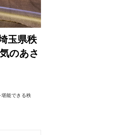
【埼玉県秩
節気のあさ
を堪能できる秩