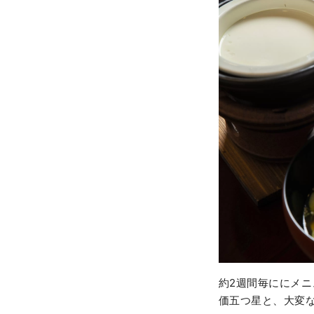
約2週間毎ににメ
価五つ星と、大変