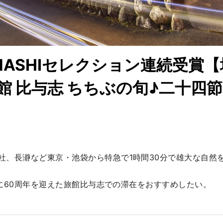
ENASHIセレクション連続受賞
館 比与志 ちちぶの旬♪二十四
社、長瀞など東京・池袋から特急で1時間30分で雄大な自然
0日に60周年を迎えた旅館比与志での滞在をおすすめしたい。