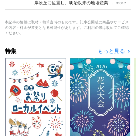
岸段丘に位置し、明治以来の地場産業である繊
more
維産業を基幹産業とした商工業と、古くから農
林業が盛んな水と緑の豊かな田園都市です。
当社は地域と協働し、観光地域づくりを行う
本記事の情報は取材・執筆当時のものです。記事公開後に商品やサービス
DMO（観光地域づくり法人）です。 勝山市は
の内容・料金が変更となる可能性があります。ご利用の際は改めてご確認
恐竜博物館や平泉寺など魅力溢れる観光コンテ
ください。
ンツの宝庫！勝山を多くの方に体感していただ
くガイドツアーや恐竜博物館の駐車場内にある
特集
もっと見る
「ジオターミナル」、2020年６月にオープン
した「道の駅 恐竜渓谷かつやま」の運営な
ど、勝山を訪れたお客様にきめ細かなサービス
を提供しています。 また、観光を軸として新
たな事業の創造にも積極的にチャレンジし、勝
山のまちの活性化を目指しています。