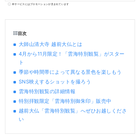
古くから農林業が盛んな水と緑の豊かな田園
本サービスにはプロモーションが含まれています
都市です。 当社は地域と協働し、観光地域づ
くりを行うDMO（観光地域づくり法人）で
す。 勝山市は恐竜博物館や平泉寺など魅力溢
れる観光コンテンツの宝庫！勝山を多くの方
目次
に体感していただくガイドツアーや恐竜博物
大師山清大寺 越前大仏とは
館の駐車場内にある「ジオターミナル」、
4月から11月限定！「雲海特別観覧」がスター
2020年６月にオープンした「道の駅 恐竜渓
谷かつやま」の運営など、勝山を訪れたお客
ト
様にきめ細かなサービスを提供しています。
季節や時間帯によって異なる景色を楽しもう
また、観光を軸として新たな事業の創造にも
SNS映えするショットを撮ろう
積極的にチャレンジし、勝山のまちの活性化
を目指しています。
雲海特別観覧の詳細情報
特別拝観限定「雲海特別御朱印」販売中
越前大仏「雲海特別観覧」へぜひお越しくださ
い