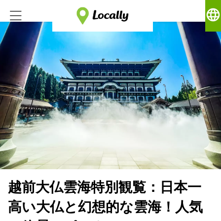
language
越前大仏雲海特別観覧：日本一
高い大仏と幻想的な雲海！人気