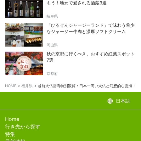
もう！地元で愛される酒蔵3選
岐阜県
「ひるぜんジャージーランド」で味わう希少
なジャージー牛肉と濃厚ソフトクリーム
岡山県
秋の京都に行くべき、おすすめ紅葉スポット
7選
京都府
HOME
福井県
越前大仏雲海特別観覧：日本一高い大仏と幻想的な雲海！人
language
日本語
Home
行き先から探す
特集