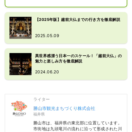
の中にある座像で、身の丈17メート
ル。奈良大仏（文献16.2メートル・実
測14.98メートル）を上回る大きさで
【2025年版】越前大仏までの行き方を徹底解説
す。さらに光背は23メートルで2メー
トルの石台に3メートルの蓮台が重な
2025.05.09
るので、総高は28メートルにおよびま
す。奈良大仏がずんぐり型なのに対し
て、越前大仏は顔や首がスマートで穏
異世界感漂う日本一のスケール！「越前大仏」の
やかなのが特徴。銅製で、総重量200
魅力と楽しみ方を徹底解説
トンの銅を使用しています。また、大
仏の左右と後の三方の壁には石仏、金
2024.06.20
仏を合せて1,281体が安置され、大仏
両脇には羅漢像（10.3メートル）菩薩
像（11.2メートル）が二体づつ、脇侍
仏として安置されています。
ライター
勝山市観光まちづくり株式会社
福井県
勝山市は、福井県の東北部に位置しています。
市街地は九頭竜川の流れに沿って形成された川