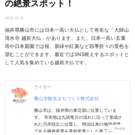
の絶景スポット！
2025.02.12
福井県勝山市には日本一高い大仏として有名な「大師山
清水寺 越前大仏」があります。また、日本一高い五重
塔や日本庭園では桜、新緑や紅葉など四季折々の景色を
望むことができます。最近ではSNS映えするスポットと
して人気を集めている越前大仏です。
ライター
勝山市観光まちづくり株式会社
勝山市は、福井県の東北部に位置していま
す。 市街地は九頭竜川の流れに沿って形成さ
れた川岸段丘に位置し、明治以来の地場産業
more
である繊維産業を基幹産業とした商工業と、