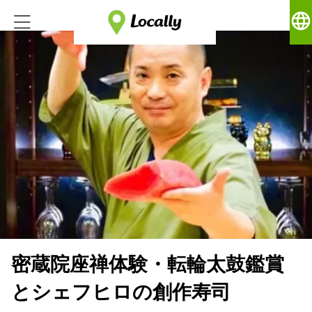
language
密蔵院座禅体験・転輪太鼓鑑賞
とシェフヒロの創作寿司