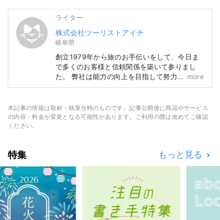
ライター
株式会社ツーリストアイチ
岐阜県
創立1979年から旅のお手伝いをして、今日ま
で多くのお客様と信頼関係を築いて参りまし
た。 弊社は能力の向上を目指して努力をし続
more
けている一人ひとりのスタッフで構成されてい
ます。 これからもお客様としっかりと向き合
いご満足いただける商品を提供して参ります。
本記事の情報は取材・執筆当時のものです。記事公開後に商品やサービス
お得なキャンペーン情報・品質の良いツアーや
の内容・料金が変更となる可能性があります。ご利用の際は改めてご確認
社員が作成したコラムなど掲載してます。 お
ください。
気軽にご連絡くださいませ。
特集
もっと見る