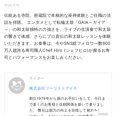
2024.11.13
伝統ある寺院、密蔵院で本格的な座禅体験とご住職の法
話を拝聴。 エンタメとして転輪太鼓「GAIA～ガイア
～」の和太鼓独特の力強さを、ライブの生演奏で和太鼓
の響きで体感、さらにプロ直伝の和太鼓レッスンを体験
いただきます。お食事は、今やSNS総フォロワ―数800
万人超誇る寿司職人Chef Hiro (シェフヒロ)が握るお寿
司とパフォーマンスをお楽しみください。
ライター
株式会社ツーリストアイチ
創立1979年から旅のお手伝いをして、今日ま
で多くのお客様と信頼関係を築いて参りまし
た。 弊社は能力の向上を目指して努力をし続
more