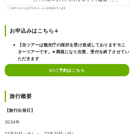
けている一人ひとりのスタッフで構成されて
います。 これからもお客様としっかりと向き
本サービスにはプロモーションが含まれています
合いご満足いただける商品を提供して参りま
す。 お得なキャンペーン情報・品質の良いツ
アーや社員が作成したコラムなど掲載してま
お申込みはこちら↓
す。 お気軽にご連絡くださいませ。
【当ツアーは観光庁の採択を受け造成しておりますモニ
ターツアーです。※満員になり次第、受付を終了させてい
ただきます
👉ご予約はこちら
旅行概要
【旅行出発日】
2024年
12月21日（土）・ 12月22日（日）