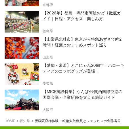
京都府
【2026年】徳島・鳴門市阿波おどり徹底ガ
イド｜日程・アクセス・楽しみ方
徳島県
【山梨県北杜市】東京から特急あずさで約2
時間！紅葉とおすすめスポット巡り
山梨県
【愛知・常滑】とこにゃん20周年！ハローキ
ティとのコラボグッズが登場！
愛知県
【MICE施設特集】なんば↔関西国際空港の
国際会議・企業研修を支える施設ガイド
大阪府
HOME
愛知県
密蔵院座禅体験・転輪太鼓鑑賞とシェフヒロの創作寿司