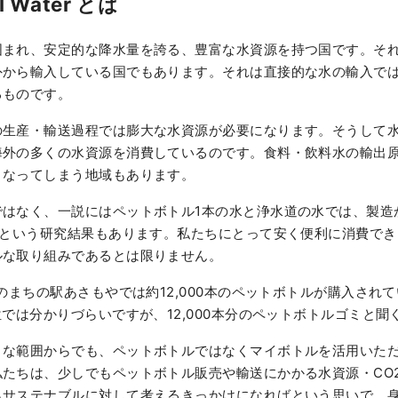
el Water とは
囲まれ、安定的な降水量を誇る、豊富な水資源を持つ国です。そ
外から輸入している国でもあります。それは直接的な水の輸入で
るものです。
の生産・輸送過程では膨大な水資源が必要になります。そうして
海外の多くの水資源を消費しているのです。食料・飲料水の輸出
となってしまう地域もあります。
はなく、一説にはペットボトル1本の水と浄水道の水では、製造
うという研究結果もあります。私たちにとって安く便利に消費で
ルな取り組みであるとは限りません。
市のまちの駅あさもやでは約12,000本のペットボトルが購入されて
位では分かりづらいですが、12,000本分のペットボトルゴミと
さな範囲からでも、ペットボトルではなくマイボトルを活用いた
私たちは、少しでもペットボトル販売や輸送にかかる水資源・CO
らサステナブルに対して考えるきっかけになればという思いで、