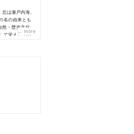
、北は瀬戸内海、
の名の由来とも
自然・歴史文化・
more
して栄えたその