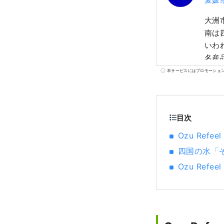
大洲
南は
いわ
名産
名残
本サービスにはプロモーショ
目次
Ozu Refee
四国の水「
Ozu Refe