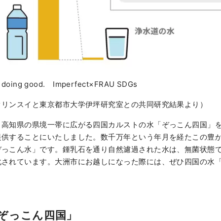
doing good. Imperfect×FRAU SDGs
クリンスイと東京都市大学伊坪研究室との共同研究結果より）
と高知県の県境一帯に広がる四国カルストの水「ぞっこん四国」
提供することにいたしました。数千万年という年月を経たこの豊
ぞっこん水」です。鍾乳石を通り自然濾過された水は、無菌状態
化されています。大洲市にお越しになった際には、ぜひ四国の水
。
ぞっこん四国」