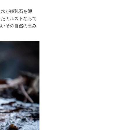
た水が鍾乳石を通
ったカルストならで
高いその自然の恵み