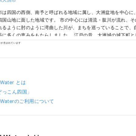
市は四国の西側、南予と呼ばれる地域に属し、大洲盆地を中心に
四国山地に面した地域です。 市の中心には清流・肱川が流れ、そ
れるように肘のように湾曲した川が、まちを巡っていることで、
品に多くの恵みをもたらしました。 江戸の昔、大洲城の城下町と
が、肱川のほとりに息づいています。
ンが含まれています
l Water とは
ぞっこん四国」
el Waterのご利用について