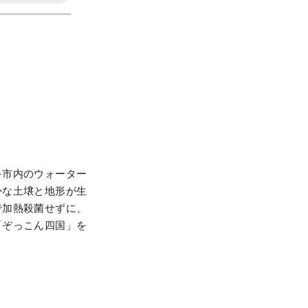
を市内のウォーター
かな土壌と地形が生
で加熱殺菌せずに、
「ぞっこん四国」を