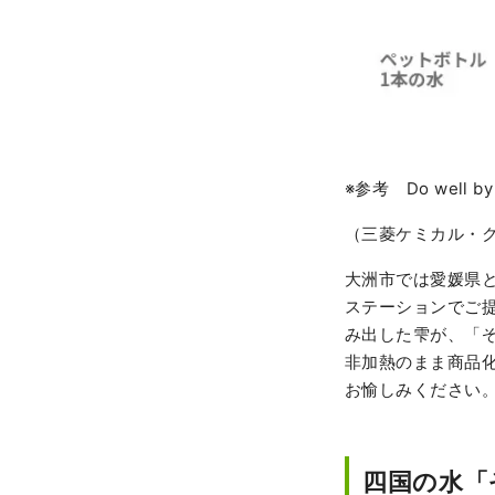
※参考 Do well by 
（三菱ケミカル・
大洲市では愛媛県
ステーションでご
み出した雫が、「
非加熱のまま商品
お愉しみください
四国の水「