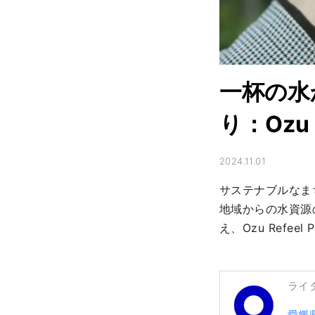
一杯の水
り：Ozu R
2024.11.01
サステナブルなま
地域からの水資源
え、Ozu Refe
ライ
愛媛