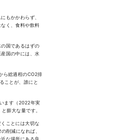
れにもかかわらず、
はなく、食料や飲料
水の国であるはずの
原産国の中には、水
から総過程のCO2排
きることが、誰にと
います（2022年実
聞くと膨大な量です。
だくことには大切な
2の削減になれば、
身近な場所にある良