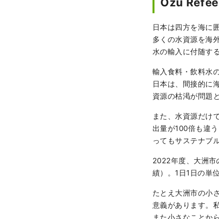
Ozu Refe
日本は四方を海に
多くの水資源を海
水の輸入に付随す
輸入食料・飲料水
日本は、間接的に
資源の枯渇が問題
また、水資源だけで
出量が100倍も違
ってもサステナブ
2022年度、大洲
績）。1日1日の単
たとえ大洲市の小
意義があります。
また小さなことか