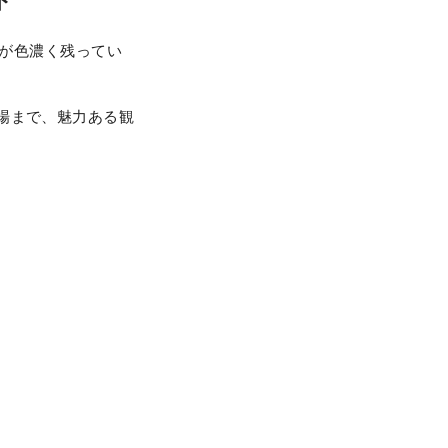
化が色濃く残ってい
場まで、魅力ある観