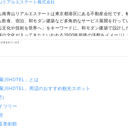
山リアルエステート株式会社
ち南青山リアルエステートは東京都港区にある不動産会社です。
ら飲食、宿泊、和モダン建築など多角的なサービス展開を行ってい
る文化や技術を世界へ」をキーワードに、和モダン建築で設計し
洋の文化が入ってきたといわれる1900年前後の洋館をイメージ
験、日本酒や伝統的工芸品をお届けする日本のアンテナショップ
ンが含まれています
いただけるエンターテインメントをお届けしています。
E菊川HOTEL」とは
E菊川HOTEL」周辺のおすすめ観光スポット
門）
カイツリー
館
北斎美術館