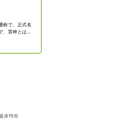
通称で、正式名
で、雷神とは
頭に思い浮かべ
、重さはなんと約
組みを作り、その
す。
徒歩15分