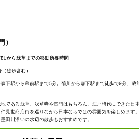
雷門）
TELから浅草までの移動所要時間
分（徒歩含む）
線森下駅から蔵前駅まで5分。菊川から森下駅まで徒歩で9分、蔵
光地である浅草。浅草寺や雷門はもちろん、江戸時代にできた日
る仲見世商店街を巡りながら日本ならではの雰囲気を楽しめます
る墨田川沿いの水辺の散歩もおすすめです。