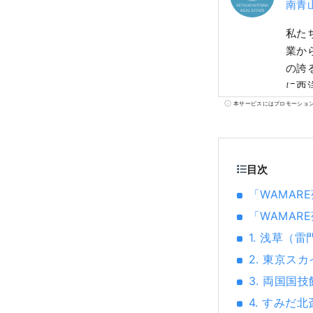
南青
私た
業か
の誇
に西
食体
本サービスにはプロモーショ
んで
目次
「WAMAR
「WAMAR
1. 浅草（雷
2. 東京ス
3. 両国国技
4. すみだ