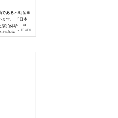
軸である不動産事
ます。 「日本
た宿泊体験、日本
more
した喫茶館での飲
など、五感で楽し