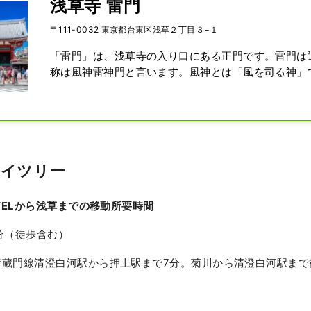
浅草寺 雷門
〒111-0032 東京都台東区浅草２丁目３−１
「雷門」は、浅草寺の入り口にある正門です。雷門は
称は風神雷神門と言います。風神とは「風を司る神」
「雷を司る神」です。雷門にかかる大提灯は、誰もが
る浅草のシンボルです。高さは3.9m、直径は3.3m
700kgもあります。京都の丹波地方で採れた竹で骨
周囲に和紙約300枚を貼り合わせ提灯を形作っていま
カイツリー
OTELから浅草までの移動所要時間
分（徒歩含む）
半蔵門線清澄白河駅から押上駅まで7分。菊川から清澄白河駅まで