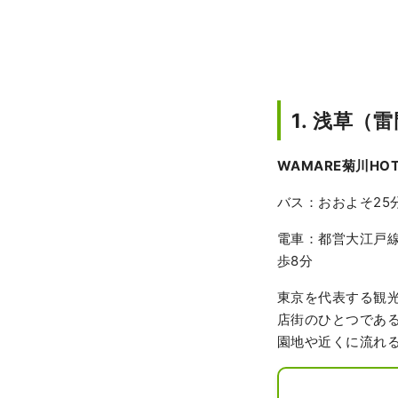
1. 浅草（
WAMARE菊川H
O
バス：おおよそ25
電車：都営大江戸
歩8分
東京を代表する観
店街のひとつであ
園地や近くに流れ