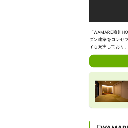
「WAMARE菊川
ダン建築をコンセ
ィも充実しており
「WAMA