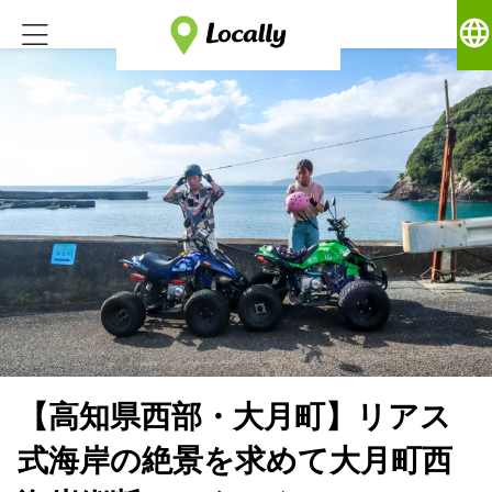
language
【高知県西部・大月町】リアス
式海岸の絶景を求めて大月町西