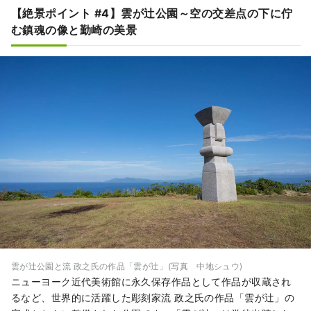
【絶景ポイント #4】雲が辻公園～空の交差点の下に佇
む鎮魂の像と勤崎の美景
雲が辻公園と流 政之氏の作品「雲が辻」(写真 中地シュウ)
ニューヨーク近代美術館に永久保存作品として作品が収蔵され
るなど、世界的に活躍した彫刻家流 政之氏の作品「雲が辻」の