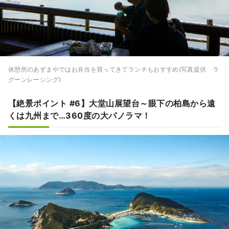
休憩所のあずまやではお弁当を買ってきてランチもおすすめ(写真提供 ラ
グーンレーシング)
【絶景ポイント #6】大堂山展望台～眼下の柏島から遠
くは九州まで…360度の大パノラマ！