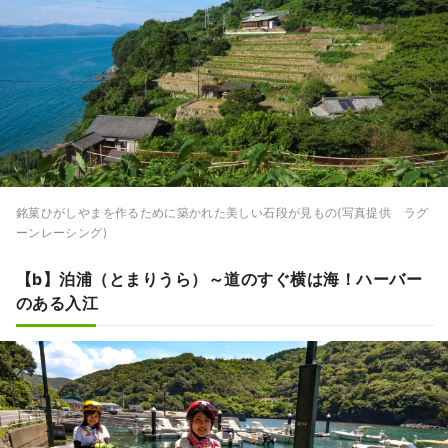
銘菓ひがしやまを作るために築かれた美しい石段が見もの(写真提供 ラグ
ーンレーシング)
【b】泊浦（とまりうら）～道のすぐ横は海！ハーバー
のある入江