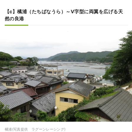
【c】橘浦（たちばなうら）～V字型に両翼を広げる天
然の良港
橘浦(写真提供 ラグーンレーシング)