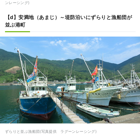
ンレーシング)
【d】安満地（あまじ）～堤防沿いにずらりと漁船団が
並ぶ港町
ずらりと並ぶ漁船団(写真提供 ラグーンレーシング)