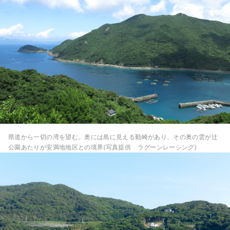
県道から一切の湾を望む。奥には島に見える勤崎があり、その奥の雲が辻
公園あたりが安満地地区との境界(写真提供 ラグーンレーシング)