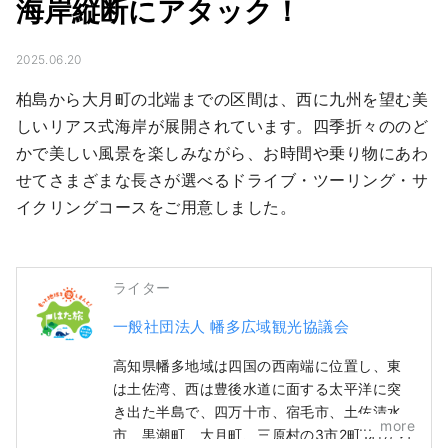
海岸縦断にアタック！
2025.06.20
柏島から大月町の北端までの区間は、西に九州を望む美
しいリアス式海岸が展開されています。四季折々ののど
かで美しい風景を楽しみながら、お時間や乗り物にあわ
せてさまざまな長さが選べるドライブ・ツーリング・サ
イクリングコースをご用意しました。
ライター
一般社団法人 幡多広域観光協議会
高知県幡多地域は四国の西南端に位置し、東
は土佐湾、西は豊後水道に面する太平洋に突
き出た半島で、四万十市、宿毛市、土佐清水
more
市、黒潮町、大月町、三原村の3市2町1村から