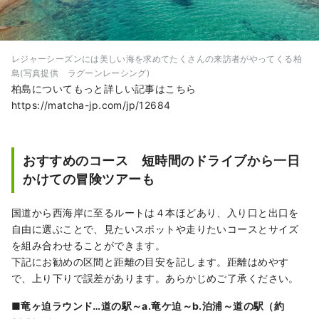
レジャーシーズンには美しい海を求めてたくさんの来訪者がやってくる柏
島(写真提供 ラグーンレーシング)
柏島についてもっと詳しい記事はこちら
https://matcha-jp.com/jp/12684
おすすめのコース 短時間のドライブから一日
かけての冒険ツアーも
国道から西海岸に至るルートは４本ほどあり、入り口と出口を
自由に選ぶことで、見たいスポットや走りたいコースとサイズ
を組み合わせることができます。
下記にお勧めの区間と距離の目安を記します。距離はめやす
で、上り下りで誤差があります。あらかじめご了承ください。
■竜ヶ迫ラウンド…道の駅～a.竜ケ迫～b.泊浦～道の駅（約