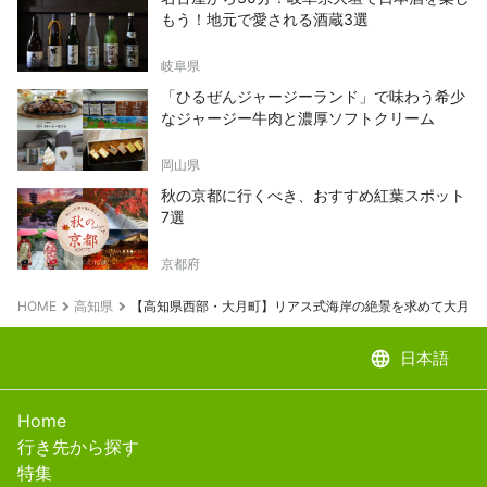
もう！地元で愛される酒蔵3選
岐阜県
「ひるぜんジャージーランド」で味わう希少
なジャージー牛肉と濃厚ソフトクリーム
岡山県
秋の京都に行くべき、おすすめ紅葉スポット
7選
京都府
HOME
高知県
【高知県西部・大月町】リアス式海岸の絶景を求めて大月町
language
日本語
Home
行き先から探す
特集