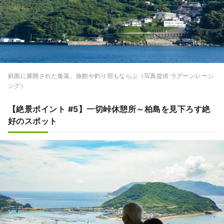
斜面に展開された集落。旅館や釣り宿もならぶ（写真提供 ラグーンレーシ
ング）
【絶景ポイント #5】一切峠休憩所～柏島を見下ろす絶
好のスポット