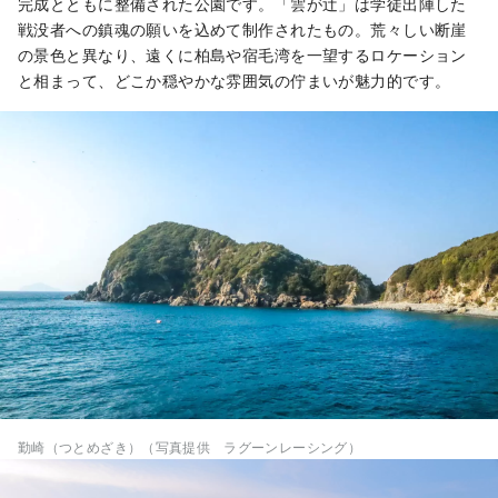
完成とともに整備された公園です。「雲が辻」は学徒出陣した
戦没者への鎮魂の願いを込めて制作されたもの。荒々しい断崖
の景色と異なり、遠くに柏島や宿毛湾を一望するロケーション
と相まって、どこか穏やかな雰囲気の佇まいが魅力的です。
勤崎（つとめざき）（写真提供 ラグーンレーシング）