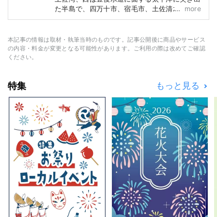
た半島で、四万十市、宿毛市、土佐清水市、黒
more
潮町、大月町、三原村の3市2町1村から構成さ
れています。 全国的に有名な四万十川や足摺
岬をはじめ、沿岸を流れる黒潮の恵み、全国で
本記事の情報は取材・執筆当時のものです。記事公開後に商品やサービス
もトップの森林面積を誇る山の恵み豊かな自然
の内容・料金が変更となる可能性があります。ご利用の際は改めてご確認
大国です。
ください。
特集
もっと見る