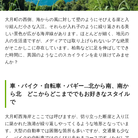
大月町の西側、海からの風に対して壁のようにそびえる崖と入
り組んだ小さな入江。それらが入れ子のように繰り返される美
しい景色が広がる海岸線があります。ほとんどが細く、地元の
人の生活道ですが、メディアでは取り上げられないレアな絶景
がそこかしこに存在しています。柏島などに足を伸ばしてでき
た時間に、異国のようなこのスカイラインを走り抜けてみませ
んか？
車・バイク・自転車・バギー…北から南、南か
ら北 どこからどこまででもお好きなスタイル
で
大月町西海岸とここでは呼びますが、切り立った断崖と入り江
に築かれた漁港が繰り返しやってくるような地形となっていま
す。大型の自動車では困難な箇所も多いですが、交通量も少な
く、バイクや自転車ではのんびり走れるコースです（ただしア