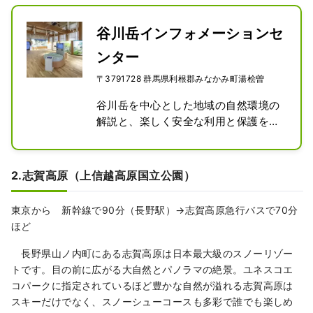
谷川岳インフォメーションセ
ンター
〒3791728 群馬県利根郡みなかみ町湯桧曽
谷川岳を中心とした地域の自然環境の
解説と、楽しく安全な利用と保護を促
進することを目的に、2021年に開設さ
れた入館料無料の施設です。
2.志賀高原（上信越高原国立公園）
東京から 新幹線で90分（長野駅）→志賀高原急行バスで70分
ほど
長野県山ノ内町にある志賀高原は日本最大級のスノーリゾー
トです。目の前に広がる大自然とパノラマの絶景。ユネスコエ
コパークに指定されているほど豊かな自然が溢れる志賀高原は
スキーだけでなく、スノーシューコースも多彩で誰でも楽しめ