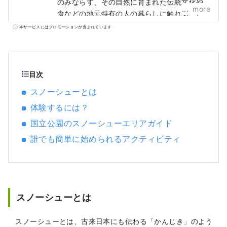
のみならず、その自然に育まれた伝統文化や
more
食などの地元特有の人の暮らしに触れること
ができるのが特徴です。 多様な自然風景と、
本サービスにはプロモーションが含まれています
生活・文化・歴史が凝縮された物語を知るこ
とで、忘れられない唯一無二の体験ができま
す。 当アカウントでは、日本の国立公園の魅
力や、各公園のオススメ情報などを発信いた
目次
します。 ぜひ、日本の国立公園を訪れてくだ
スノーシューとは
さい！
体験するには？
国立公園のスノーシューエリアガイド
誰でも簡単に始められるアクティビティ
スノーシューとは
スノーシューとは、古来日本にも伝わる「かんじき」のよう