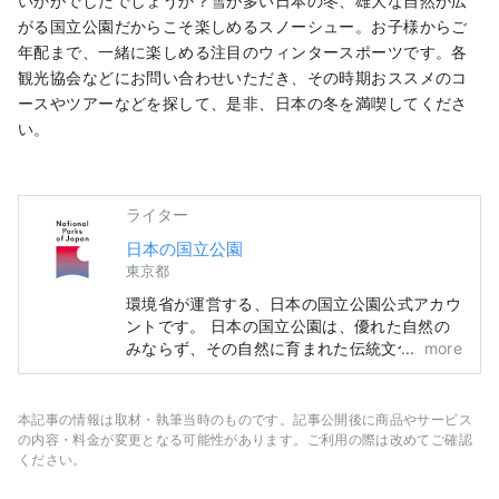
いかがでしたでしょうか？雪が多い日本の冬、雄大な自然が広
がる国立公園だからこそ楽しめるスノーシュー。お子様からご
年配まで、一緒に楽しめる注目のウィンタースポーツです。各
観光協会などにお問い合わせいただき、その時期おススメのコ
ースやツアーなどを探して、是非、日本の冬を満喫してくださ
い。
ライター
日本の国立公園
東京都
環境省が運営する、日本の国立公園公式アカウ
ントです。 日本の国立公園は、優れた自然の
みならず、その自然に育まれた伝統文化や食な
more
どの地元特有の人の暮らしに触れることができ
るのが特徴です。 多様な自然風景と、生活・
文化・歴史が凝縮された物語を知ることで、忘
本記事の情報は取材・執筆当時のものです。記事公開後に商品やサービス
れられない唯一無二の体験ができます。 当ア
の内容・料金が変更となる可能性があります。ご利用の際は改めてご確認
カウントでは、日本の国立公園の魅力や、各公
ください。
園のオススメ情報などを発信いたします。 ぜ