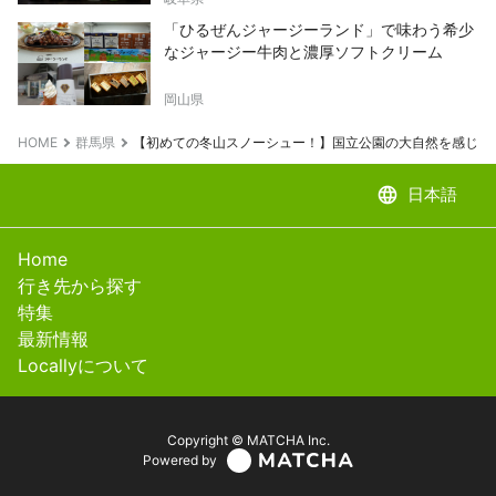
「ひるぜんジャージーランド」で味わう希少
なジャージー牛肉と濃厚ソフトクリーム
岡山県
HOME
群馬県
【初めての冬山スノーシュー！】国立公園の大自然を感じる
language
日本語
Home
行き先から探す
特集
最新情報
Locallyについて
Copyright © MATCHA Inc.
Powered by