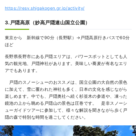
https://resv.shigakogen.gr.jp/activity/
3.戸隠高原（妙高戸隠連山国立公園）
東京から 新幹線で90分（長野駅）→戸隠高原行きバスで60分
ほど
長野県長野市にある戸隠エリアは、パワースポットとしても人
気の観光地、戸隠神社があります。美味しい蕎麦が有名なエリ
アでもあります。
戸隠のスノーシューのおススメは、国立公園の大自然の景色
に加えて、雪に覆われた神社も多く、日本の文化を感じながら
楽しめます。中でも、戸隠奥社へ続く杉並木の参道や、凍った
鏡池の上から眺める戸隠山の景色は圧巻です。 是非スノーシ
ューガイドツアーに参加して、様々な解説を聞きながら歩く戸
隠の森で特別な時間を過ごしてください。