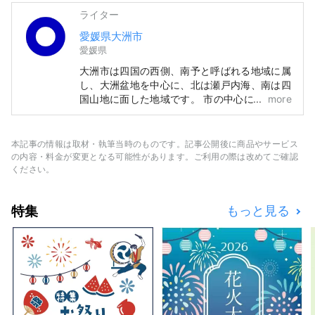
ライター
愛媛県大洲市
愛媛県
大洲市は四国の西側、南予と呼ばれる地域に属
し、大洲盆地を中心に、北は瀬戸内海、南は四
国山地に面した地域です。 市の中心には清
more
流・肱川が流れ、その名の由来ともいわれるよ
うに肘のように湾曲した川が、まちを巡ってい
ることで、自然・歴史文化・名産品に多くの恵
本記事の情報は取材・執筆当時のものです。記事公開後に商品やサービス
みをもたらしました。 江戸の昔、大洲城の城
の内容・料金が変更となる可能性があります。ご利用の際は改めてご確認
下町として栄えたその名残が、肱川のほとりに
ください。
息づいています。
特集
もっと見る