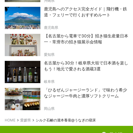
沖縄県
鹿児島へのアクセス完全ガイド｜飛行機・鉄
道・フェリーで行くおすすめルート
鹿児島県
【名古屋から電車で30分】招き猫生産量日本
一・常滑市の招き猫展示会情報
愛知県
名古屋から30分！岐阜県大垣で日本酒を楽し
もう！地元で愛される酒蔵3選
岐阜県
「ひるぜんジャージーランド」で味わう希少
なジャージー牛肉と濃厚ソフトクリーム
岡山県
HOME
愛媛県
シルク石鹸の瀧本養蚕@うなぎの寝床