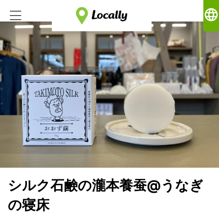
language
シルク石鹸の瀧本養蚕@うなぎ
の寝床