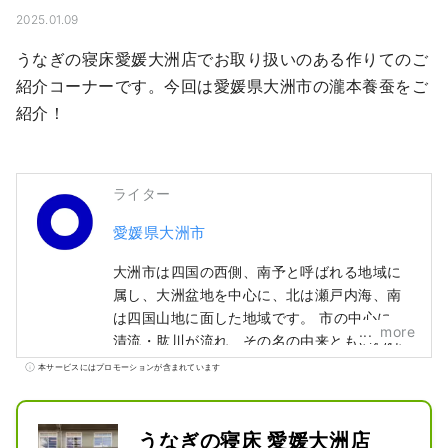
2025.01.09
うなぎの寝床愛媛大洲店でお取り扱いのある作りてのご
紹介コーナーです。今回は愛媛県大洲市の瀧本養蚕をご
紹介！
ライター
愛媛県大洲市
大洲市は四国の西側、南予と呼ばれる地域に
属し、大洲盆地を中心に、北は瀬戸内海、南
は四国山地に面した地域です。 市の中心には
more
清流・肱川が流れ、その名の由来ともいわれ
るように肘のように湾曲した川が、まちを巡
本サービスにはプロモーションが含まれています
っていることで、自然・歴史文化・名産品に
多くの恵みをもたらしました。 江戸の昔、大
洲城の城下町として栄えたその名残が、肱川
うなぎの寝床 愛媛大洲店