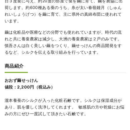
日３度蚕に与え、約20度の部屋で蚕を繭に育て、繭を農協に出
荷します。約600種ある蚕のうち、糸が太い春嶺鐘月（しゅん
れいしょうげつ）を繭に育て、主に県外の真綿布団に使われて
います。
繭は化粧品や医療などの分野でも使われていますが、時代の流
れと共に養蚕農家は減少し、大洲の養蚕農家は２戸のみです。
慎吾さんは白く美しい繭をつくり、繭せっけんの商品開発をす
るなど、シルクを伝える取り組みを行っています。
商品紹介
おおず繭せっけん
値段：2,200円（税込み）
瀧本養蚕のシルクが入った化粧石鹸です。シルクは保湿成分が
あり、肌を優しく洗浄してくれます。 敏感肌の方や乾燥にお悩
みの方にぜひ一度試して頂きたい石鹸です。