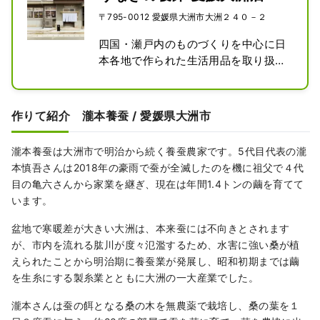
のほとりに息づいています。
〒795-0012 愛媛県大洲市大洲２４０－２
四国・瀬戸内のものづくりを中心に日
本各地で作られた生活用品を取り扱う
お店。昭和初期に建てられた病院を改
装した店内で、愛媛の砥部焼や今治タ
オル、香川の手袋、高知の刃物、徳島
作りて紹介 瀧本養蚕 / 愛媛県大洲市
の藍染、岡山の帆布といった四国や瀬
戸内の「衣・食・住」の商品を販売し
瀧本養蚕は大洲市で明治から続く養蚕農家です。5代目代表の瀧
ている。自社オリジナル商品である
本慎吾さんは2018年の豪雨で蚕が全滅したのを機に祖父で４代
MONPEは約200年前から続く福岡の
目の亀六さんから家業を継ぎ、現在は年間1.4トンの繭を育てて
伝統的な織物・久留米絣で作られてお
います。
り、肌当たりが良く軽量なため旅行で
の携帯性にも優れ、街歩きや室内着に
盆地で寒暖差が大きい大洲は、本来蚕には不向きとされます
も最適な商品となっています。
が、市内を流れる肱川が度々氾濫するため、水害に強い桑が植
えられたことから明治期に養蚕業が発展し、昭和初期までは繭
を生糸にする製糸業とともに大洲の一大産業でした。
瀧本さんは蚕の餌となる桑の木を無農薬で栽培し、桑の葉を１