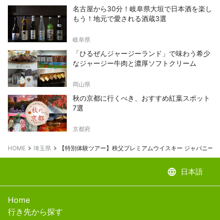
名古屋から30分！岐阜県大垣で日本酒を楽し
もう！地元で愛される酒蔵3選
岐阜県
「ひるぜんジャージーランド」で味わう希少
なジャージー牛肉と濃厚ソフトクリーム
岡山県
秋の京都に行くべき、おすすめ紅葉スポット
7選
京都府
HOME
埼玉県
【特別体験ツアー】秩父プレミアムウイスキー ジャパニー
language
日本語
Home
行き先から探す