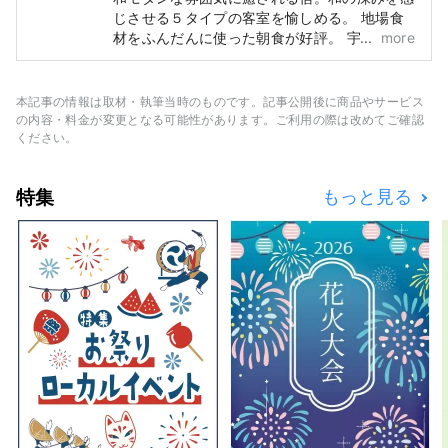
じさせる５タイプの客室を愉しめる。 地場食
材をふんだんに使った朝食が好評。 宇宙船内
more
のような未来型のパウダールーム。 自然を感
じながら愉しめる貸切風呂。 薪ストーブによ
る身も心も温まる空間。 静かながら華やかで
本記事の情報は取材・執筆当時のものです。記事公開後に商品やサービス
存在感のある“野草”が彩る。 西武秩父駅徒歩8
の内容・料金が変更となる可能性があります。ご利用の際は改めてご確認
分。素泊まり、朝食付きの宿。
ください。
OMOTENASHIセレクション2022受賞
特集
もっと見る