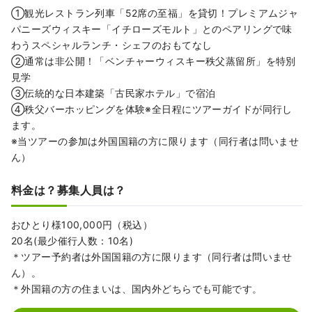
➀観光レストラン列⾞「52席の⾄福」を貸切！プレミアムジャ
パニーズウィスキー「イチローズモルト」とのペアリングで味
わうスペシャルランチ・シェフのおもてなし
②通常は⾮公開！「ベンチャーウィスキー秩⽗蒸留所」を特別
⾒学
③伝統的な⽇本建築「古⺠家ホテル」で宿泊
④秩⽗バーホッピングを体験※全⽇程にツアーガイドが同⾏し
ます。
※当ツアーの参加は外国国籍の⽅に限ります（同⾏者は問いませ
ん）
料金は？募集人員は？
おひとり様100,000円（税込）
20名(最少催⾏⼈数：10名)
＊ツアー予約者は外国国籍の方に限ります（同行者は問いませ
ん）。
＊外国籍の方の住まいは、国内外どちらでも可能です。