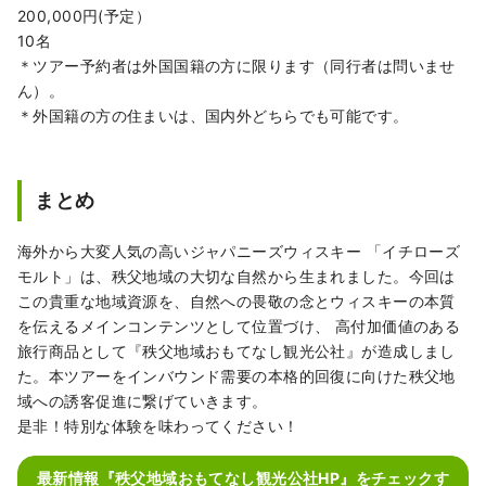
200,000円(予定）
10名
＊ツアー予約者は外国国籍の方に限ります（同行者は問いませ
ん）。
＊外国籍の方の住まいは、国内外どちらでも可能です。
まとめ
海外から大変人気の高いジャパニーズウィスキー 「イチローズ
モルト」は、秩父地域の大切な自然から生まれました。今回は
この貴重な地域資源を、自然への畏敬の念とウィスキーの本質
を伝えるメインコンテンツとして位置づけ、 高付加価値のある
旅行商品として『秩父地域おもてなし観光公社』が造成しまし
た。本ツアーをインバウンド需要の本格的回復に向けた秩父地
域への誘客促進に繋げていきます。
是非！特別な体験を味わってください！
最新情報『秩父地域おもてなし観光公社HP』をチェックす