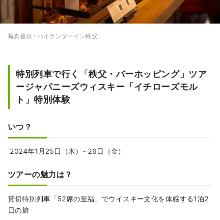
写真提供 : ハイランダーイン秩父
特別列⾞で⾏く「秩⽗・バーホッピング」ツア
ージャパニーズウィスキー「イチローズモル
ト」特別体験
いつ？
2024年1⽉25⽇（⽊）∼26⽇（⾦）
ツアーの魅力は？
貸切特別列車「52席の至福」でウイスキー文化を体感する1泊2
日の旅