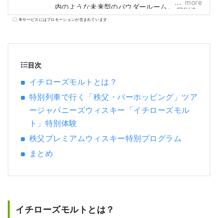
more
内のような未来型のパウダールーム。 自然を
感じながら愉しめる貸切風呂。 薪ストーブに
本サービスにはプロモーションが含まれています
よる身も心も温まる空間。 静かながら華やか
で存在感のある“野草”が彩る。 西武秩父駅徒
歩8分。素泊まり、朝食付きの宿。
OMOTENASHIセレクション2022受賞
目次
イチローズモルトとは？
特別列⾞で⾏く「秩⽗・バーホッピング」ツア
ージャパニーズウィスキー「イチローズモル
ト」特別体験
秩父プレミアムウィスキー特別プログラム
まとめ
イチローズモルトとは？