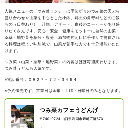
人気メニューの「つみ菜ランチ」は季節折々のつみ菜の天ぷら
盛り合わせや山菜を中心とした小鉢、郷土の角寿司などのご飯
もの（日替わり）、汁物、デザート、食後のコーヒーがあり盛
りだくさんです。安心・安全・健康をモットーに自然の山菜・
薬草・地野菜を糖分・塩分・添加物控え目に手作りで提供され
る料理は程よい味加減で、山菜が苦手な方でも十分堪能いただ
けます。
つみ菜（山菜・薬草・地野菜）の内容はほぼ毎週変わります。
つみ菜うどんも人気です。
※電話番号：０８２７－７２－３４９４
※予約優先です。営業日は金曜・土曜・日曜日のみとなります。
つみ菜カフェうどんげ
〒740-0724 山口県岩国市錦町広瀬670