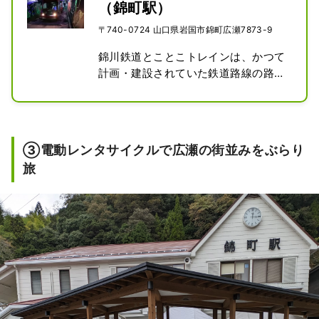
（錦町駅）
〒740-0724 山口県岩国市錦町広瀬7873-9
錦川鉄道とことこトレインは、かつて
計画・建設されていた鉄道路線の路盤
跡地の一部を利用して運行されている
「てんとう虫」をイメージした観光ト
ロッコ遊覧列車です。錦町駅からそう
づ峡温泉駅を結ぶ約６キロメートルの
③電動レンタサイクルで広瀬の街並みをぶらり
車窓からは清流として知られている宇
旅
佐川の大自然を満喫できます。錦町駅
を出発してすぐにある広瀬トンネルを
改装した全長1,796メートルの「きら
ら夢トンネル」は光る石で銀河をイメ
ージした壁画が幻想的です。

春には桜のトンネルの中をのんびりと
走行します。