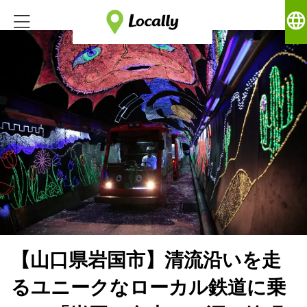
language
【山口県岩国市】清流沿いを走
るユニークなローカル鉄道に乗