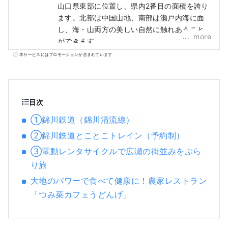
山口県東部に位置し、県内2番目の面積を誇り
ます。北部は中国山地、南部は瀬戸内海に面
し、海・山両方の美しい自然に触れあうこと
more
ができます。
本サービスにはプロモーションが含まれています
目次
①錦川鉄道（錦川清流線）
②錦川鉄道とことこトレイン（予約制）
③電動レンタサイクルで広瀬の街並みをぶら
り旅
大地のパワーで食べて健康に！農家レストラン
「つみ菜カフェうどんげ」