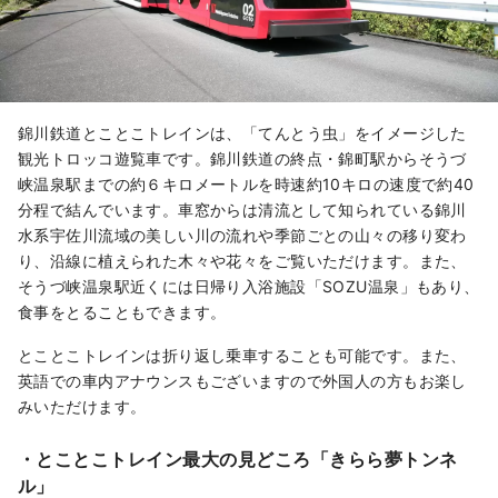
錦川鉄道とことこトレインは、「てんとう虫」をイメージした
観光トロッコ遊覧車です。錦川鉄道の終点・錦町駅からそうづ
峡温泉駅までの約６キロメートルを時速約10キロの速度で約40
分程で結んでいます。車窓からは清流として知られている錦川
水系宇佐川流域の美しい川の流れや季節ごとの山々の移り変わ
り、沿線に植えられた木々や花々をご覧いただけます。また、
そうづ峡温泉駅近くには日帰り入浴施設「SOZU温泉」もあり、
食事をとることもできます。
とことこトレインは折り返し乗車することも可能です。また、
英語での車内アナウンスもございますので外国人の方もお楽し
みいただけます。
・とことこトレイン最大の見どころ「きらら夢トンネ
ル」