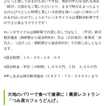
ぶらっと旅してみるのも良いですね。地区の中心を流れる清流
「錦川」の流れをご覧いただいたり、まるで時が止まったよう
なのんびりとした時間と美しい大自然を体いっぱいに味わって
みるのはいかがでしょうか？レンタサイクルは電動自転車です
ので上り坂もラクラクです！
※レンタサイクルは錦町駅での貸し出しではなく、（平日）錦川
観光協会（錦町駅から徒歩約8分）又は（土日祝日）飲食店「歩
日人」（ほびっと・錦町駅から徒歩約5分）での貸し出しとなり
ます。
※貸出時間：１０：００～１６：００
※貸出料金：半日（３時間）１,０００円、１日 ２,０００円
※申し込みは錦川観光協会（０８２７－７２－２３５４）まで
大地のパワーで食べて健康に！農家レストラン
「つみ菜カフェうどんげ」