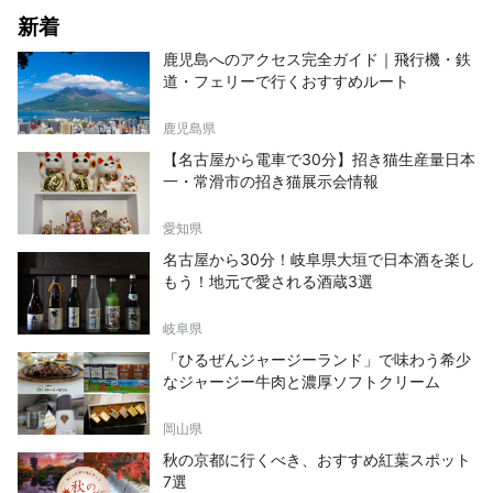
新着
鹿児島へのアクセス完全ガイド｜飛行機・鉄
道・フェリーで行くおすすめルート
鹿児島県
【名古屋から電車で30分】招き猫生産量日本
一・常滑市の招き猫展示会情報
愛知県
名古屋から30分！岐阜県大垣で日本酒を楽し
もう！地元で愛される酒蔵3選
岐阜県
「ひるぜんジャージーランド」で味わう希少
なジャージー牛肉と濃厚ソフトクリーム
岡山県
秋の京都に行くべき、おすすめ紅葉スポット
7選