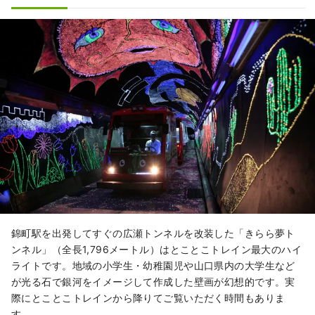
錦町駅を出発してすぐの広瀬トンネルを改装した「きらら夢ト
ンネル」（全長1,796メートル）はとことこトレイン最大のハイ
ライトです。地域の小学生・幼稚園児や山口県内の大学生など
が光る石で銀河をイメージして作成した壁画が幻想的です。実
際にとことこトレインから降りてご覧いただく時間もありま
す。