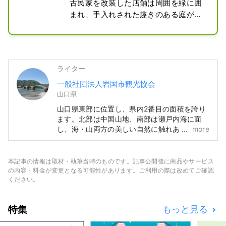
古民家を改装した店舗は周囲を緑に囲
まれ、手入れされた趣きのある庭が訪
れる者にくつろぎの時間を届けてくれ
ます。

お店の名前である”うどんげ”は3000年
に一度だけ咲く伝説の花で、お客様と
ライター
の出会いを大切にしたいとの店主の想
一般社団法人岩国市観光協会
いから名付けられました。

山口県
人気メニューの「つみ菜ランチ」は季
節折々のつみ菜の天ぷら盛り合わせや
山口県東部に位置し、県内2番目の面積を誇り
山菜を中心とした小鉢、郷土の角寿司
ます。北部は中国山地、南部は瀬戸内海に面
し、海・山両方の美しい自然に触れあうことが
more
などのご飯もの（日替わり）、汁物、
できます。
デザート、食後のコーヒーがあり盛り
だくさんです。安心・安全・健康をモ
本記事の情報は取材・執筆当時のものです。記事公開後に商品やサービス
ットーに自然の山菜・薬草・地野菜を
の内容・料金が変更となる可能性があります。ご利用の際は改めてご確認
糖分・塩分・添加物控え目に手作りで
ください。
提供される料理は程よい味加減で、山
菜が苦手な方でも十分堪能いただけま
特集
もっと見る
す。