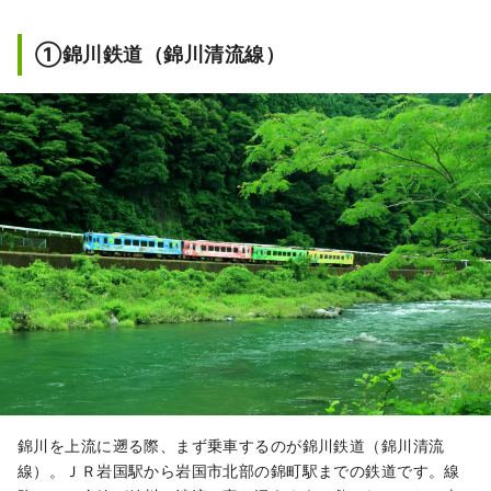
①錦川鉄道（錦川清流線）
錦川を上流に遡る際、まず乗車するのが錦川鉄道（錦川清流
線）。ＪＲ岩国駅から岩国市北部の錦町駅までの鉄道です。線