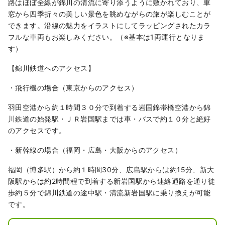
路はほぼ全線が錦川の清流に寄り添うように敷かれており、車
窓から四季折々の美しい景色を眺めながらの旅が楽しむことが
できます。沿線の魅力をイラストにしてラッピングされたカラ
フルな車両もお楽しみください。（※基本は1両運行となりま
す）
【錦川鉄道へのアクセス】
・飛行機の場合（東京からのアクセス）
羽田空港から約１時間３０分で到着する岩国錦帯橋空港から錦
川鉄道の始発駅・ＪＲ岩国駅までは車・バスで約１０分と絶好
のアクセスです。
・新幹線の場合（福岡・広島・大阪からのアクセス）
福岡（博多駅）から約１時間30分、広島駅からは約15分、新大
阪駅からは約2時間程で到着する新岩国駅から連絡通路を通り徒
歩約５分で錦川鉄道の途中駅・清流新岩国駅に乗り換えが可能
です。