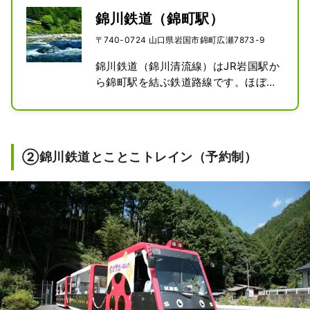
錦川鉄道（錦町駅）
〒740-0724 山口県岩国市錦町広瀬7873-9
錦川鉄道（錦川清流線）はJR岩国駅か
ら錦町駅を結ぶ鉄道路線です。ほぼ全
線が清流錦川に寄り添うように敷かれ
ており、車窓から四季折々の美しい景
色を堪能しながらの旅が楽しめます。
②錦川鉄道とことこトレイン（予約制）