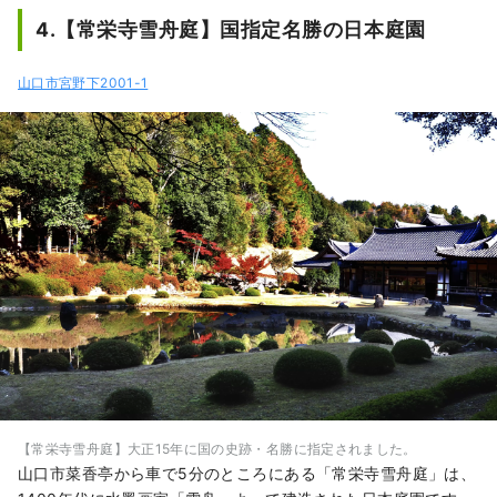
4.【常栄寺雪舟庭】国指定名勝の日本庭園
山口市宮野下2001-1
【常栄寺雪舟庭】大正15年に国の史跡・名勝に指定されました。
山口市菜香亭から車で5分のところにある「常栄寺雪舟庭」は、