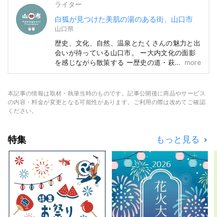
ライター
白狐が見つけた美肌の湯のある街、山口市
山口県
歴史、文化、自然、温泉とたくさんの魅力と出
会いが待っている山口市。 ー大内文化の面影
を感じながら散策する ー歴史の道・萩往還を
more
歩いてみる ーSLやまぐち号に会いに行く ーの
んびりと湯田温泉を楽しむ 北は中国山地、南
は瀬戸内海の、大自然を大満喫してみる。 あ
本記事の情報は取材・執筆当時のものです。記事公開後に商品やサービス
なたが引き寄せられる場所を訪れたら、 思い
の内容・料金が変更となる可能性があります。ご利用の際は改めてご確認
っきり見て、感じて、体験してみてください。
ください。
あなたの思うまま、気ままに「ぶらり」と過ご
す山口の旅へ。
特集
もっと見る