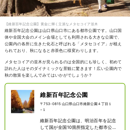
【維新百年記念公園】黄金に輝く立派なメタセコイア並木
維新百年記念公園は山口県山口市にある都市公園です。山口国
体や全国大会のメイン会場としても利用される大きな公園で、
公園内の各所に生きた化石と呼ばれる「メタセコイア」が植え
られており、秋になると赤茶色に様変わりします。
メタセコイアの並木が見られるのは全国的にも珍しく、初めて
訪れた人はそのダイナミックな景観に驚きます！広い公園内で
秋の散策を楽しんでみてはいかがでしょうか？
維新百年記念公園
〒753-0815 山口県山口市維新公園４丁目１
−１
維新百年記念公園は、明治百年を記念
して国が全国10箇所指定した都市公園