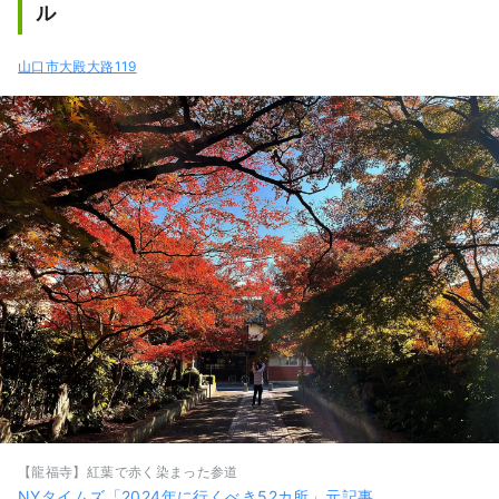
ル
山口市大殿大路119
【龍福寺】紅葉で赤く染まった参道
NYタイムズ「2024年に行くべき52カ所」元記事