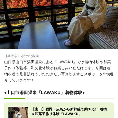
【菜香亭】2階の北客間
山口県山口市湯田温泉にある「LAWAKU」では着物体験や和菓
子作り体験等、和文化体験がお楽しみいただけます。今回は着
物を着て是非訪れていただきたい写真映えするスポットを5つ紹
介していきます！
▾山口市湯田温泉「LAWAKU」着物体験▾
【山口】福岡・広島から新幹線で約30分！着物
＆和菓子作り体験「LAWAKU」