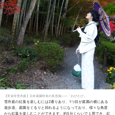
【常栄寺雪舟庭】日本庭園特有の美意識――「わびさび」
雪舟庭の紅葉を楽しむには2通りあり、1つ目が庭園の横にある
遊歩道。庭園をぐるりと回れるようになっており、様々な角度
から紅葉を楽しむことができます。約5分くらいで１周でき、紅