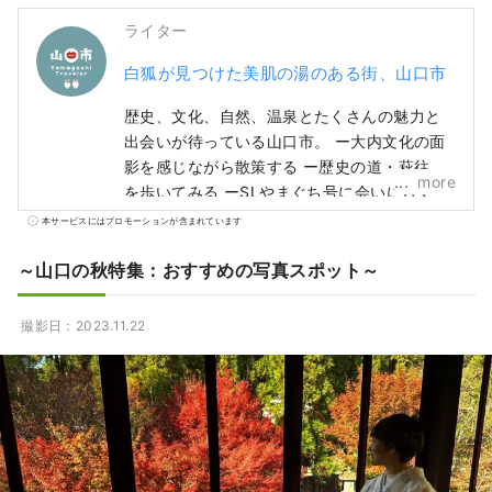
ライター
白狐が見つけた美肌の湯のある街、山口市
歴史、文化、自然、温泉とたくさんの魅力と
出会いが待っている山口市。 ー大内文化の面
影を感じながら散策する ー歴史の道・萩往還
more
を歩いてみる ーSLやまぐち号に会いに行く ー
のんびりと湯田温泉を楽しむ 北は中国山地、
本サービスにはプロモーションが含まれています
南は瀬戸内海の、大自然を大満喫してみる。
あなたが引き寄せられる場所を訪れたら、 思
～山口の秋特集：おすすめの写真スポット～
いっきり見て、感じて、体験してみてくださ
い。 あなたの思うまま、気ままに「ぶらり」
撮影日：2023.11.22
と過ごす山口の旅へ。