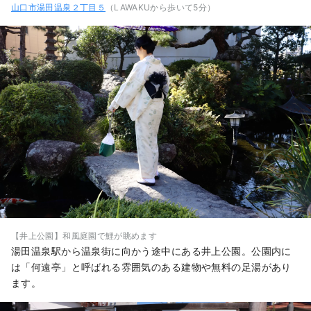
山口市湯田温泉２丁目５
（LAWAKUから歩いて5分）
【井上公園】和風庭園で鯉が眺めます
湯田温泉駅から温泉街に向かう途中にある井上公園。公園内に
は「何遠亭」と呼ばれる雰囲気のある建物や無料の足湯があり
ます。