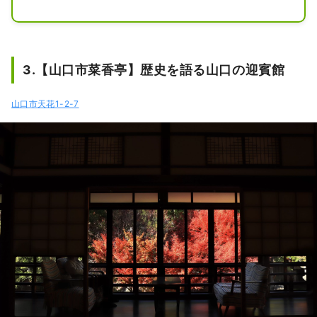
の一つで、“ふれあい”と“いこいのオー
プンスペース”になっています。2011
年に開催される「おいでませ！山口国
体・山口大会（全国障害者スポーツ大
3.【山口市菜香亭】歴史を語る山口の迎賓館
会）」に向け改築された陸上競技場は
じめ、体育館、野外音楽堂などスポー
山口市天花1-2-7
ツ文化の拠点です。

園内にある四季折々の花で彩られる
「記念塔花壇」、「沈床花壇」、には
多くの花の愛好家が訪れます。また、
山口県と友好関係にある中国山東省か
ら贈呈された「孔子杏壇講学像」（孔
子が5人の弟子にレクチャーしてい
る）のある広場は、スケッチ大会に最
適です。「ボート池」では白鳥や渡り
鳥も身近に観ることが出来ます。