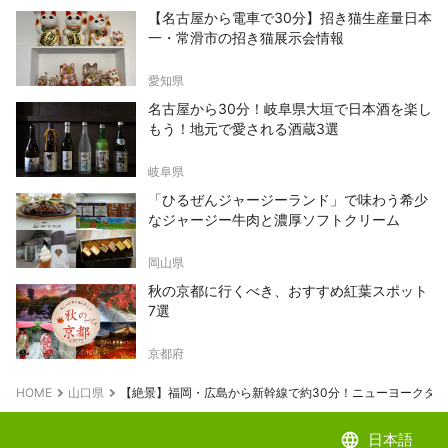
【名古屋から電車で30分】招き猫生産量日本
一・常滑市の招き猫展示会情報
愛知県
名古屋から30分！岐阜県大垣で日本酒を楽し
もう！地元で愛される酒蔵3選
岐阜県
「ひるぜんジャージーランド」で味わう希少
なジャージー牛肉と濃厚ソフトクリーム
岡山県
秋の京都に行くべき、おすすめ紅葉スポット
7選
京都府
HOME
山口県
【絶景】福岡・広島から新幹線で約30分！ニューヨークタイ
language
日本語