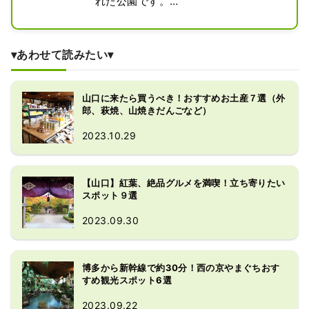
れた公園です。

ここは、幕末に京都の政変で都落ちし
てきた三条実美ら七卿の宿舎にもなり
ました。園内には、井上馨の銅像や実
▾あわせて読みたい▾
美が宿舎にあてた建物を再現して建て
られた「何遠亭」、湯田温泉生まれの
詩人・中原中也の詩『帰郷』の一節を
山口に来たら買うべき！おすすめお土産７選（外
郎、萩焼、山焼きだんごなど）
刻んだ詩碑、一時湯田温泉に住んだ俳
人・種田山頭火の句碑などが立ち、湯
2023.10.29
田温泉とともに刻んだ歴史に触れるこ
とができます。

また、公園内には無料で利用できる足
【山口】紅葉、絶品グルメを満喫！立ち寄りたい
湯や、湯田温泉ならではの白い狐の形
スポット９選
をした遊具があり、子どもの遊び声が
2023.09.30
響く中で、市民や観光客の人々の交流
や憩いの場になっています。
博多から新幹線で約30分！西の京やまぐちおす
すめ観光スポット6選
2023.09.22