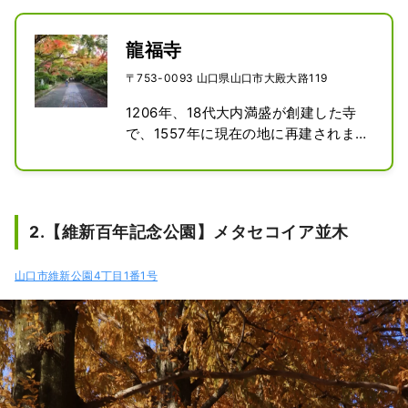
龍福寺
〒753-0093 山口県山口市大殿大路119
1206年、18代大内満盛が創建した寺
で、1557年に現在の地に再建されまし
た。

本堂は室町時代の代表的な寺院建築と
して、国の重要文化財に指定されてい
ます。

2.【維新百年記念公園】メタセコイア並木
敷地内の資料館には貴重な資料が並び
ます。

山口市維新公園4丁目1番1号
11月中旬～下旬の紅葉シーズンは、赤
く染まったモミジの参道に多くの人が
訪れます。