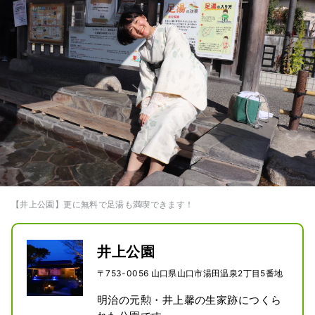
【井上公園】更に無料で足湯も満喫できます！
井上公園
〒753-0056 山口県山口市湯田温泉2丁目5番地
明治の元勲・井上馨の生家跡につくら