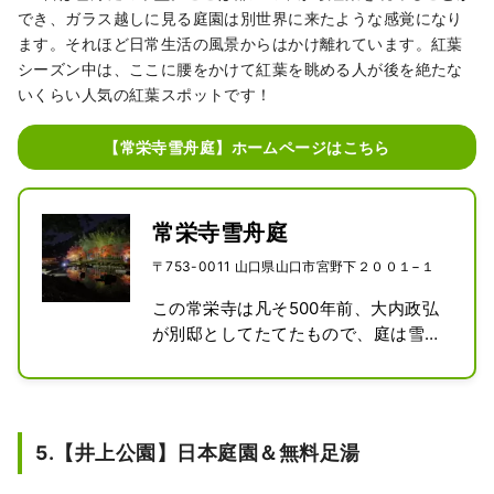
でき、ガラス越しに見る庭園は別世界に来たような感覚になり
ます。それほど日常生活の風景からはかけ離れています。紅葉
シーズン中は、ここに腰をかけて紅葉を眺める人が後を絶たな
いくらい人気の紅葉スポットです！
【常栄寺雪舟庭】ホームページはこちら
常栄寺雪舟庭
〒753-0011 山口県山口市宮野下２００１−１
この常栄寺は凡そ500年前、大内政弘
が別邸としてたてたもので、庭は雪舟
に依頼して築庭させたものといわれて
います。雪舟庭は禅味あふれる日本庭
園の代表作として、大正15年に国より
史跡ならびに名勝に指定されていま
5.【井上公園】日本庭園＆無料足湯
す。