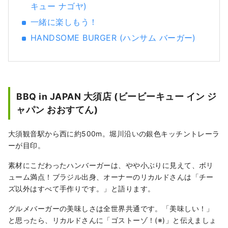
人気です。滞在中、バラエティに富む食文化
キュー ナゴヤ)
を堪能することができます。 歴史やものづく
一緒に楽しもう！
り、食や伝統文化など、さまざまな角度から
HANDSOME BURGER (ハンサム バーガー)
楽しめる名古屋にぜひお越しください。
BBQ in JAPAN 大須店 (ビービーキュー イン ジ
ャパン おおすてん)
大須観音駅から西に約500m。堀川沿いの銀色キッチントレーラ
ーが目印。
素材にこだわったハンバーガーは、やや小ぶりに見えて、ボリ
ューム満点！ブラジル出身、オーナーのリカルドさんは「チー
ズ以外はすべて手作りです。」と語ります。
グルメバーガーの美味しさは全世界共通です。「美味しい！」
と思ったら、リカルドさんに「ゴストーゾ！(※)」と伝えましょ