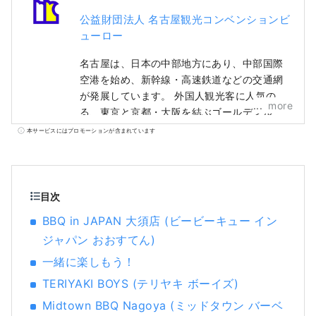
公益財団法人 名古屋観光コンベンションビ
ューロー
名古屋は、日本の中部地方にあり、中部国際
空港を始め、新幹線・高速鉄道などの交通網
が発展しています。 外国人観光客に人気のあ
more
る、東京と京都・大阪を結ぶゴールデンルー
トの中央に位置し、国内外からのアクセスに
本サービスにはプロモーションが含まれています
便利です。 昔、この地方出身の武将が数多く
活躍しました。名古屋城や徳川美術館など
で、武家文化を楽しむことができます。 ま
た、勇壮な山車祭りや、日本遺産にも認定さ
目次
れた美しい有松絞、茶文化に呼応した名古屋
BBQ in JAPAN 大須店 (ビービーキュー イン
の和菓子など、豊かな伝統文化を楽しむこと
ジャパン おおすてん)
ができます。 また、名古屋では、さまざまな
分野の産業が発展してきました。トヨタ産業
一緒に楽しもう！
技術記念館などで、ものづくりの歴史を学ぶ
TERIYAKI BOYS (テリヤキ ボーイズ)
ことができます。 また「なごやめし」と呼ば
Midtown BBQ Nagoya (ミッドタウン バーベ
れるオリジナリティあふれる地元のグルメが