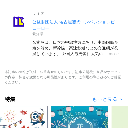
ライター
公益財団法人 名古屋観光コンベンションビ
ューロー
愛知県
名古屋は、日本の中部地方にあり、中部国際空
港を始め、新幹線・高速鉄道などの交通網が発
展しています。 外国人観光客に人気のある、
more
東京と京都・大阪を結ぶゴールデンルートの中
央に位置し、国内外からのアクセスに便利で
す。 昔、この地方出身の武将が数多く活躍し
本記事の情報は取材・執筆当時のものです。記事公開後に商品やサービス
ました。名古屋城や徳川美術館などで、武家文
の内容・料金が変更となる可能性があります。ご利用の際は改めてご確認
化を楽しむことができます。 また、勇壮な山
ください。
車祭りや、日本遺産にも認定された美しい有松
絞、茶文化に呼応した名古屋の和菓子など、豊
特集
もっと見る
かな伝統文化を楽しむことができます。 ま
た、名古屋では、さまざまな分野の産業が発展
してきました。トヨタ産業技術記念館などで、
ものづくりの歴史を学ぶことができます。 ま
た「なごやめし」と呼ばれるオリジナリティあ
ふれる地元のグルメが人気です。滞在中、バラ