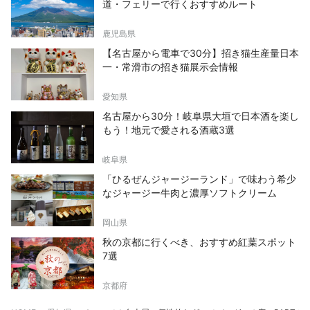
道・フェリーで行くおすすめルート
鹿児島県
【名古屋から電車で30分】招き猫生産量日本
一・常滑市の招き猫展示会情報
愛知県
名古屋から30分！岐阜県大垣で日本酒を楽し
もう！地元で愛される酒蔵3選
岐阜県
「ひるぜんジャージーランド」で味わう希少
なジャージー牛肉と濃厚ソフトクリーム
岡山県
秋の京都に行くべき、おすすめ紅葉スポット
7選
京都府