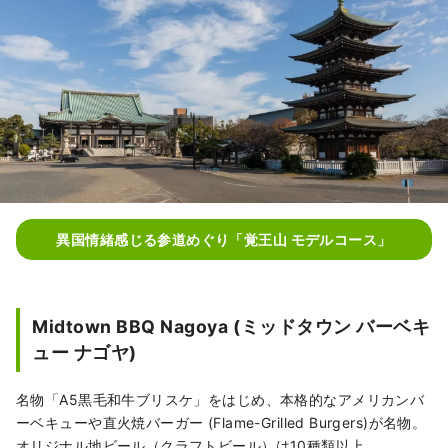
異国情緒感じる参道めぐり「覚王山 モデルコース」
Midtown BBQ Nagoya (ミッドタウン バーベキ
ュー ナゴヤ)
名物「A5黒毛和牛ブリスケ」をはじめ、本格的なアメリカンバ
ーベキューや直火焼バーガー (Flame-Grilled Burgers)が名物。
オリジナル地ビール（クラフトビール）は10種類以上。