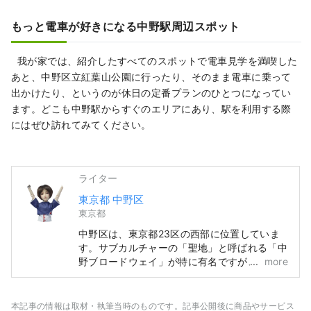
もっと電車が好きになる中野駅周辺スポット
我が家では、紹介したすべてのスポットで電車見学を満喫した
あと、中野区立紅葉山公園に行ったり、そのまま電車に乗って
出かけたり、というのが休日の定番プランのひとつになってい
ます。どこも中野駅からすぐのエリアにあり、駅を利用する際
にはぜひ訪れてみてください。
ライター
東京都 中野区
東京都
中野区は、東京都23区の西部に位置していま
す。サブカルチャーの「聖地」と呼ばれる「中
野ブロードウェイ」が特に有名ですが、それ以
more
外にも歴史ある神社・仏閣やグルメなど、多く
の観光資源を有しています。 中野駅周辺で
「100年に1度」とも言われる再開発が進み、
本記事の情報は取材・執筆当時のものです。記事公開後に商品やサービス