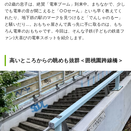
らの人情味あふれる商店街が賑わっているな
の2歳の息子は、絶賛「電車ブーム」到来中。まちなかで、少し
ど、中野のまちは多様な面を持っています。
でも電車の音が聞こえると「○○せーん」といち早く教えてく
そんなまちの多様性が、約1.7万人、約120カ
れたり、地下鉄の駅のマークを見つけると「でんしゃのるー」
国の人が住むというまちの特徴にもつながっ
と騒いだり…。おもちゃ屋さんで真っ先に手に取るのは、もち
ています。
ろん電車のおもちゃです。今回は、そんな子鉄(子どもの鉄道フ
ァン)大喜びの電車スポットを紹介します。
高いところからの眺めも抜群＜囲桃園跨線橋＞