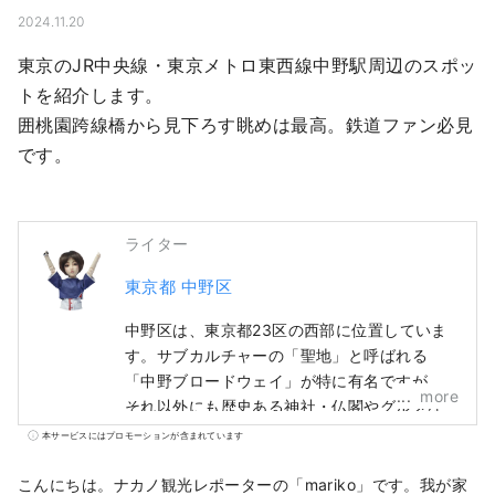
2024.11.20
東京のJR中央線・東京メトロ東西線中野駅周辺のスポッ
トを紹介します。

囲桃園跨線橋から見下ろす眺めは最高。鉄道ファン必見
です。
ライター
東京都 中野区
中野区は、東京都23区の西部に位置していま
す。サブカルチャーの「聖地」と呼ばれる
「中野ブロードウェイ」が特に有名ですが、
more
それ以外にも歴史ある神社・仏閣やグルメな
ど、多くの観光資源を有しています。 中野駅
本サービスにはプロモーションが含まれています
周辺で「100年に1度」とも言われる再開発が
進み、まちの移り変わりが進む一方、昔なが
こんにちは。ナカノ観光レポーターの「mariko」です。我が家