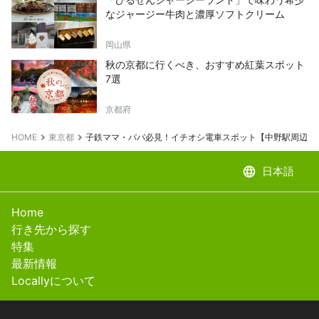
なジャージー牛肉と濃厚ソフトクリーム
岡山県
秋の京都に行くべき、おすすめ紅葉スポット
7選
京都府
HOME
東京都
子鉄ママ・パパ必見！イチオシ電車スポット【中野駅周辺編
language
日本語
Home
行き先から探す
特集
最新情報
Locallyについて