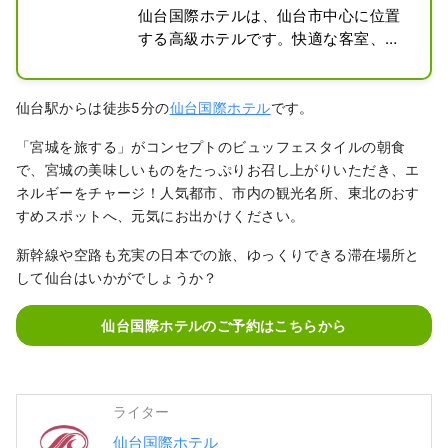
仙台国際ホテルは、仙台市中心に位置
する高級ホテルです。快適な客室、上
質なレストラン、豊富な会議施設を完
備しており、ビジネスや観光に最適な
拠点です。観光名所へのアクセスも良
仙台駅からは徒歩5分の
仙台国際ホテル
です。
好です。
「宮城を旅する」がコンセプトのビュッフェスタイルの朝食
で、宮城の美味しいものをたっぷりお召し上がりいただき、エ
ネルギーをチャージ！人気都市、市内の観光名所、東北のおす
すめスポットへ、元気にお出かけください。
新幹線や空路も充実の日本での旅、ゆっくりできる滞在場所と
して仙台はいかがでしょうか？
仙台国際ホテルのご予約はこちらから
ライター
仙台国際ホテル