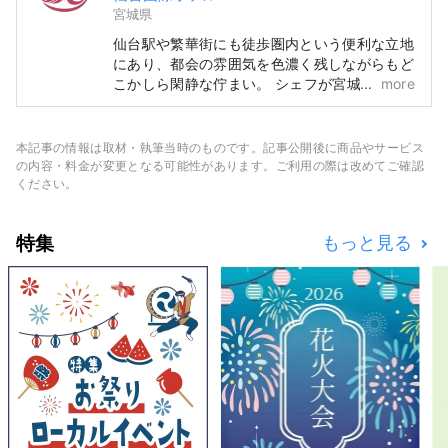
宮城県
仙台駅や繁華街にも徒歩圏内という便利な立地
にあり、都会の雰囲気を色濃く残しながらもど
こかしら閑静な佇まい。 シェフが宮城県内各
more
地から厳選した食材と手作りの品々が楽しめる
朝食ビュッフェも大好評。 5階のレストランゾ
ーンには、フレンチレストラン「L'osier
本記事の情報は取材・執筆当時のものです。記事公開後に商品やサービス
D'or」、中国料理「翠林」、日本料理「仙台な
の内容・料金が変更となる可能性があります。ご利用の際は改めてご確認
だ万」。さらに最大1,300名収容可能な宴会場
ください。
をはじめとする会議室も複数備え、いつでもお
役に立てる舞台として、皆様をお待ちしており
特集
もっと見る
ます。