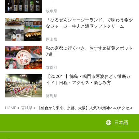
岐阜県
「ひるぜんジャージーランド」で味わう希少
なジャージー牛肉と濃厚ソフトクリーム
岡山県
秋の京都に行くべき、おすすめ紅葉スポット
7選
京都府
【2026年】徳島・鳴門市阿波おどり徹底ガ
イド｜日程・アクセス・楽しみ方
徳島県
HOME
宮城県
【仙台から東京、京都、大阪】人気3大都市へのアクセス
language
日本語