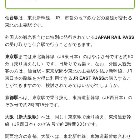
仙台駅
は、東北新幹線、JR、市営の地下鉄などの路線が交わる
東北の主要駅です。
外国人の観光客向けに特別に発行されている
JAPAN RAIL PASS
の受け取りも仙台駅で行うことができます。
東京駅
までは東北新幹線（JR東日本）のはやぶさ号ですと約90
分（乗り換えなし）です。日帰りでも楽々。なお、外国人観光
客の方は、仙台駅－東京駅間や東北の主要駅を結ぶ新幹線、JR
東日本の路線をお得に利用できる
JR EAST PASS
の購入するこ
とができますので、検討されてみてはいかがでしょうか。
京都駅
へは、東京駅で乗り換え、東海道新幹線（JR西日本）の
ぞみ号で約2時間15分です。
大阪（新大阪駅）
へは、同じく東京駅で乗り換え、東海道新幹
線（JR西日本）のぞみ号で約2時間30分です。
関西地方の京都、大阪へは、東北新幹線、東海道新幹線合わせ