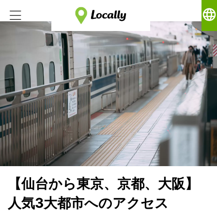
language
【仙台から東京、京都、大阪】
人気3大都市へのアクセス