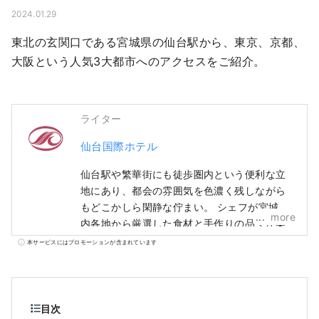
2024.01.29
東北の玄関口である宮城県の仙台駅から、東京、京都、
大阪という人気3大都市へのアクセスをご紹介。
ライター
仙台国際ホテル
仙台駅や繁華街にも徒歩圏内という便利な立
地にあり、都会の雰囲気を色濃く残しながら
もどこかしら閑静な佇まい。 シェフが宮城県
more
内各地から厳選した食材と手作りの品々が楽
しめる朝食ビュッフェも大好評。 5階のレス
本サービスにはプロモーションが含まれています
トランゾーンには、フレンチレストラン
「L'osier D'or」、中国料理「翠林」、日本料
理「仙台なだ万」。さらに最大1,300名収容可
能な宴会場をはじめとする会議室も複数備
目次