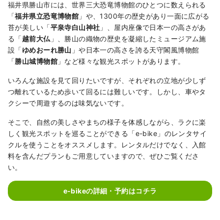
福井県勝山市には、世界三大恐竜博物館のひとつに数えられる
「
福井県立恐竜博物館
」や、1300年の歴史があり一面に広がる
苔が美しい「
平泉寺白山神社
」、屋内座像で日本一の高さがあ
る「
越前大仏
」、勝山の織物の歴史を凝縮したミュージアム施
設「
ゆめおーれ勝山
」や日本一の高さを誇る天守閣風博物館
「
勝山城博物館
」など様々な観光スポットがあります。
いろんな施設を見て回りたいですが、それぞれの立地が少しず
つ離れているため歩いて回るには難しいです。しかし、車やタ
クシーで周遊するのは味気ないです。
そこで、自然の美しさやまちの様子を体感しながら、ラクに楽
しく観光スポットを巡ることができる「e-bike」のレンタサイ
クルを使うことをオススメします。レンタルだけでなく、入館
料を含んだプランもご用意していますので、ぜひご覧くださ
い。
e-bikeの詳細・予約はコチラ