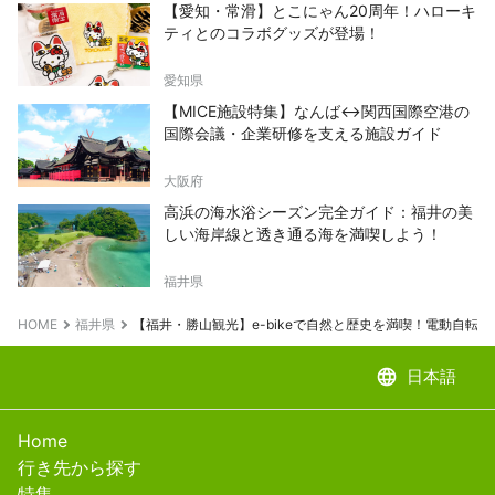
【愛知・常滑】とこにゃん20周年！ハローキ
ティとのコラボグッズが登場！
愛知県
【MICE施設特集】なんば↔関西国際空港の
国際会議・企業研修を支える施設ガイド
大阪府
高浜の海水浴シーズン完全ガイド：福井の美
しい海岸線と透き通る海を満喫しよう！
福井県
HOME
福井県
【福井・勝山観光】e-bikeで自然と歴史を満喫！電動自転
language
日本語
Home
行き先から探す
特集