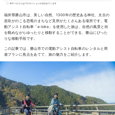
古くから農林業が盛んな水と緑の豊かな田園
本サービスにはプロモーションが含まれています
都市です。 当社は地域と協働し、観光地域づ
くりを行うDMO（観光地域づくり法人）で
福井県勝山市は、美しい自然、1300年の歴史ある神社、太古の
す。 勝山市は恐竜博物館や平泉寺など魅力溢
息吹がのこる恐竜のまちなど見所がたくさんある場所です。電
れる観光コンテンツの宝庫！勝山を多くの方
動アシスト自転車「e-bike」を使用した旅は、自然の風景と街
に体感していただくガイドツアーや恐竜博物
を眺めながらゆったりと移動することができる、勝山にぴった
館の駐車場内にある「ジオターミナル」、
りな移動手段です。
2020年６月にオープンした「道の駅 恐竜渓
この記事では、勝山市での電動アシスト自転車のレンタルと周
谷かつやま」の運営など、勝山を訪れたお客
遊プランに焦点をあてて、旅の魅力をご紹介します。
様にきめ細かなサービスを提供しています。
また、観光を軸として新たな事業の創造にも
積極的にチャレンジし、勝山のまちの活性化
を目指しています。