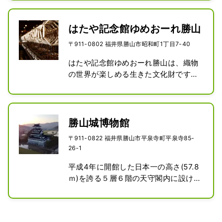
が知られている福井県勝山市。福井県
ました。

立恐竜博物館は世界有数の恐竜博物館
しかし、平成元年から始まった本格的
です。広大な夢中空間には、所狭しと
はたや記念館ゆめおーれ勝山
な発掘調査によって、かつての境内の
恐竜骨格や化石・標本、ジオラマ、復
〒911-0802 福井県勝山市昭和町1丁目7-40
遺構が見事に残っていることが判明し
元模型などが展示されており、大迫力
ました。栄華をほこった中世平泉寺の
の恐竜を間近でみることができます。
はたや記念館ゆめおーれ勝山は、織物
全容が、いま、少しずつ明らかになり
博物館の周辺も化石発掘などの体験や
の世界が楽しめる生きた文化財です。

つつあります。
遊具なども充実しており、家族みんな
昭和時代に活躍した織物関連の機械が
で楽しめるエリアです。

臨場感たっぷりに動く様子は必見。は
2023年7月にリニューアルオープン
たおり機を動かしたり、まゆから糸を
し、新館小タマゴホールに登場した
取ったり、体験しながら織物産業の歴
勝山城博物館
「恐竜の塔」は必見です。

史や織物のしくみが学べます。手織り
〒911-0822 福井県勝山市平泉寺町平泉寺85-
新設された新館の吹き抜けホールに
コースター体験やまゆ玉クラフト体験
26-1
は、福井で発見された恐竜5種と鳥類1
も大人気。自分のオリジナル作品づく
種があしらわれた高さ13mのモニュメ
りが満喫できます。
平成4年に開館した日本一の高さ(57.8
ント「恐竜の塔」があります。ほかに
ｍ)を誇る５層６階の天守閣内に設け
も、大迫力の「3面ダイノシアタ―」
られた歴史博物館です。最上層の展望
や通年で楽しめる「化石研究体験」な
室からは、旧石器時代からの歴史を持
ど、オールシーズン楽しめる施設にパ
つ勝山の風景や、ジオパークにも登録
ワーアップしました。