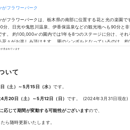
かがフラワーパーク
かがフラワーパークは、栃木県の南部に位置する花と光の楽園です
90分、日光や鬼怒川温泉、伊香保温泉などの観光地へも90分と
です。 約100,000㎡の園内では1年を8つのステージに分け、そ
る花々がお楽しみ頂けます。 園のシンボルとなっているのは、約1
樹齢160年におよぶ大藤です。藤が見頃を迎える4月中旬～5月中
ンが含まれています
語」というイベントを開催し、夜間のライトアップも実施します。
2月中旬にはイルミネーション「光の花の庭」を開催しています
ションに認定されるほどの壮大なスケールと、光で表現される花
ついて
が幻想的な世界を演出します。
3日（土）～5月15日（水）
です。
4月20日（土）～5月12日（日）
です。 (2024年3月31日現在)
に応じて期間が変動する可能性がございます
ので、
たら随時更新いたします。