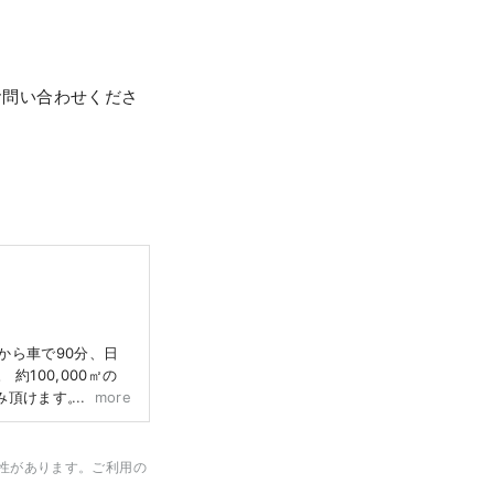
p”にお問い合わせくださ
から車で90分、日
100,000㎡の
み頂けます。 園のシ
more
藤が見頃を迎える4
トアップも実施しま
います。日本三大イ
性があります。ご利用の
ーフにした作品が幻