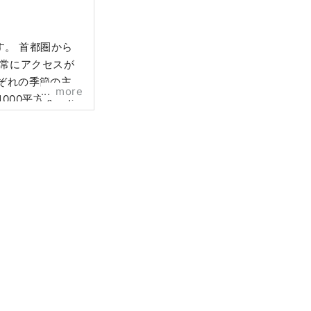
。 首都圏から
非常にアクセスが
れぞれの季節の主役
more
000平方メート
旬には「ふじのは
 毎年10月中旬
。日本三大イルミ
をモチーフにした