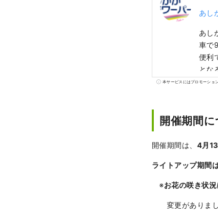
あし
あし
車で
便利
とな
ル、
本サービスにはプロモーショ
な物
から
ネー
開催期間に
作品
開催期間は、
4月1
ライトアップ期間は
※
お花の咲き状況
変更がありまし