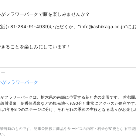
かがフラワーパークで藤を楽しみませんか？
81-284-91-4939)いただくか、”info@ashikaga.co.j
できることを楽しみにしています！
ター
かがフラワーパーク
がフラワーパークは、栃木県の南部に位置する花と光の楽園です。 首都圏
怒川温泉、伊香保温泉などの観光地へも90分と非常にアクセスが便利です。 約
は1年を8つのステージに分け、それぞれの季節の主役となる花々がお楽し
となっているのは、約1000平方メートル、樹齢160年におよぶ大藤です。
旬～5月中旬には「ふじのはな物語」というイベントを開催し、夜間のライ
毎年10月中旬から2月中旬にはイルミネーション「光の花の庭」を開催して
筆当時のものです。記事公開後に商品やサービスの内容・料金が変更となる可能
ネーションに認定されるほどの壮大なスケールと、光で表現される花をモチ
い。