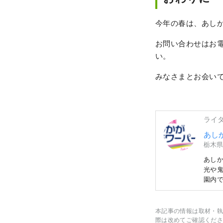
今年の春は、あし
お問い合わせはお電話(+
い。
みなさまとお会い
ライ
あし
栃木県
あしか
光や鬼
園内で
ンボル
月中
す。 
本記事の情報は取材・執
ルミ
際は改めてご確認くださ