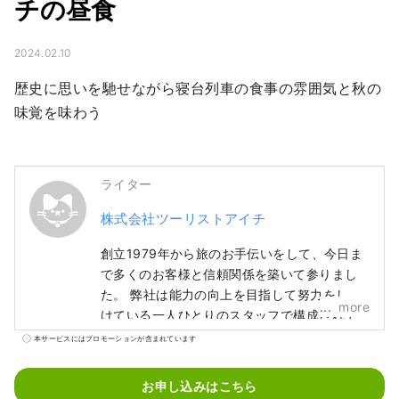
チの昼食
2024.02.10
歴史に思いを馳せながら寝台列車の食事の雰囲気と秋の
味覚を味わう
ライター
株式会社ツーリストアイチ
創立1979年から旅のお手伝いをして、今日ま
で多くのお客様と信頼関係を築いて参りまし
た。 弊社は能力の向上を目指して努力をし続
more
けている一人ひとりのスタッフで構成されて
います。 これからもお客様としっかりと向き
本サービスにはプロモーションが含まれています
合いご満足いただける商品を提供して参りま
す。 お得なキャンペーン情報・品質の良いツ
お申し込みはこちら
アーや社員が作成したコラムなど掲載してま