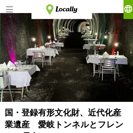
language
国・登録有形文化財、近代化産
業遺産 愛岐トンネルとフレン