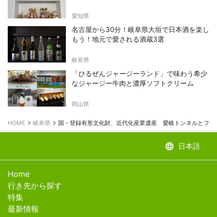
愛知県
名古屋から30分！岐阜県大垣で日本酒を楽し
もう！地元で愛される酒蔵3選
岐阜県
「ひるぜんジャージーランド」で味わう希少
なジャージー牛肉と濃厚ソフトクリーム
岡山県
HOME
岐阜県
国・登録有形文化財、近代化産業遺産 愛岐トンネルとフレ
language
日本語
Home
行き先から探す
特集
最新情報