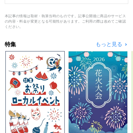
けている一人ひとりのスタッフで構成されてい
ます。 これからもお客様としっかりと向き合
いご満足いただける商品を提供して参ります。
本記事の情報は取材・執筆当時のものです。記事公開後に商品やサービス
お得なキャンペーン情報・品質の良いツアーや
の内容・料金が変更となる可能性があります。ご利用の際は改めてご確認
社員が作成したコラムなど掲載してます。 お
ください。
気軽にご連絡くださいませ。
特集
もっと見る