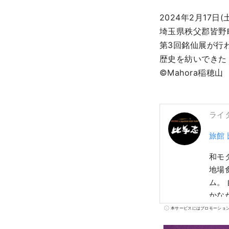
2024年2月17日(
埼玉県秩父郡皆野町
第3回銘仙展が行わ
歴史を紡いできた
©Mahora稲穂山
ライ
旅館
和モ
地場
ム。
かな
きの宿
本サービスにはプロモーショ