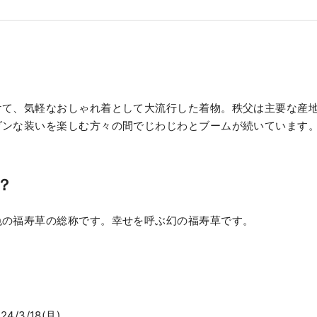
けて、気軽なおしゃれ着として大流行した着物。秩父は主要な産
ダンな装いを楽しむ方々の間でじわじわとブームが続いています
？
色の福寿草の総称です。幸せを呼ぶ幻の福寿草です。
24/3/18(月)