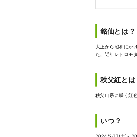
銘仙とは？
大正から昭和にか
た。近年レトロモ
秩父紅とは
秩父山系に咲く紅
いつ？
2024/2/17(土)～20