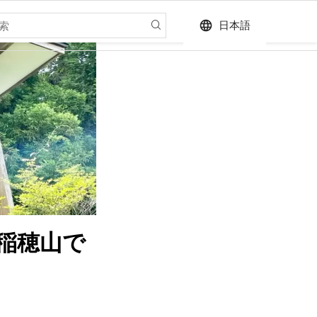
language
日本語
a稲穂山で