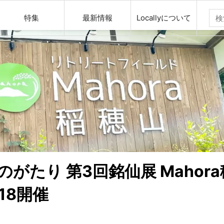
特集
最新情報
Locallyについて
がたり 第3回銘仙展 Mahor
/18開催