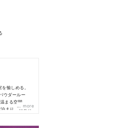


室を愉しめる。
パウダールー
温まる空間。 静
more
素泊まり、朝食付