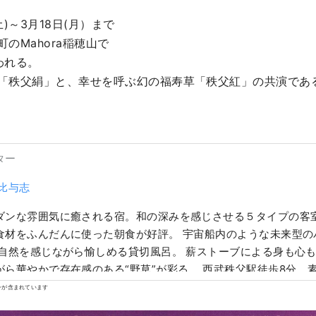
土)～3月18日(月）まで

のMahora稲穂山で

れる。

「秩父絹」と、幸せを呼ぶ幻の福寿草「秩父紅」の共演である
ター
 比与志
ダンな雰囲気に癒される宿。和の深みを感じさせる５タイプの客
食材をふんだんに使った朝食が好評。 宇宙船内のような未来型の
 自然を感じながら愉しめる貸切風呂。 薪ストーブによる身も心も
がら華やかで存在感のある“野草”が彩る。 西武秩父駅徒歩8分。
。 OMOTENASHIセレクション2022受賞
ンが含まれています