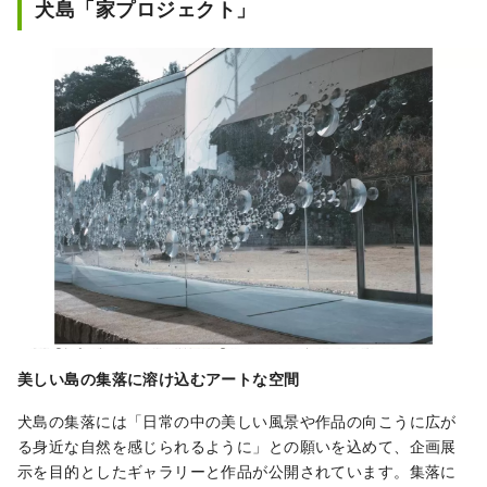
犬島「家プロジェクト」
定されました。

また、2009年、産業遺産を活用した
アートの島として、国土交通省「島の
宝100景」に選ばれました。

※宝伝ー犬島間の定期船あけぼの丸
「宝伝発15:15」「犬島発15:35」は美
術館の開館日のみ運行
美しい島の集落に溶け込むアートな空間
犬島の集落には「日常の中の美しい風景や作品の向こうに広が
る身近な自然を感じられるように」との願いを込めて、企画展
示を目的としたギャラリーと作品が公開されています。集落に