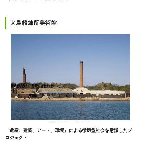
口でもあります。 また、「フルーツ王国岡
山」とも呼ばれ、瀬戸内の温暖な気候の中、
太陽を浴びたフルーツは、甘さ、香り、味と
犬島精錬所美術館
もに最高品質。 白桃をはじめ、マスカットや
ピオーネなど、旬のフルーツが味わえます！
「岡山城」や日本三名園の「岡山後楽園」、
倉敷美観地区といった、歴史、文化、アート
など世界に誇る観光スポットもあります！
「遺産、建築、アート、環境」による循環型社会を意識したプ
ロジェクト