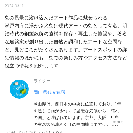
2024.03.11
島の風景に溶け込んだアート作品に魅せられる！

瀬戸内海に浮かぶ犬島は現代アートの島として有名。明
治時代の銅製錬所の遺構を保存・再生した施設や、著名
な建築家が創り出した自然と調和したアートな空間な
ど、見どころがたくさんあります。アートスポットの詳
細情報のほかにも、島での楽しみ方やアクセス方法など
役立つ情報を紹介します。
ライター
岡山県観光連盟
岡山県は、西日本の中央に位置しており、1年
を通して雨が少なくて温暖な気候から「晴れ
の国」と呼ばれています。京都、大阪、広島
more
の有名観光地めぐりの中間地点でアクセス便
利！瀬戸大橋を経由して四国に渡る際の玄関
本サービスにはプロモーションが含まれています