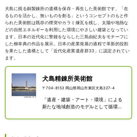
犬島に残る銅製錬所の遺構を保存・再生した美術館です。「在
るものを活かし、無いものを創る」というコンセプトのもと作
られた美術館は既存の煙突やカラミ煉瓦を残し、太陽や地熱な
どの自然エネルギーを利用した環境にやさしい建築となってい
ます。日本の近代化に警鐘をならした三島由紀夫をモチーフに
した柳幸典の作品を展示。日本の産業発展の過程で革新的役割
を果たした遺構として「近代化産業遺産群33」に認定されてい
ます。
犬島精錬所美術館
〒704-8153 岡山県岡山市東区犬島327-4
「遺産・建築・アート・環境」による
新たな地域創造のモデルとして循環型
社会を意識した美術館です。犬島精錬
所美術館の敷地内にある製錬所跡は、
2007年度経済産業省　地域活性化の
ための「近代化産業遺産群33」に認