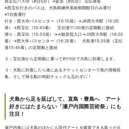
西宝伝バス停（約35分）→徒歩（約5分） 宝伝港着
※西宝伝行きのバスは、犬島精練所美術館開館日のみ運行
※1往復運行
行き：西大寺バスセンター（10:15発）→JR西大寺駅（10:20
発）→西宝伝（10:45着） 宝伝港11:00発の定期船に接続
帰り：西宝伝（15:55発）→→観音院入口→JR西大寺駅（16:20
着）→西大寺バスセンター（16:25着） 犬島港15:35発（宝伝
港15:45着）の定期船と接続
２：宝伝港から定期船に乗って約10分で犬島に到着します。
３：犬島に到着したら港にあるチケットセンターで島の情報収
集、そして帰る船の時刻チェックも忘れずに！
犬島から足を延ばして、直島・豊島へ アート
好きにはたまらない「瀬戸内国際芸術祭」にも
注目！
瀬戸内海には犬島のほかにも現代アートを鑑賞できる島々が点