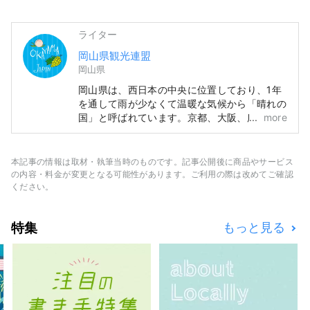
ライター
岡山県観光連盟
岡山県
岡山県は、西日本の中央に位置しており、1年
を通して雨が少なくて温暖な気候から「晴れの
国」と呼ばれています。京都、大阪、広島の有
more
名観光地めぐりの中間地点でアクセス便利！瀬
戸大橋を経由して四国に渡る際の玄関口でもあ
ります。 また、「フルーツ王国岡山」とも呼
本記事の情報は取材・執筆当時のものです。記事公開後に商品やサービス
ばれ、瀬戸内の温暖な気候の中、太陽を浴びた
の内容・料金が変更となる可能性があります。ご利用の際は改めてご確認
フルーツは、甘さ、香り、味ともに最高品質。
ください。
白桃をはじめ、マスカットやピオーネなど、旬
のフルーツが味わえます！ 「岡山城」や日本
特集
もっと見る
三名園の「岡山後楽園」、倉敷美観地区といっ
た、歴史、文化、アートなど世界に誇る観光ス
ポットもあります！