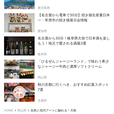
鹿児島県
【名古屋から電車で30分】招き猫生産量日本
一・常滑市の招き猫展示会情報
愛知県
名古屋から30分！岐阜県大垣で日本酒を楽し
もう！地元で愛される酒蔵3選
岐阜県
「ひるぜんジャージーランド」で味わう希少
なジャージー牛肉と濃厚ソフトクリーム
岡山県
秋の京都に行くべき、おすすめ紅葉スポット
7選
京都府
HOME
岡山県
自然と現代アートに触れる！犬島