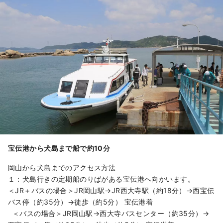
宝伝港から犬島まで船で約10分
岡山から犬島までのアクセス方法
１：犬島行きの定期船のりばがある宝伝港へ向かいます。
＜JR＋バスの場合＞JR岡山駅→JR西大寺駅（約18分）→西宝伝
バス停（約35分）→徒歩（約5分） 宝伝港着
＜バスの場合＞JR岡山駅→西大寺バスセンター（約35分）→