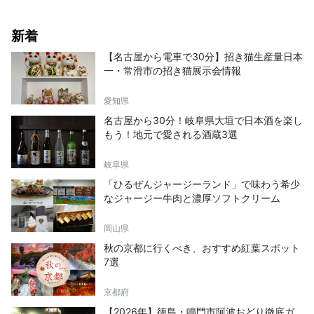
新着
【名古屋から電車で30分】招き猫生産量日本
一・常滑市の招き猫展示会情報
愛知県
名古屋から30分！岐阜県大垣で日本酒を楽し
もう！地元で愛される酒蔵3選
岐阜県
「ひるぜんジャージーランド」で味わう希少
なジャージー牛肉と濃厚ソフトクリーム
岡山県
秋の京都に行くべき、おすすめ紅葉スポット
7選
京都府
【2026年】徳島・鳴門市阿波おどり徹底ガ