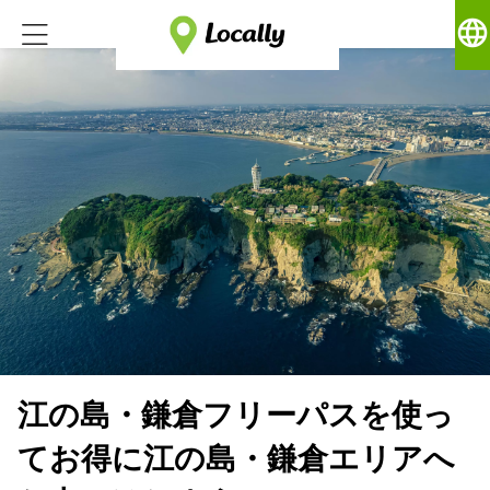
language
江の島・鎌倉フリーパスを使っ
てお得に江の島・鎌倉エリアへ