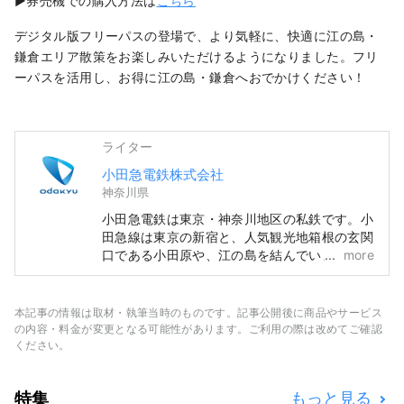
▶券売機での購入方法は
こちら
デジタル版フリーパスの登場で、より気軽に、快適に江の島・
鎌倉エリア散策をお楽しみいただけるようになりました。フリ
ーパスを活用し、お得に江の島・鎌倉へおでかけください！
ライター
小田急電鉄株式会社
神奈川県
小田急電鉄は東京・神奈川地区の私鉄です。小
田急線は東京の新宿と、人気観光地箱根の玄関
口である小田原や、江の島を結んでいます。沿
more
線の観光情報や、便利でお得な交通パスの情報
をお届けします。
本記事の情報は取材・執筆当時のものです。記事公開後に商品やサービス
の内容・料金が変更となる可能性があります。ご利用の際は改めてご確認
ください。
特集
もっと見る