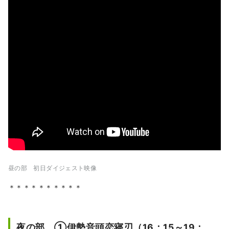
昼の部 初日ダイジェスト映像
＊＊＊＊＊＊＊＊＊＊
夜の部 ①伊勢音頭恋寝刃（16：15～19：