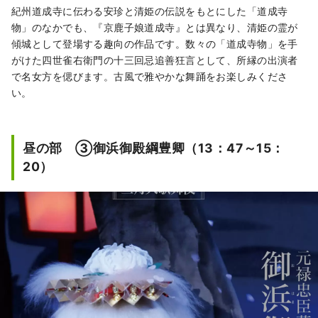
紀州道成寺に伝わる安珍と清姫の伝説をもとにした「道成寺
物」のなかでも、『京鹿子娘道成寺』とは異なり、清姫の霊が
傾城として登場する趣向の作品です。数々の「道成寺物」を手
がけた四世雀右衛門の十三回忌追善狂言として、所縁の出演者
で名女方を偲びます。古風で雅やかな舞踊をお楽しみくださ
い。
昼の部 ③御浜御殿綱豊卿（13：47～15：
20）