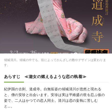
傾城清川。傾城の中でも、役によってかんざしの数やデザインは変わりま
す。
あらすじ ≪遊女の燃えるような恋の執着≫
紀伊国の古刹、道成寺。白無垢姿の傾城清川が忽然と現れる
と、僧の安珍と出会います。安珍は実は平維盛の世を忍ぶ仮の
姿で、二人はかつての恋人同士。清川は恋の妄執に苦しむ
と…。