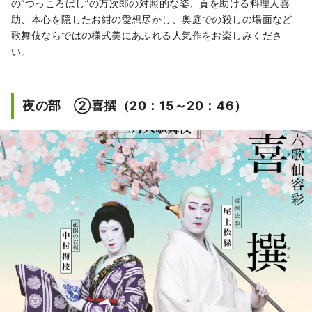
の“つっころばし”の万次郎の対照的な姿、貢を助ける料理人喜
助、本心を隠したお紺の愛想尽かし、奥庭での殺しの場面など
歌舞伎ならではの様式美にあふれる人気作をお楽しみくださ
い。
夜の部 ②喜撰（20：15～20：46）