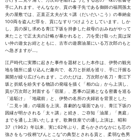
手に入れます。そんななか、貢の養子先である御師の福岡孫太
夫の屋敷では、正直正太夫が太々講（だいだいこう）の奉納金
100両を盗んだ罪を、貢になすりつけようとしています。しか
し、貢の探し求める青江下坂を持参した叔母のおみねがやって
来たことで正太夫の計略が暴かれると、刀を受け取った貢は深
い仲の遊女お紺とともに、古市の遊廓油屋にいる万次郎のもと
へ急ぎますが…。
江戸時代に実際に起きた事件を題材とした本作は、伊勢の観光
地を随所に盛り込んだ趣向で、名刀と折紙を巡り、手に汗握る
展開が繰り広げられます。このたびは、万次郎が名刀・青江下
坂と折紙を紛失する物語の発端を描く「相の山」から上演し、
貢が万次郎と対面する「宿屋」、悪事の証拠となる密書を巡る
「追駈け」「地蔵前」と、伊勢の名所の夫婦岩を背景とした
「二見ヶ浦」の場面を上演。喜劇的な場面であり、青江下坂の
因縁が明かされる「太々講」と続き、ご存知「油屋」「奥庭」
までを通し上演いたします。歌舞伎座での通し上演は、昭和
37（1962）年以来、実に62年ぶり。柔らかさのなかにも芯の
強さをもつ役柄“ぴんとこな”の典型とされる貢と、柔弱な色男