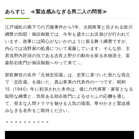
あらすじ ≪緊迫感みなぎる男二人の問答≫
江戸城松の廊下での刃傷事件から1年。次期将軍と目される徳川
綱豊の別邸・御浜御殿では、今年も盛大にお浜遊びが行われて
います。政事には関心がないかのように振る舞う綱豊ですが、
内心では浅野家の処遇について葛藤しています。そんな折、主
君浅野内匠頭の仇である吉良上野介の動向を探る赤穂浪士、富
森助右衛門が御浜御殿へやって来て…。
新歌舞伎の名作『元禄忠臣蔵』は、史実に基づいた新たな視点
で「忠臣蔵」を描いた、真山青果の代表作の一つです。昭和
15（1940）年に初演された本作は、後に六代将軍・家宣となる
聡明な綱豊と、気骨ある助右衛門によるせりふの応酬を通し
て、骨太な人間ドラマを魅せる人気の場面。華やかさと緊迫感
みなぎる名作をご期待ください。
＊＊＊＊＊＊＊＊＊＊