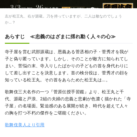
左が松王丸、右が源蔵。刀を持っていますが、二人は敵なのでしょう
か…？
あらすじ ≪忠義のはざまに揺れ動く人々の心≫
寺子屋を営む武部源蔵は、恩義ある菅丞相の子・菅秀才を我が
子と偽り匿っています。しかし、そのことが敵方に知られてし
まい、苦悩の末、寺入りしたばかりの子どもの首を身代わりに
して差し出すことを決意します。首の検分役は、菅秀才の顔を
知っている松王丸。その首をあらためた松王丸は…。
歌舞伎三大名作の一つ『菅原伝授手習鑑』より、松王丸と千
代、源蔵と戸浪、2組の夫婦の忠義と悲劇が色濃く描かれた「寺
子屋」の名場面。緊迫感のある展開が続き、時代を超えて人々
の胸を打つ不朽の傑作をご堪能ください。
歌舞伎美人より引用