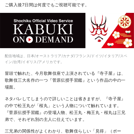
ご購入後7日間は何度でもご視聴可能です。
配信地域は、日本/オーストラリア/カナダ/フランス/ドイツ/イタリア/スペ
イン/台湾/イギリス/アメリカです。
冒頭で触れた、今月歌舞伎座で上演されている『寺子屋』は、
歌舞伎三大名作の一つ『菅原伝授手習鑑』という作品の中の一
場面。
ネタバレしてしまうので詳しいことは省きますが、『寺子屋』
の中で松王丸が「桜丸」という人物について触れています。
『菅原伝授手習鑑』の登場人物、松王丸・梅王丸・桜丸は三兄
弟で、それぞれ別の主人に仕えています。
三兄弟の関係性がよくわかり、歌舞伎らしい「見得」（ポー