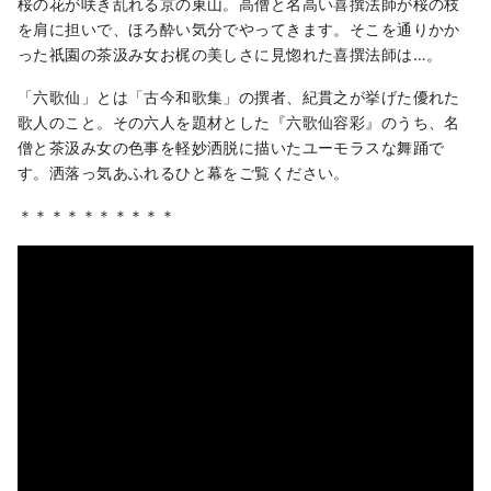
桜の花が咲き乱れる京の東山。高僧と名高い喜撰法師が桜の枝
を肩に担いで、ほろ酔い気分でやってきます。そこを通りかか
った祇園の茶汲み女お梶の美しさに見惚れた喜撰法師は…。
「六歌仙」とは「古今和歌集」の撰者、紀貫之が挙げた優れた
歌人のこと。その六人を題材とした『六歌仙容彩』のうち、名
僧と茶汲み女の色事を軽妙洒脱に描いたユーモラスな舞踊で
す。洒落っ気あふれるひと幕をご覧ください。
＊＊＊＊＊＊＊＊＊＊