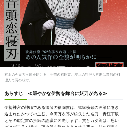
右上の今田万次郎を助ける、手前の福岡貢。左上の料理人喜助は遊郭の料
理人で貢の味方。
あらすじ ≪賑やかな伊勢を舞台に妖刀が光る≫
伊勢神宮の神職である御師の福岡貢は、御家横領の画策に巻き
込まれたかつての主筋、今田万次郎が紛失した名刀・青江下坂
とその鑑定書の折紙の詮議に奔走します。貢と万次郎は、思い
がけず二見ヶ浦で、万次郎を陥れようとする悪の一味の密書を