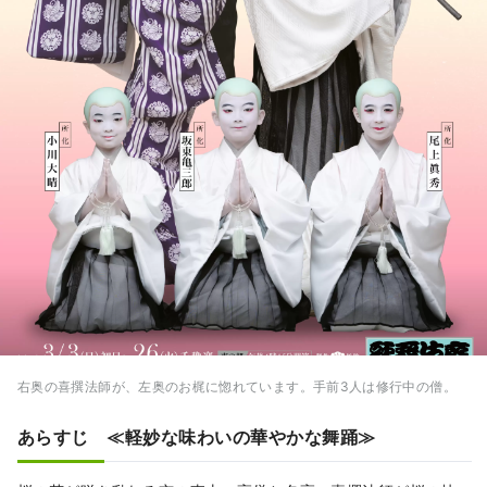
右奥の喜撰法師が、左奥のお梶に惚れています。手前3人は修行中の僧。
あらすじ ≪軽妙な味わいの華やかな舞踊≫