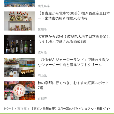
鹿児島県
【名古屋から電車で30分】招き猫生産量日本
一・常滑市の招き猫展示会情報
愛知県
名古屋から30分！岐阜県大垣で日本酒を楽し
もう！地元で愛される酒蔵3選
岐阜県
「ひるぜんジャージーランド」で味わう希少
なジャージー牛肉と濃厚ソフトクリーム
岡山県
秋の京都に行くべき、おすすめ紅葉スポット
7選
京都府
HOME
東京都
【東京／歌舞伎座】3月公演の特別ビジュアル・初日ダイジェスト