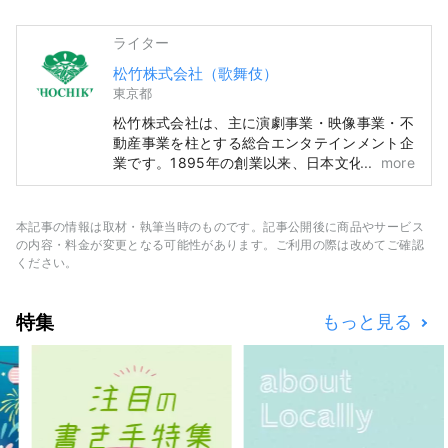
ライター
松竹株式会社（歌舞伎）
東京都
松竹株式会社は、主に演劇事業・映像事業・不
動産事業を柱とする総合エンタテインメント企
業です。1895年の創業以来、日本文化の伝統
more
を継承・発展させ、世界文化に貢献してまいり
ました。 中でも、日本の伝統芸能である歌舞
伎に深く関わり、民間企業として唯一、その製
本記事の情報は取材・執筆当時のものです。記事公開後に商品やサービス
作と興行を担っています。 歌舞伎座・新橋演
の内容・料金が変更となる可能性があります。ご利用の際は改めてご確認
舞場・南座・大阪松竹座で上演される歌舞伎公
ください。
演の情報や、歌舞伎の魅力をわかりやすく、タ
イムリーにお伝えします。
特集
もっと見る