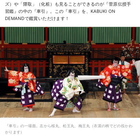
ズ）や「隈取」（化粧）も見ることができるのが『菅原伝授手
習鑑』の中の『車引』。この『車引』を、KABUKI ON
DEMANDで鑑賞いただけます！
『車引』の一場面。左から桜丸、松王丸、梅王丸（衣裳の柄でどの役かわ
かります）