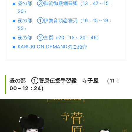
昼の部 ③御浜御殿綱豊卿（13：47～15：
20）
夜の部 ①伊勢音頭恋寝刃（16：15～19：
55）
夜の部 ②喜撰（20：15～20：46）
KABUKI ON DEMANDのご紹介
昼の部 ①菅原伝授手習鑑 寺子屋 （11：
00～12：24）