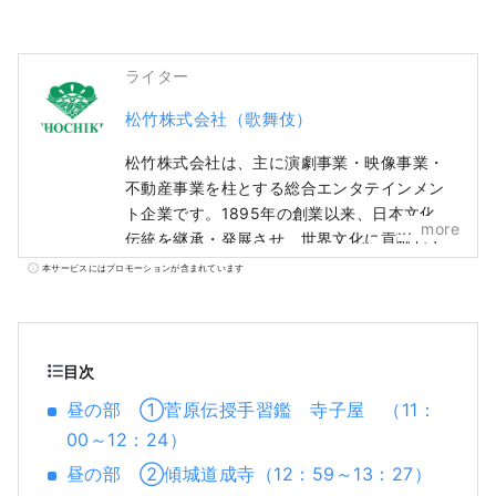
ライター
松竹株式会社（歌舞伎）
松竹株式会社は、主に演劇事業・映像事業・
不動産事業を柱とする総合エンタテインメン
ト企業です。1895年の創業以来、日本文化の
more
伝統を継承・発展させ、世界文化に貢献して
まいりました。 中でも、日本の伝統芸能であ
本サービスにはプロモーションが含まれています
る歌舞伎に深く関わり、民間企業として唯
一、その製作と興行を担っています。 歌舞伎
座・新橋演舞場・南座・大阪松竹座で上演さ
れる歌舞伎公演の情報や、歌舞伎の魅力をわ
目次
かりやすく、タイムリーにお伝えします。
昼の部 ①菅原伝授手習鑑 寺子屋 （11：
00～12：24）
昼の部 ②傾城道成寺（12：59～13：27）