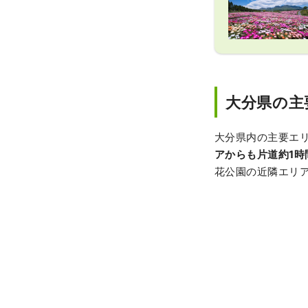
大分県の主
大分県内の主要エ
アからも片道約1時
花公園の近隣エリ