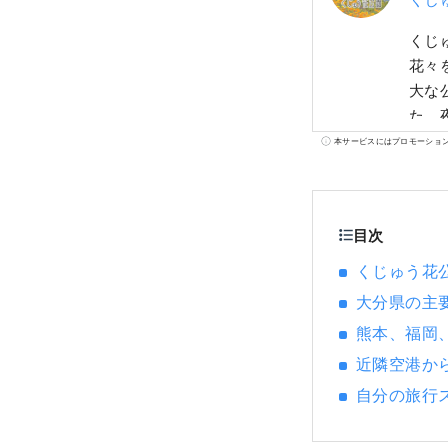
くじ
花々
大な
た、
ます
本サービスにはプロモーショ
と体
城跡
ゅう
目次
や文
くじゅう花
大分県の主
熊本、福岡
近隣空港か
自分の旅行