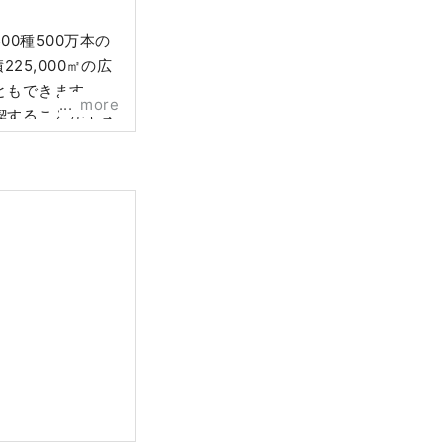
0種500万本の
25,000㎡の広
ともできます。ま
more
喫することができ
い温泉を巡り、心
跡となっている岡
っています。くじ
で温泉巡り、歴史