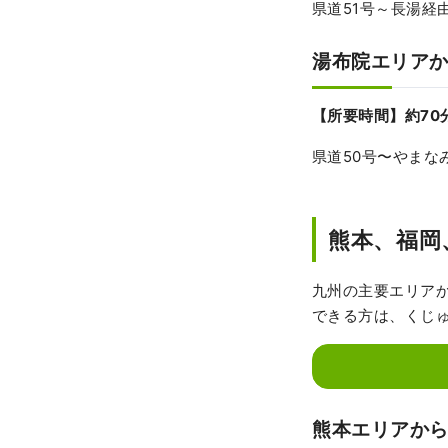
県道51号～長湯経
湯布院エリア
【所要時間】約7
県道50号〜やまな
熊本、福岡
九州の主要エリア
できる方は、くじ
熊本エリアか