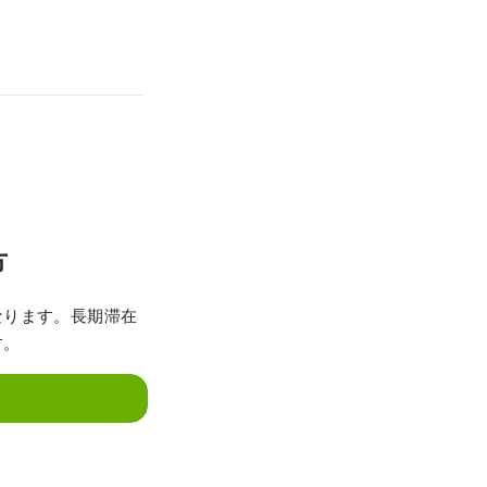
方
なります。長期滞在
す。