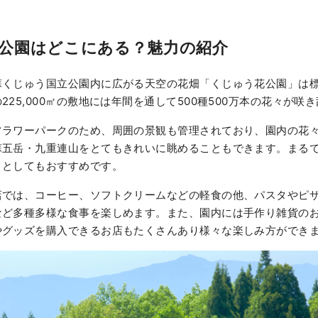
公園はどこにある？魅力の紹介
くじゅう国立公園内に広がる天空の花畑「くじゅう花公園」は標
225,000㎡の敷地には年間を通して500種500万本の花々が咲
フラワーパークのため、周囲の景観も管理されており、園内の花
蘇五岳・九重連山をとてもきれいに眺めることもできます。まる
トとしてもおすすめです。
店では、コーヒー、ソフトクリームなどの軽食の他、パスタやピ
など多種多様な食事を楽しめます。また、園内には手作り雑貨の
やグッズを購入できるお店もたくさんあり様々な楽しみ方ができ