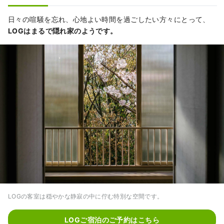
のまちを見渡す旅の宿として、カフェや庭を
自由に楽しめる公園として、朝から日暮れま
日々の喧騒を忘れ、心地よい時間を過ごしたい方々にとって、
で思い思いにお過ごしください。 暦に沿って
LOGはまるで隠れ家のようです。
暮らす・・・ 土地の恵みを無駄なくいただ
く。 日々の暮らしの中でできることを、自分
たちの手でやってみる。 LOGはそんな暮らし
の豊かさを探る場所でありプロジェクトで
す。 Praxis・・・ また、それを繰り返すこと
その検証を自らの手で行うことにより、 もの
づくりにエネルギーをもたらす。 この取り組
み方こそが、プロジェクトの最も大事な要
素。 Lantern Onomichi Garden・・・ 夜はラ
ンタンのような柔らかなあかりを灯し、まち
を優しくてらします。 ここは、まちのオアシ
スであり、集いの場です。
LOGの客室は穏やかな静寂の中に佇む特別な空間です。
LOGご宿泊のご予約はこちら