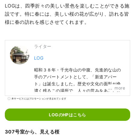
LOGは、四季折々の美しい景色を楽しむことができる施
設です。特に春には、美しい桜の花が広がり、訪れる皆
様に春の訪れを感じさせてくれます。
ライター
LOG
昭和３８年・千光寺山の中腹、先進的な山の
手のアパートメントとして、「新道アパー
ト」は誕生しました。歴史や文化の面影が色
more
濃く残るこの場所で、人々の営みをあたたか
く見つめてきたアパートメントは、その温も
本サービスにはプロモーションが含まれています
りを残しつつ 「LOG （ログ）– Lantern
Onomichi Garden- 」として生まれ変わり、
LOGのHPはこちら
尾道 山の手にあかりを灯します。 LOGは、こ
の土地で暮らす人々とまちを散策する人々が
307号室から、見える桜
交差する場所。千光寺へ続く坂の途中、尾道