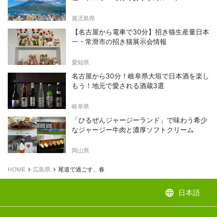
鹿児島県
【名古屋から電車で30分】招き猫生産量日本
一・常滑市の招き猫展示会情報
愛知県
名古屋から30分！岐阜県大垣で日本酒を楽し
もう！地元で愛される酒蔵3選
岐阜県
「ひるぜんジャージーランド」で味わう希少
なジャージー牛肉と濃厚ソフトクリーム
岡山県
HOME
広島県
尾道で過ごす、春
language
日本語