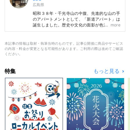
広島県
昭和３８年・千光寺山の中腹、先進的な山の手
のアパートメントとして、「新道アパート」は
誕生しました。歴史や文化の面影が色濃く残る
more
この場所で、人々の営みをあたたかく見つめて
きたアパートメントは、その温もりを残しつつ
「LOG （ログ）– Lantern Onomichi Garden-
本記事の情報は取材・執筆当時のものです。記事公開後に商品やサービス
」として生まれ変わり、尾道 山の手にあかり
の内容・料金が変更となる可能性があります。ご利用の際は改めてご確認
を灯します。 LOGは、この土地で暮らす人々
ください。
とまちを散策する人々が交差する場所。千光寺
へ続く坂の途中、尾道のまちを見渡す旅の宿と
特集
もっと見る
して、カフェや庭を自由に楽しめる公園とし
て、朝から日暮れまで思い思いにお過ごしくだ
さい。 暦に沿って暮らす・・・ 土地の恵みを
無駄なくいただく。 日々の暮らしの中ででき
ることを、自分たちの手でやってみる。 LOG
はそんな暮らしの豊かさを探る場所でありプロ
ジェクトです。 Praxis・・・ また、それを繰
り返すこと その検証を自らの手で行うことに
より、 ものづくりにエネルギーをもたらす。
この取り組み方こそが、プロジェクトの最も大
事な要素。 Lantern Onomichi Garden・・・