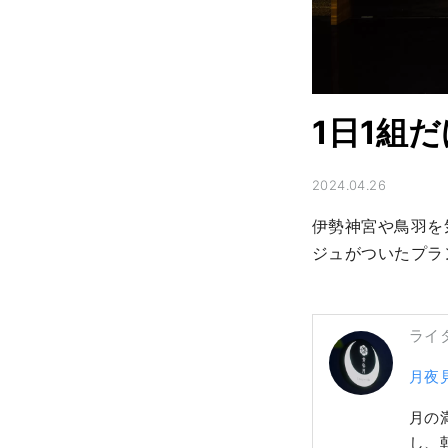
1日1組
2024.04.26
伊勢神宮や鳥羽を
ジュがついたプラ
ライ
月夜
月の
し、