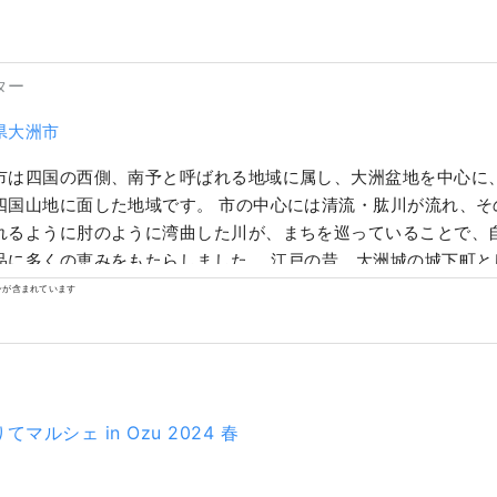
ター
県大洲市
市は四国の西側、南予と呼ばれる地域に属し、大洲盆地を中心に
四国山地に面した地域です。 市の中心には清流・肱川が流れ、そ
れるように肘のように湾曲した川が、まちを巡っていることで、
品に多くの恵みをもたらしました。 江戸の昔、大洲城の城下町と
が、肱川のほとりに息づいています。
ンが含まれています
マルシェ in Ozu 2024 春