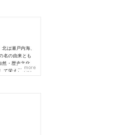
、北は瀬戸内海、
の名の由来とも
自然・歴史文化・
more
して栄えたその