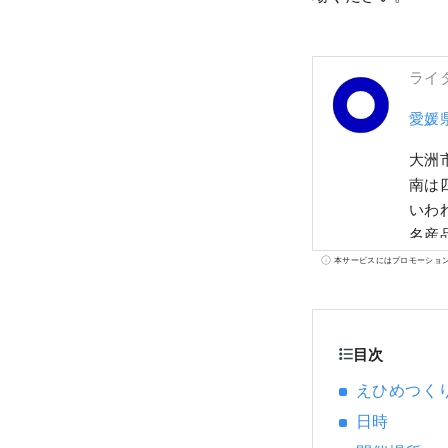
ライ
愛媛
大洲
南は
いわ
名産
名残
本サービスにはプロモーショ
目次
えひめつくりて
日時