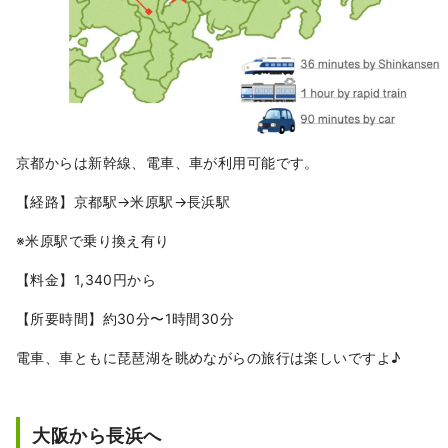
日予約制）も用意されている。

■ 客室・棟構成

【表参道棟（江戸町屋）】

江戸期町屋を活かした静かな滞在棟。
町屋ステイと貸切サウナを楽しめる中
核の棟。

-蔵棟（2部屋・一棟貸切可）

京都からは新幹線、電車、車が利用可能です。
町屋客室に、蔵を活かしたサウナ棟を
【経路】京都駅→米原駅→長浜駅
組み合わせた構成。家族やグループで
の一棟貸切に適している。

※米原駅で乗り換え有り
-茶棟（2部屋・一棟貸切可）

茶の文化をテーマにした落ち着いた設
【料金】1,340円から
え。蔵棟同様、貸切滞在が可能。

【所要時間】約30分〜1時間30分
【十三番街棟（大正町屋）】

電車、車ともに琵琶湖を眺めながらの旅行は楽しいですよ♪
大正期町屋をリノベーションした分散
型宿泊棟。街に近く、複数棟利用や長
期滞在にも便利。

大阪から長浜へ
若手アート作家の作品展示や完全貸切