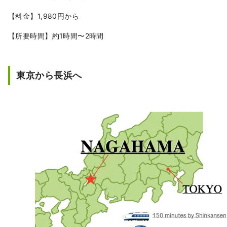
と静かな休息の両方を叶えやすい。

館内にはアート作品が点在し、空間そ
【料金】1,980円から
のものを味わう滞在が楽しみのひと
【所要時間】約1時間〜2時間
つ。歴史的建物のため防音やバリアフ
リーには限りがある一方、町の時間や
気配を感じながら静かに過ごしたい人
に似合う宿といえる。
東京から長浜へ