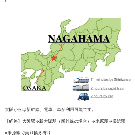
のサウナといった設備に加え、長浜出
身の有名建築家「馬渕」氏が地元のた
めに設計した初めての宿泊施設。

-十三番街 A棟（大正町屋／一棟貸切
170㎡）

広々とした一棟貸切タイプ。大人数の
滞在に対応。

-十三番街 B棟（大正町屋／一棟貸切
169㎡）

A棟と同規模の一棟貸切。複数世帯や
グループ利用にもおすすめ。

JR駅から徒歩圏内で、スーパーマーケ
ットや24時間営業のコンビニ、飲食
店、観光名所も徒歩圏内に揃う。レン
タカーなしでも旅が組み立てやすく、
大阪からは新幹線、電車、車が利用可能です。
国内外の個人旅行者、ファミリー、グ
【経路】大阪駅→新大阪駅（新幹線の場合）→米原駅→長浜駅
ループ旅行にも向く立地だ。蛍の飛ぶ
川や夕日が美しい琵琶湖も近く、観光
※米原駅で乗り換え有り