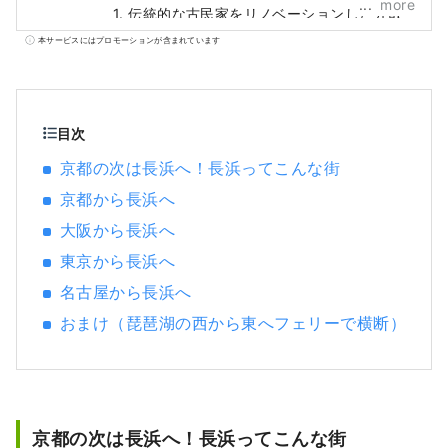
more
1. 伝統的な古民家をリノベーションした分散
型町家ホテル「和乃リトリートひといき」の
本サービスにはプロモーションが含まれています
運営 2. 寿司の起源でもある「なれずし」をは
じめとした発酵・地域資源を届ける施設「コ
ナレル」の運営 3. 温故知新、長浜独自の資源
をプロデュースする事業 を行っています。
目次
京都の次は長浜へ！長浜ってこんな街
京都から長浜へ
大阪から長浜へ
東京から長浜へ
名古屋から長浜へ
おまけ（琵琶湖の西から東へフェリーで横断）
京都の次は長浜へ！長浜ってこんな街