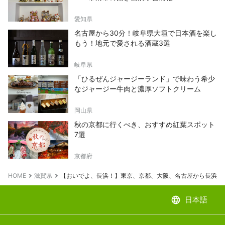
愛知県
名古屋から30分！岐阜県大垣で日本酒を楽し
もう！地元で愛される酒蔵3選
岐阜県
「ひるぜんジャージーランド」で味わう希少
なジャージー牛肉と濃厚ソフトクリーム
岡山県
秋の京都に行くべき、おすすめ紅葉スポット
7選
京都府
HOME
滋賀県
【おいでよ、長浜！】東京、京都、大阪、名古屋から長浜へ
language
日本語