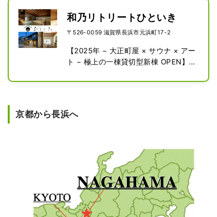
和乃リトリートひといき
〒526-0059 滋賀県長浜市元浜町17-2
【2025年 − 大正町屋 × サウナ × アー
ト − 極上の一棟貸切型新棟 OPEN】

全7室、《暮らすように泊まる上質な
旅》を掲げる町家リノベーションホテ
ル。

100〜200年以上の歴史を持つ江戸
京都から長浜へ
期・大正期の町屋を、現代の滞在に合
わせて快適に整えた空間が魅力。

全客室に浴室、キッチン付きダイニン
グ、水洗式トイレ、寝室を備える。

エアコン、空気清浄機、冷蔵庫、オー
ブンレンジ、ヘアドライヤー、アメニ
ティ類も揃い、長期滞在にも向く。

さらに、滋賀ならではの薬草や茶葉の
香りを楽しめる2種の貸切サウナ（当