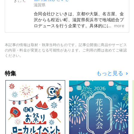
滋賀県
合同会社ひといきは、京都や大阪、名古屋、金
沢からも程近い町、滋賀県長浜市で地域総合プ
ロデュースを行う企業です。具体的には 1. 伝
more
統的な古民家をリノベーションした分散型町家
ホテル「和乃リトリートひといき」の運営 2.
寿司の起源でもある「なれずし」をはじめとし
本記事の情報は取材・執筆当時のものです。記事公開後に商品やサービス
た発酵・地域資源を届ける施設「コナレル」の
の内容・料金が変更となる可能性があります。ご利用の際は改めてご確認
運営 3. 温故知新、長浜独自の資源をプロデュ
ください。
ースする事業 を行っています。
特集
もっと見る