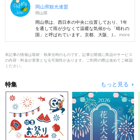
岡山県観光連盟
岡山県
岡山県は、西日本の中央に位置しており、1年
を通して雨が少なくて温暖な気候から「晴れの
国」と呼ばれています。京都、大阪、広島の有
more
名観光地めぐりの中間地点でアクセス便利！瀬
戸大橋を経由して四国に渡る際の玄関口でもあ
ります。 また、「フルーツ王国岡山」とも呼
本記事の情報は取材・執筆当時のものです。記事公開後に商品やサービス
ばれ、瀬戸内の温暖な気候の中、太陽を浴びた
の内容・料金が変更となる可能性があります。ご利用の際は改めてご確認
フルーツは、甘さ、香り、味ともに最高品質。
ください。
白桃をはじめ、マスカットやピオーネなど、旬
のフルーツが味わえます！ 「岡山城」や日本
特集
もっと見る
三名園の「岡山後楽園」、倉敷美観地区といっ
た、歴史、文化、アートなど世界に誇る観光ス
ポットもあります！