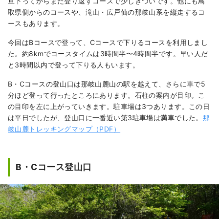
旦下ってからまた登り返すコースで少しきついです。他にも鳥
取県側からのコースや、滝山・広戸仙の那岐山系を縦走するコ
ースもあります。
今回はBコースで登って、Cコースで下りるコースを利用しまし
た。約8kmでコースタイムは3時間半〜4時間半です。早い人だ
と3時間以内で登って下りる人もいます。
B・Cコースの登山口は那岐山麓山の駅を越えて、さらに車で5
分ほど登って行ったところにあります。石柱の案内が目印。こ
の目印を左に上がっていきます。駐車場は3つあります。この日
は平日でしたが、登山口に一番近い第3駐車場は満車でした。
那
岐山麓トレッキングマップ（PDF）
B・Cコース登山口