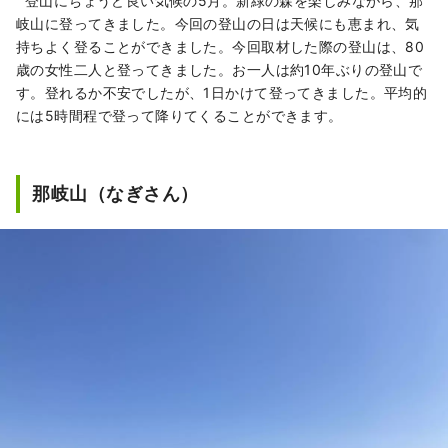
登山にちょうど良い気候の5月。新緑の森を楽しみながら、那
太陽を浴びたフルーツは、甘さ、香り、味と
岐山に登ってきました。今回の登山の日は天候にも恵まれ、気
もに最高品質。 白桃をはじめ、マスカットや
持ちよく登ることができました。今回取材した際の登山は、80
ピオーネなど、旬のフルーツが味わえます！
歳の女性二人と登ってきました。お一人は約10年ぶりの登山で
「岡山城」や日本三名園の「岡山後楽園」、
す。登れるか不安でしたが、1日かけて登ってきました。平均的
倉敷美観地区といった、歴史、文化、アート
には5時間程で登って降りてくることができます。
など世界に誇る観光スポットもあります！
那岐山（なぎさん）