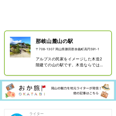
那岐山麓山の駅
〒708-1307 岡山県勝田郡奈義町高円591-1
アルプスの民家をイメージした木造2
階建ての山の駅です。木造ならではの
温かみに満ちた癒しの空間には、特産
品ショップ、レストランをはじめ様々
な体験・研修施設が整っています。
ライター