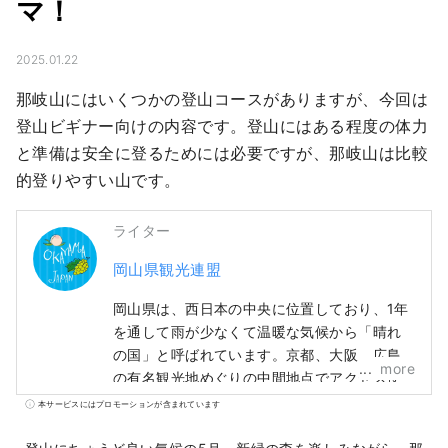
マ！
2025.01.22
那岐山にはいくつかの登山コースがありますが、今回は
登山ビギナー向けの内容です。登山にはある程度の体力
と準備は安全に登るためには必要ですが、那岐山は比較
的登りやすい山です。
ライター
岡山県観光連盟
岡山県は、西日本の中央に位置しており、1年
を通して雨が少なくて温暖な気候から「晴れ
の国」と呼ばれています。京都、大阪、広島
more
の有名観光地めぐりの中間地点でアクセス便
利！瀬戸大橋を経由して四国に渡る際の玄関
本サービスにはプロモーションが含まれています
口でもあります。 また、「フルーツ王国岡
山」とも呼ばれ、瀬戸内の温暖な気候の中、