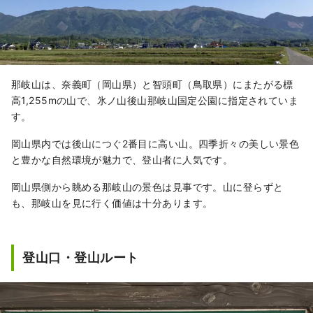
那岐山は、奈義町（岡山県）と智頭町（鳥取県）にまたがる標
高1,255mの山で、氷ノ山後山那岐山国定公園に指定されていま
す。
岡山県内では後山につぐ2番目に高い山。四季折々の美しい景色
と豊かな自然環境が魅力で、登山者に人気です。
岡山県側から眺める那岐山の景色は見事です。山に登らずと
も、那岐山を見に行く価値は十分あります。
登山口・登山ルート