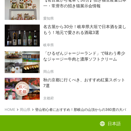
一・常滑市の招き猫展示会情報
愛知県
名古屋から30分！岐阜県大垣で日本酒を楽し
もう！地元で愛される酒蔵3選
岐阜県
「ひるぜんジャージーランド」で味わう希少
なジャージー牛肉と濃厚ソフトクリーム
岡山県
秋の京都に行くべき、おすすめ紅葉スポット
7選
京都府
HOME
岡山県
登山初心者におすすめ！那岐山の山頂からの360度の大パノ
language
日本語