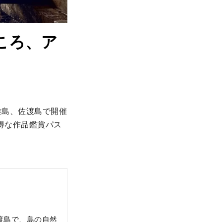
ころ、ア
の離島、佐渡島で開催
得な作品鑑賞パス
渡島で、島の自然