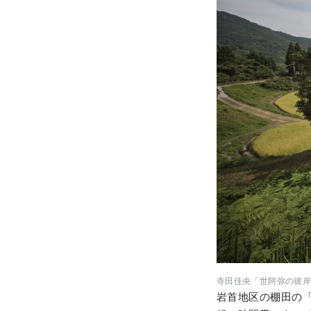
寺田佳央「世阿弥の彼岸ボート
岩首地区の棚田の