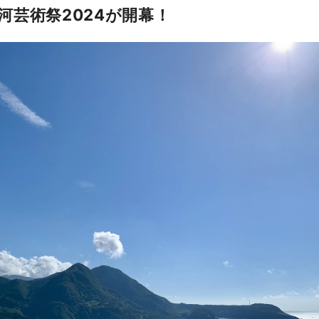
河芸術祭2024が開幕！