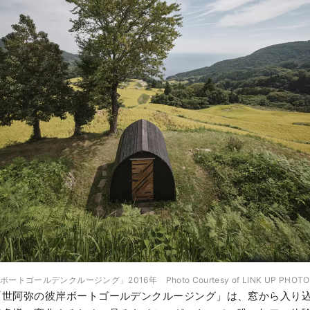
ゴールデンクルージング」2016年 Photo Courtesy of LINK UP PHOTO
「世阿弥の彼岸ボートゴールデンクルージング」は、窓から入り