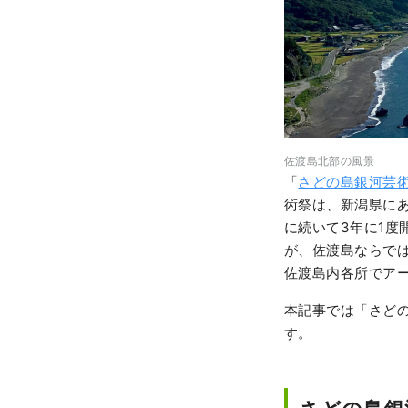
佐渡島北部の風景
「
さどの島銀河芸術
術祭は、新潟県にあ
に続いて3年に1度
が、佐渡島ならで
佐渡島内各所でア
本記事では「さどの
す。