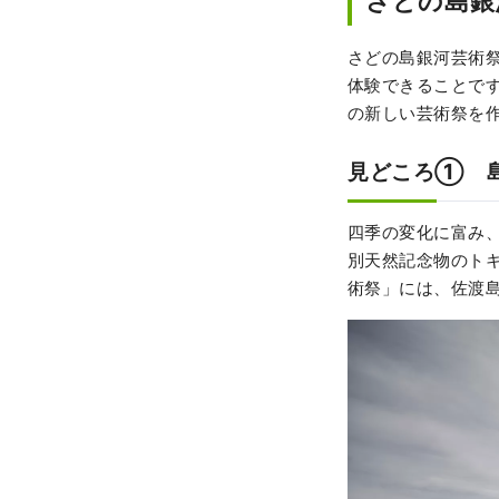
さどの島銀
さどの島銀河芸術
体験できることで
の新しい芸術祭を
見どころ① 
四季の変化に富み
別天然記念物のト
術祭」には、佐渡