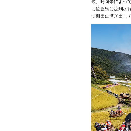
候、時間帯によっ
に佐渡島に流刑さ
つ棚田に漕ぎ出し