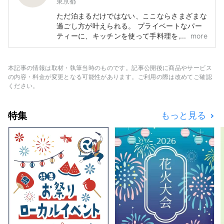
東京都
ただ泊まるだけではない、ここならさまざまな
過ごし方が叶えられる。 プライベートなパー
ティーに、キッチンを使って手料理を。 とき
more
には仕事でこもったり、ゆっくり本を読んだ
り。 家族、仲間、もちろん、ひとりでも。 使
い方はあなた次第、思い思いのひと時をお過ご
本記事の情報は取材・執筆当時のものです。記事公開後に商品やサービス
しください。
の内容・料金が変更となる可能性があります。ご利用の際は改めてご確認
ください。
特集
もっと見る