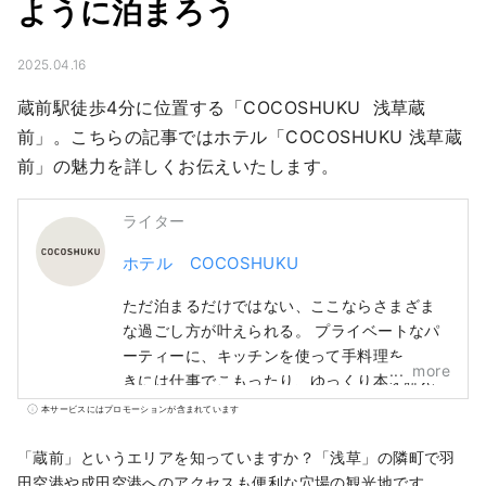
ように泊まろう
2025.04.16
蔵前駅徒歩4分に位置する「COCOSHUKU  浅草蔵
前」。こちらの記事ではホテル「COCOSHUKU 浅草蔵
前」の魅力を詳しくお伝えいたします。
ライター
ホテル COCOSHUKU
ただ泊まるだけではない、ここならさまざま
な過ごし方が叶えられる。 プライベートなパ
ーティーに、キッチンを使って手料理を。 と
more
きには仕事でこもったり、ゆっくり本を読ん
だり。 家族、仲間、もちろん、ひとりでも。
本サービスにはプロモーションが含まれています
使い方はあなた次第、思い思いのひと時をお
過ごしください。
「蔵前」というエリアを知っていますか？「浅草」の隣町で羽
田空港や成田空港へのアクセスも便利な穴場の観光地です。