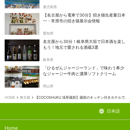
鹿児島県
【名古屋から電車で30分】招き猫生産量日本
一・常滑市の招き猫展示会情報
愛知県
名古屋から30分！岐阜県大垣で日本酒を楽し
もう！地元で愛される酒蔵3選
岐阜県
「ひるぜんジャージーランド」で味わう希少
なジャージー牛肉と濃厚ソフトクリーム
岡山県
HOME
東京都
【COCOSHUKU 浅草蔵前】蔵前のキッチン付きホテルで
language
日本語
Home