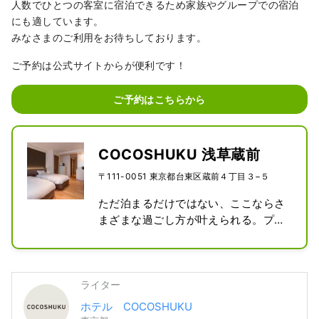
人数でひとつの客室に宿泊できるため家族やグループでの宿泊
にも適しています。
みなさまのご利用をお待ちしております。
ご予約は公式サイトからが便利です！
ご予約はこちらから
COCOSHUKU 浅草蔵前
〒111-0051 東京都台東区蔵前４丁目３−５
ただ泊まるだけではない、ここならさ
まざまな過ごし方が叶えられる。プラ
イベートなパーティーに、キッチンを
使って手料理を。ときには仕事でこも
ったり、ゆっくり本を読んだり。クリ
ライター
エイティブな文化が芽吹く周辺界隈や
隅田川を散策するのもおすすめです。
ホテル COCOSHUKU
どうぞ気ままにお過ごしください。