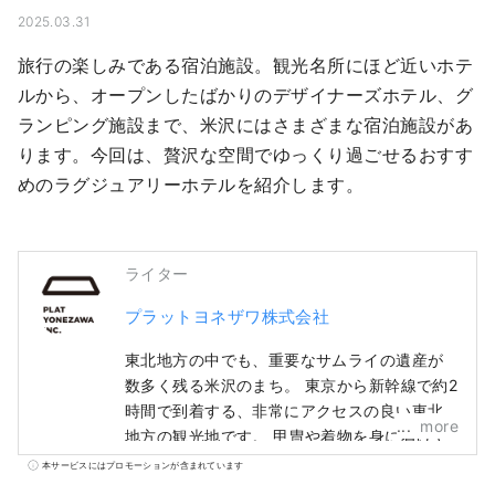
2025.03.31
旅行の楽しみである宿泊施設。観光名所にほど近いホテ
ルから、オープンしたばかりのデザイナーズホテル、グ
ランピング施設まで、米沢にはさまざまな宿泊施設があ
ります。今回は、贅沢な空間でゆっくり過ごせるおすす
めのラグジュアリーホテルを紹介します。
ライター
プラットヨネザワ株式会社
東北地方の中でも、重要なサムライの遺産が
数多く残る米沢のまち。 東京から新幹線で約2
時間で到着する、非常にアクセスの良い東北
more
地方の観光地です。 甲冑や着物を身に着けて
みたり、合戦に参加してみたり、寺社仏閣を
本サービスにはプロモーションが含まれています
巡ってみたり。かつて、日本のサムライたち