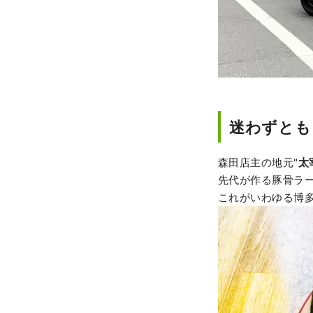
迷わずとも
森田店主の地元"
太
先代が作る豚骨ラ
これがいわゆる博