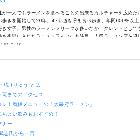
性が一人でもラーメンを食べることの出来るカルチャーを広めた
べ歩きを開始して20年。47都道府県を食べ歩き、年間600杯以
好き女子。男性のラーメンフリークが多いなか、タレントとして
持も視野に入れたラーメンライフにも注目。人気ラーメン店を貸
ーメン女子会」を主宰し、2015年、横浜赤レンガ倉庫にて「第
ンが含まれています
を開催。全国から人気店が集まる同イベントは、その後、大阪、
静岡と全国各地で開催し累計約75万人を動員。 2018年には株式会
itchを設立し、世界初のラーメンジュエリーブランド「ZURU+.
の酒『NOODLE SAKE –春華秋冬-』『稲とアガベ ラーメン専
ュース・著書『東京ラーメンコレクション』(昭文社)
 琉 (りゅう)とは
ン琉までのアクセス
コレ！看板メニューの「太宰府ラーメン」
にちょい飲みもおすすめ！
マナー
 武志氏から一言