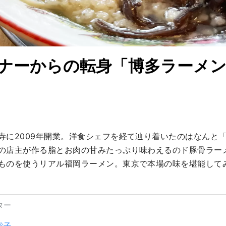
ナーからの転身「博多ラーメン琉
寺に2009年開業。洋食シェフを経て辿り着いたのはなんと
の店主が作る脂とお肉の甘みたっぷり味わえるのド豚骨ラー
ものを使うリアル福岡ラーメン。東京で本場の味を堪能して
ター
聡子