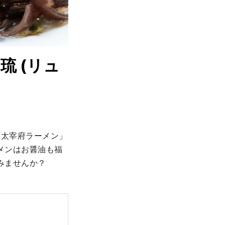
 (リュ
「太宰府ラーメン」
メンはお醤油も福
みませんか？