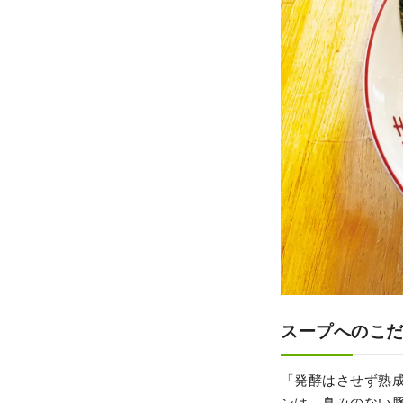
スープへのこ
「発酵はさせず熟
ンは、臭みのない