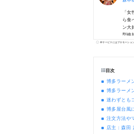
「女
ら食
ン大
型維
「ラ
本サービスにはプロモーショ
博」
本、
Sw
目次
メン
ロデ
博多ラーメン
博多ラーメ
迷わずとも
博多屋台風
注文方法や
店主：森田