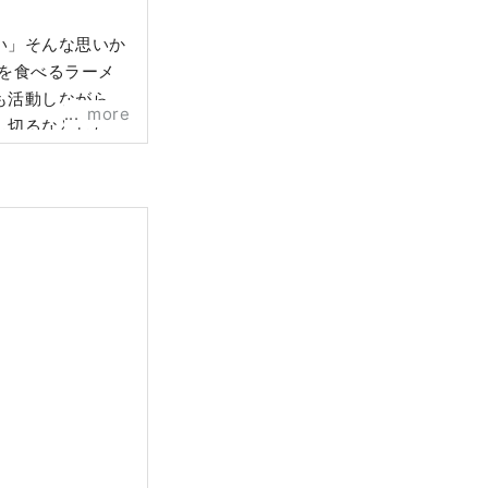
い」そんな思いか
上を食べるラーメ
も活動しながら体
more
し切るなどした
一回ラーメン女子
名古屋、東京、熊
社Ramen
」をリリース。ラー
用クラフトサケ』プ