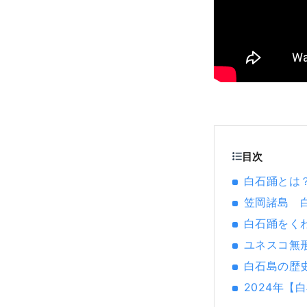
目次
白石踊とは
笠岡諸島 
白石踊をく
ユネスコ無
白石島の歴
2024年【