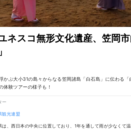
ユネスコ無形文化遺産、笠岡市
」
浮かぶ大小31の島々からなる笠岡諸島「白石島」に伝わる「
の体験ツアーの様子も！
ター
県観光連盟
県は、西日本の中央に位置しており、1年を通して雨が少なくて