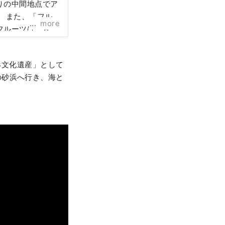
りの中間地点でア
ル
more
フルーツは、甘
など、旬のフル
形文化遺産」として
の砂浜へ行き、海と