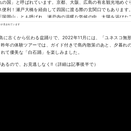
れの国」と呼ばれています。京都、大阪、広島の有名観光地めぐ
便利！瀬戸大橋を経由して四国に渡る際の玄関口でもあります。 また、「フ
王国岡山」とも呼ばれ、瀬戸内の温暖な気候の中、太陽を浴びた
香り、味ともに最高品質。 白桃をはじめ、マスカットやピオーネ
ンが含まれています
「岡山城」や日本三名園の「岡山後楽園」、倉敷美観地区といっ
に古くから伝わる盆踊りで、2022年11月には、「ユネスコ無
歴史、文化、アートなど世界に誇る観光スポットもあります！
。昨年の体験ツアーでは、ガイド付きで島内散策のあと、夕暮れ
されて優美な「白石踊」を楽しみました。
があるので、お見逃しなく‼（詳細は記事後半で）