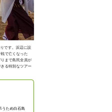
踊りです。浜辺に設
合戦で亡くなった
寄りまで島民全員が
できる特別なツアー
弔うため白石島