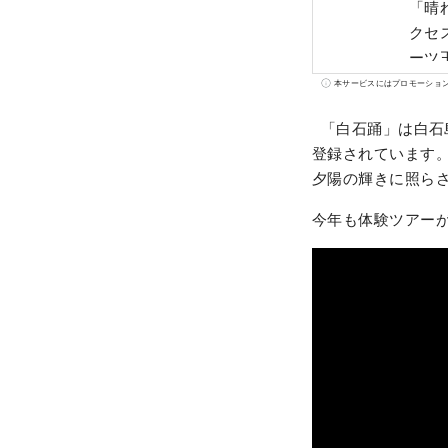
「晴
クセス
ーツ
さ、
本サービスにはプロモーショ
ーツが味わえます！ 
「白石踊」は白石島
た、
登録されています
夕陽の輝きに照ら
今年も体験ツアー