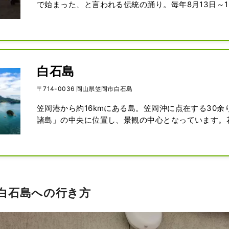
で始まった、と言われる伝統の踊り。毎年8月13日～1
け行われる。
白石島
〒714-0036 岡山県笠岡市白石島
笠岡港から約16kmにある島。笠岡沖に点在する30余
諸島」の中央に位置し、景観の中心となっています。
遠くから白い雪をかぶったように見えることから、白
ようになったと言われています。また、瀬戸内海国立
して知られる白石島は夏のマリンレジャーをはじめ、
スや弘法大師ゆかりの寺、幻想的な白石踊りなどを目
が訪れています。
白石島への行き方