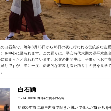
の白石島で、毎年8月13日から16日の夜に行われる伝統的な盆
ら）を中心に踊られます。この踊りは、平安時代末期の源平水島
めに始まったと言われています。お盆の期間中は、子供からお年
盆踊りですが、年に一度、伝統的な衣装を着た踊り手の姿を見学
す。
白石踊
〒714-0036 岡山県笠岡市白石島
約800年前に瀬戸内海で起きた戦いで死んだ侍たちを