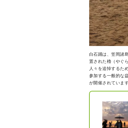
白石踊は、笠岡諸島
置された櫓（やぐ
人々を追悼するた
参加する一般的な
が開催されていま