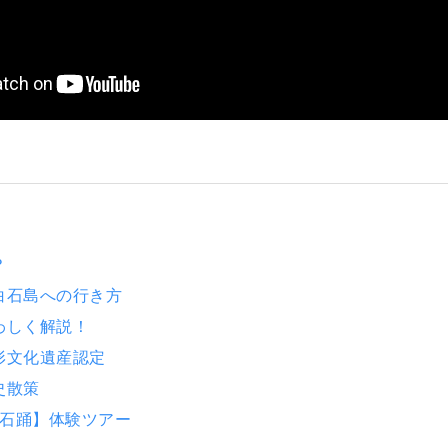
？
白石島への行き方
わしく解説！
形文化遺産認定
史散策
白石踊】体験ツアー