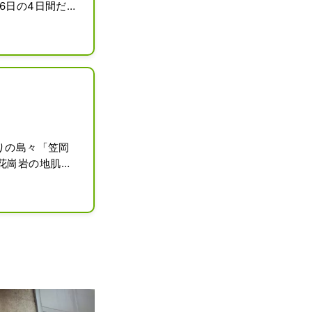
6日の4日間だ
りの島々「笠岡
花崗岩の地肌が
石島と呼ばれる
公園の名勝地と
ハイキングコー
的に多くの人々