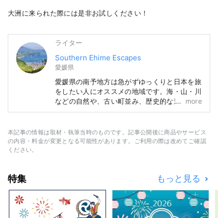
大洲に来られた際には是非お試しください！
ライター
Southern Ehime Escapes
愛媛県
愛媛県の南予地方は急がずゆっくりと日本を旅
をしたい人にオススメの地域です。海・山・川
などの自然や、古い町並み、歴史的な遺産が共
more
存する地域です。また、自然を活かしたアクテ
ィビティも豊富で、1週間以上の長期滞在も楽
しめます。是非、愛媛県南予地方でゆっくりと
本記事の情報は取材・執筆当時のものです。記事公開後に商品やサービス
した旅をお楽しみください。
の内容・料金が変更となる可能性があります。ご利用の際は改めてご確認
ください。
特集
もっと見る