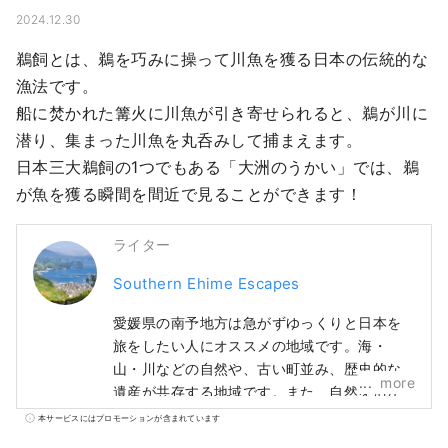
2024.12.30
鵜飼とは、鵜を巧みに操って川魚を獲る日本の伝統的な
漁法です。

船に焚かれた篝火に川魚が引き寄せられると、鵜が川に
潜り、集まった川魚を丸呑みして捕まえます。

日本三大鵜飼の1つでもある「大洲のうかい」では、鵜
が魚を獲る瞬間を間近で見ることができます！
ライター
Southern Ehime Escapes
愛媛県の南予地方は急がずゆっくりと日本を
旅をしたい人にオススメの地域です。海・
山・川などの自然や、古い町並み、歴史的な
more
遺産が共存する地域です。また、自然を活か
したアクティビティも豊富で、1週間以上の長
本サービスにはプロモーションが含まれています
期滞在も楽しめます。是非、愛媛県南予地方