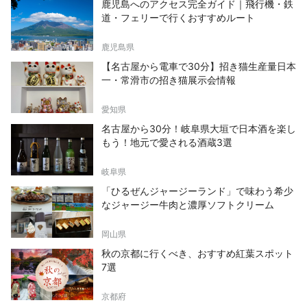
鹿児島へのアクセス完全ガイド｜飛行機・鉄
道・フェリーで行くおすすめルート
鹿児島県
【名古屋から電車で30分】招き猫生産量日本
一・常滑市の招き猫展示会情報
愛知県
名古屋から30分！岐阜県大垣で日本酒を楽し
もう！地元で愛される酒蔵3選
岐阜県
「ひるぜんジャージーランド」で味わう希少
なジャージー牛肉と濃厚ソフトクリーム
岡山県
秋の京都に行くべき、おすすめ紅葉スポット
7選
京都府