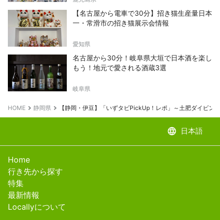
【名古屋から電車で30分】招き猫生産量日本
一・常滑市の招き猫展示会情報
愛知県
名古屋から30分！岐阜県大垣で日本酒を楽し
もう！地元で愛される酒蔵3選
岐阜県
HOME
静岡県
【静岡・伊豆】「いずタビPickUp！レポ」～土肥ダイビン
language
日本語
Home
行き先から探す
特集
最新情報
Locallyについて