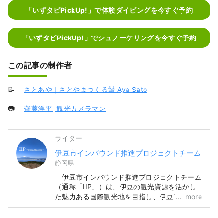
「いずタビPickUp!」で体験ダイビングを今すぐ予約
「いずタビPickUp!」でシュノーケリングを今すぐ予約
この記事の制作者
📝：
さとあや｜さとやまつくる㍿ Aya Sato
📷：
齋藤洋平│観光カメラマン
ライター
伊豆市インバウンド推進プロジェクトチーム
静岡県
伊豆市インバウンド推進プロジェクトチーム
（通称「IIP」）は、伊豆の観光資源を活かし
た魅力ある国際観光地を目指し、伊豆市への外
more
国人観光客の誘致や受け入れ体制の整備等を促
進することを目的として設置した組織です。