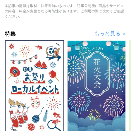
伊豆市は、自然と農業が豊かで、温泉や海水
本記事の情報は取材・執筆当時のものです。記事公開後に商品やサービス
浴場、山岳地帯など、様々な観光スポットがあ
の内容・料金が変更となる可能性があります。ご利用の際は改めてご確認
ります。また、東京から電車で約２時間とアク
ください。
セスが良く、日帰り観光や週末旅行にも最適な
場所です。 【カバー画像に関する注意事項】
特集
もっと見る
カバー画像は、伊豆市を彩る写真コンテスト入
賞作品です。 撮影者：尾島 裕樹 作品名：
「小雪（しょうせつ）を彩る」 カバー画像の
無断転用及び複製を禁止します。 カバー画像
の利用については、伊豆市観光情報サイトでご
確認ください。