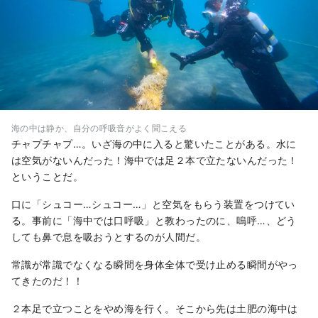
海の中は静か、自分の呼吸音がよく聞こえる
チャプチャプ…。いざ海の中に入ると驚いたことがある。水に
は空気がないんだった！海中では足２本で立たないんだった！
ということだ。
口に「シュコー…シュコー…」と空気をもらう装置をつけてい
る。事前に「海中では口呼吸」と教わったのに、嗚呼…、どう
しても鼻で息を吸おうとするのが人間だ。
常識が常識でなくなる瞬間を身体全体で受け止める瞬間がやっ
てきたのだ！！
２本足で立つことをやめ海を行く。そこから先は土肥の海中は