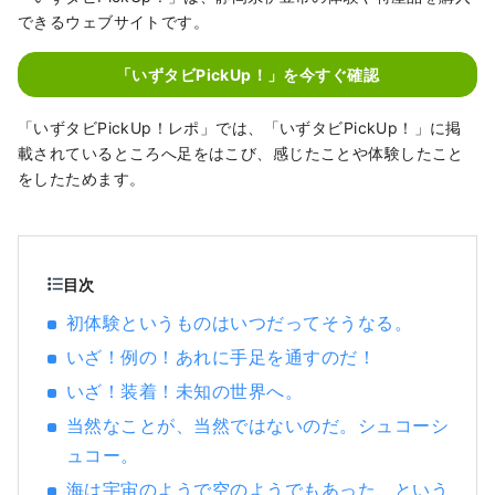
ポットがあります。また、東京から電車で約
できるウェブサイトです。
２時間とアクセスが良く、日帰り観光や週末
旅行にも最適な場所です。 【カバー画像に関
「いずタビPickUp！」を今すぐ確認
する注意事項】 カバー画像は、伊豆市を彩る
写真コンテスト入賞作品です。 撮影者：尾
「いずタビPickUp！レポ」では、「いずタビPickUp！」に掲
島 裕樹 作品名：「小雪（しょうせつ）を彩
載されているところへ足をはこび、感じたことや体験したこと
る」 カバー画像の無断転用及び複製を禁止し
をしたためます。
ます。 カバー画像の利用については、伊豆市
観光情報サイトでご確認ください。
目次
初体験というものはいつだってそうなる。
いざ！例の！あれに手足を通すのだ！
いざ！装着！未知の世界へ。
当然なことが、当然ではないのだ。シュコーシ
ュコー。
海は宇宙のようで空のようでもあった、という