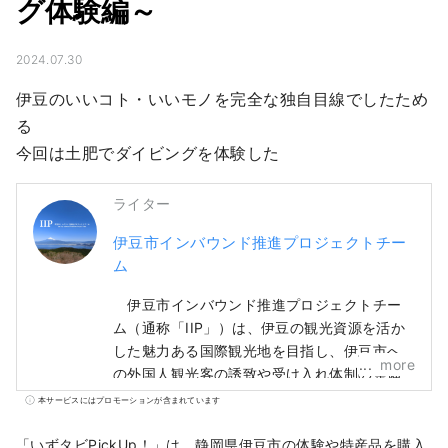
グ体験編～
2024.07.30
伊豆のいいコト・いいモノを完全な独自目線でしたため
る

今回は土肥でダイビングを体験した
ライター
伊豆市インバウンド推進プロジェクトチー
ム
伊豆市インバウンド推進プロジェクトチー
ム（通称「IIP」）は、伊豆の観光資源を活か
した魅力ある国際観光地を目指し、伊豆市へ
more
の外国人観光客の誘致や受け入れ体制の整備
等を促進することを目的として設置した組織
本サービスにはプロモーションが含まれています
です。 伊豆市は、自然と農業が豊かで、温
泉や海水浴場、山岳地帯など、様々な観光ス
「いずタビPickUp！」は、静岡県伊豆市の体験や特産品を購入