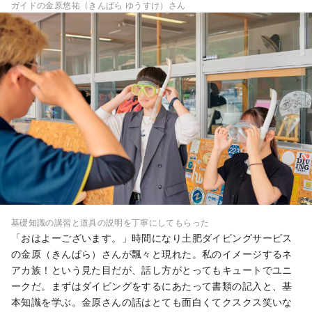
ガイドの金原悠祐（きんぱら ゆうすけ）さん
基礎知識の講習と道具の説明を丁寧にしてもらった
「おはよーございます。」時間になり土肥ダイビングサービス
の金原（きんぱら）さんが飄々と現れた。私のイメージするネ
アカ族！という見た目だが、話し方がとってもキュートでユニ
ークだ。まずはダイビングをするにあたって書類の記入と、基
本知識を学ぶ。金原さんの話はとても面白くてクスクス笑いな