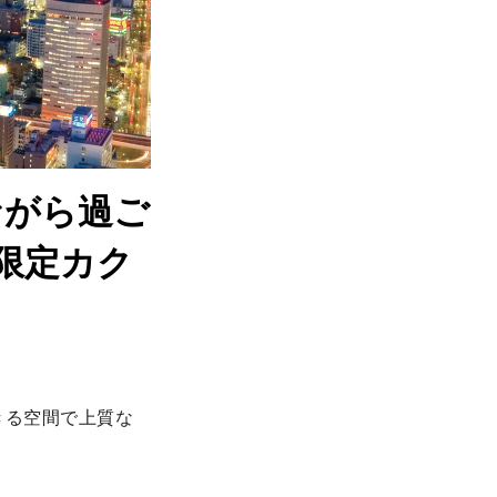
ながら過ご
限定カク
きる空間で上質な
？