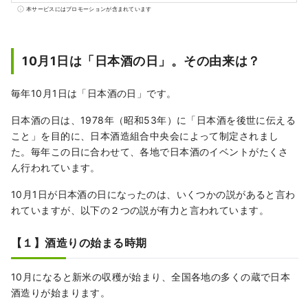
して定着した「道後ビール」、クラフトジン
本サービスにはプロモーションが含まれています
「道後ジン」、「道後焼酎」やリキュールな
ど、様々な酒類を製造・販売しております。
道後を訪れる皆様に道後での良い思い出をお
10月1日は「日本酒の日」。その由来は？
持ち帰りいただくことを第一に、お酒を通じ
て「人と人」「人とモノ」を繋いでまいりま
毎年10月1日は「日本酒の日」です。
す。
日本酒の日は、1978年（昭和53年）に「日本酒を後世に伝える
こと」を目的に、日本酒造組合中央会によって制定されまし
た。毎年この日に合わせて、各地で日本酒のイベントがたくさ
ん行われています。
10月1日が日本酒の日になったのは、いくつかの説があると言わ
れていますが、以下の２つの説が有力と言われています。
【１】酒造りの始まる時期
10月になると新米の収穫が始まり、全国各地の多くの蔵で日本
酒造りが始まります。