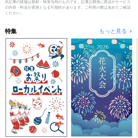
後ジン」、「道後焼酎」やリキュールなど、
本記事の情報は取材・執筆当時のものです。記事公開後に商品やサービス
様々な酒類を製造・販売しております。 道後
の内容・料金が変更となる可能性があります。ご利用の際は改めてご確認
を訪れる皆様に道後での良い思い出をお持ち帰
ください。
りいただくことを第一に、お酒を通じて「人と
人」「人とモノ」を繋いでまいります。
特集
もっと見る