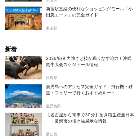
新宿駅直結の便利なショッピングモール「小
田急エース」の完全ガイド
東京都
新着
2026/8/9 力強さと技が織りなす迫力！沖縄
闘牛大会スケジュール情報
沖縄県
鹿児島へのアクセス完全ガイド｜飛行機・鉄
道・フェリーで行くおすすめルート
鹿児島県
【名古屋から電車で30分】招き猫生産量日本
一・常滑市の招き猫展示会情報
愛知県