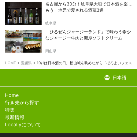
名古屋から30分！岐阜県大垣で日本酒を楽し
もう！地元で愛される酒蔵3選
岐阜県
「ひるぜんジャージーランド」で味わう希少
なジャージー牛肉と濃厚ソフトクリーム
岡山県
HOME
愛媛県
10/1は日本酒の日。松山城を眺めながら「ほろよいフェスタ
language
日本語
Home
行き先から探す
特集
最新情報
Locallyについて