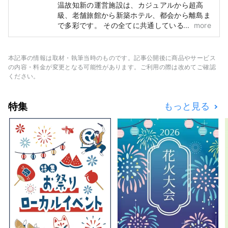
温故知新の運営施設は、カジュアルから超高
級、老舗旅館から新築ホテル、都会から離島ま
で多彩です。 その全てに共通しているのは、
more
他に類例のない個性があること。 私達はそれ
ぞれの土地の記憶に耳を澄ませ、カスタムメイ
ドで独自の宿泊コンセプトを立てています。
本記事の情報は取材・執筆当時のものです。記事公開後に商品やサービス
の内容・料金が変更となる可能性があります。ご利用の際は改めてご確認
ください。
特集
もっと見る