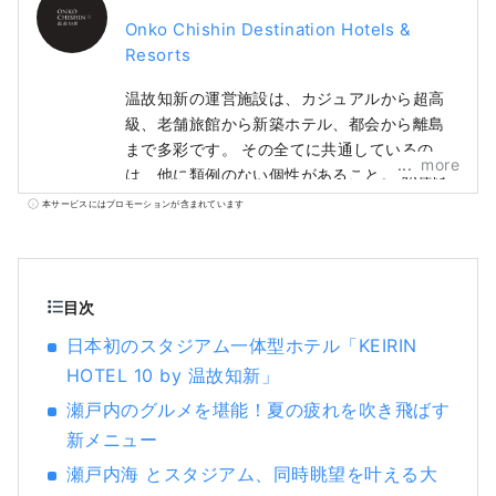
Onko Chishin Destination Hotels &
Resorts
温故知新の運営施設は、カジュアルから超高
級、老舗旅館から新築ホテル、都会から離島
まで多彩です。 その全てに共通しているの
more
は、他に類例のない個性があること。 私達は
それぞれの土地の記憶に耳を澄ませ、カスタ
本サービスにはプロモーションが含まれています
ムメイドで独自の宿泊コンセプトを立ててい
ます。
目次
日本初のスタジアム一体型ホテル「KEIRIN
HOTEL 10 by 温故知新」
瀬戸内のグルメを堪能！夏の疲れを吹き飛ばす
新メニュー
瀬戸内海 とスタジアム、同時眺望を叶える大