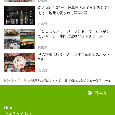
愛知県
名古屋から30分！岐阜県大垣で日本酒を楽し
もう！地元で愛される酒蔵3選
岐阜県
「ひるぜんジャージーランド」で味わう希少
なジャージー牛肉と濃厚ソフトクリーム
岡山県
秋の京都に行くべき、おすすめ紅葉スポット
7選
京都府
HOME
岡山県
瀬戸内旅行におすすめ！日本初のスタジアム一体型ホテル「KEIRIN
language
日本語
Home
行き先から探す