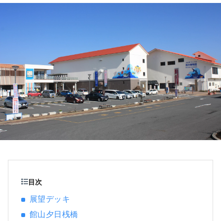
る歴史とロマン漂うまちでもあります。 千葉
県の南端、東京からわずか100キロ圏内にある
館山で、都会の喧騒を離れ、ゆったりと癒し
の時間をお過ごしください。
目次
展望デッキ
館山夕日桟橋