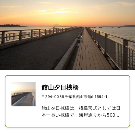
館山夕日桟橋
〒294-0036 千葉県館山市館山1564-1
館山夕日桟橋は、桟橋形式としては日
本一長い桟橋で、海岸通りから500メ
ートルの長さがあります。四季を通し
て様々な船舶が着岸します。また館山