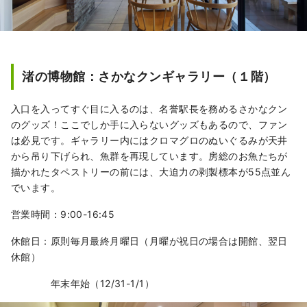
渚の博物館：さかなクンギャラリー（１階）
入口を入ってすぐ目に入るのは、名誉駅長を務めるさかなクン
のグッズ！ここでしか手に入らないグッズもあるので、ファン
は必見です。ギャラリー内にはクロマグロのぬいぐるみが天井
から吊り下げられ、魚群を再現しています。房総のお魚たちが
描かれたタペストリーの前には、大迫力の剥製標本が55点並ん
でいます。
営業時間：9:00-16:45
休館日：原則毎月最終月曜日（月曜が祝日の場合は開館、翌日
休館）
年末年始（12/31-1/1）