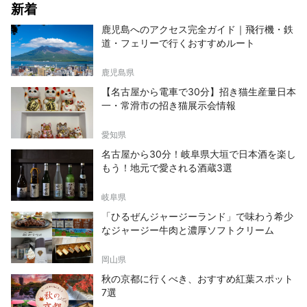
新着
鹿児島へのアクセス完全ガイド｜飛行機・鉄
道・フェリーで行くおすすめルート
鹿児島県
【名古屋から電車で30分】招き猫生産量日本
一・常滑市の招き猫展示会情報
愛知県
名古屋から30分！岐阜県大垣で日本酒を楽し
もう！地元で愛される酒蔵3選
岐阜県
「ひるぜんジャージーランド」で味わう希少
なジャージー牛肉と濃厚ソフトクリーム
岡山県
秋の京都に行くべき、おすすめ紅葉スポット
7選