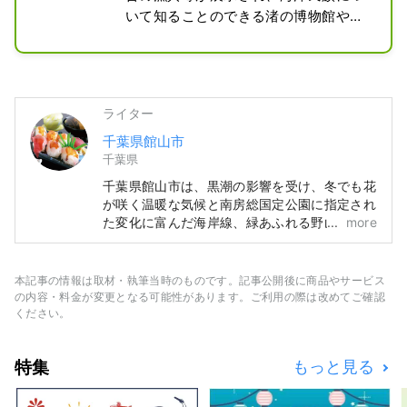
いて知ることのできる渚の博物館や、
館山湾の海が再現された海辺の広場。
館山湾を一望できる展望デッキ、館山
ふるさと大使でもあるさかなクンのギ
ャラリーなどがあり、館山夕日桟橋に
ライター
客船が発着する際には待合所としても
千葉県館山市
利用されます。地元の農水産物等を販
千葉県
売する「海のマルシェたてやま」や、
レストラン「館山なぎさ食堂」も隣接
千葉県館山市は、黒潮の影響を受け、冬でも花
しています。
が咲く温暖な気候と南房総国定公園に指定され
た変化に富んだ海岸線、緑あふれる野山や新鮮
more
な海と山の幸に恵まれた自然豊かなまちです。
そして、南総里見八犬伝のモデルのなった戦国
大名里見氏ゆかりの史跡などが残る歴史とロマ
本記事の情報は取材・執筆当時のものです。記事公開後に商品やサービス
ン漂うまちでもあります。 千葉県の南端、東
の内容・料金が変更となる可能性があります。ご利用の際は改めてご確認
京からわずか100キロ圏内にある館山で、都会
ください。
の喧騒を離れ、ゆったりと癒しの時間をお過ご
しください。
特集
もっと見る