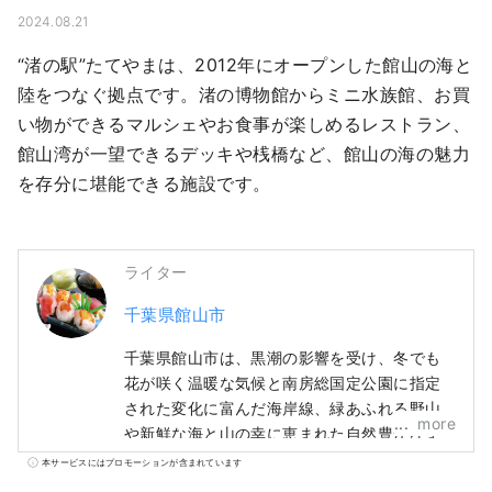
2024.08.21
“渚の駅”たてやまは、2012年にオープンした館山の海と
陸をつなぐ拠点です。渚の博物館からミニ水族館、お買
い物ができるマルシェやお食事が楽しめるレストラン、
館山湾が一望できるデッキや桟橋など、館山の海の魅力
を存分に堪能できる施設です。
ライター
千葉県館山市
千葉県館山市は、黒潮の影響を受け、冬でも
花が咲く温暖な気候と南房総国定公園に指定
された変化に富んだ海岸線、緑あふれる野山
more
や新鮮な海と山の幸に恵まれた自然豊かなま
ちです。 そして、南総里見八犬伝のモデルの
本サービスにはプロモーションが含まれています
なった戦国大名里見氏ゆかりの史跡などが残