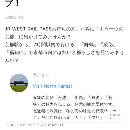
プ！
2026.07.09
JR-WEST RAIL PASSお持ちの方、お得に「もう一つの
京都」に出かけてみませんか？

京都駅から、2時間以内で行ける、「舞鶴」「綾部」
「福知山」で京都市内には無い京都らしさを見てみませ
んか？
ライター
Visit North Kansai
近畿の北側「丹波」「但馬」「丹後」「若
狭」の魅力を伝える、任意の観光団体です。
北近畿の味覚は、冬の海の味覚の代表格「カ
more
ニ」だけに終わらず「カキ」「ブリ」「フ
グ」、夏の「とり貝」「岩ガキ」「白いか」
本サービスにはプロモーションが含まれています