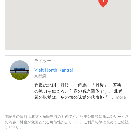
1
ライター
Visit North Kansai
京都府
近畿の北側「丹波」「但馬」「丹後」「若狭」
の魅力を伝える、任意の観光団体です。 北近
畿の味覚は、冬の海の味覚の代表格「カニ」だ
more
けに終わらず「カキ」「ブリ」「フグ」、夏の
「とり貝」「岩ガキ」「白いか」とそして、山
の味覚は「丹波栗」「丹波黒豆」や夏のフルー
本記事の情報は取材・執筆当時のものです。記事公開後に商品やサービス
ツ「砂丘メロン」と、年中グルメが楽しめるエ
の内容・料金が変更となる可能性があります。ご利用の際は改めてご確認
リアです。 そんな、広い北近畿を何度も訪
ください。
れ、線の旅ができる情報発信が出来ればうれし