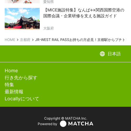
愛知県
【MICE施設特集】なんば↔関西国際空港の
国際会議・企業研修を支える施設ガイド
大阪府
HOME
京都府
JR-WEST RAIL PASSお持ちの方必見！京都駅からプチト
language
日本語
Home
行き先から探す
特集
最新情報
Locallyについて
Copyright © MATCHA Inc.
Powered by