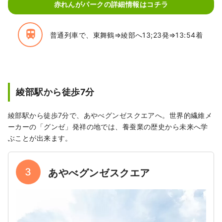
赤れんがパークの詳細情報はコチラ
train
普通列車で、東舞鶴⇒綾部へ13;23発⇒13:54着
綾部駅から徒歩7分
綾部駅から徒歩7分で、あやべグンゼスクエアへ。世界的繊維メ
ーカーの「グンゼ」発祥の地では、養蚕業の歴史から未来へ学
ぶことが出来ます。
3
あやべグンゼスクエア