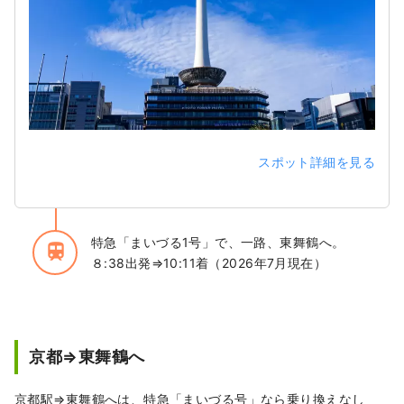
スポット詳細を見る
特急「まいづる1号」で、一路、東舞鶴へ。
train
８:38出発⇒10:11着（2026年7月現在）
京都⇒東舞鶴へ
京都駅⇒東舞鶴へは、特急「まいづる号」なら乗り換えなし