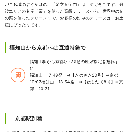
が？お城のすぐそばの、「足立音衛門」は、すぐそこです。丹
波エリアの名産「栗」を使った高級テリーヌから、世界中の旬
の栗を使ったテリーヌまで、お客様の好みのテリーヌは、お土
産にぴったりです。
福知山から京都へは直通特急で
福知山駅から京都駅へ特急の座席指定を忘れず
に！
train
福知山 17:49発 ⇒【きのさき20号】⇒京都
19:07福知山 18:54発 ⇒【はしだて8号】⇒京
都 20:21
京都駅到着