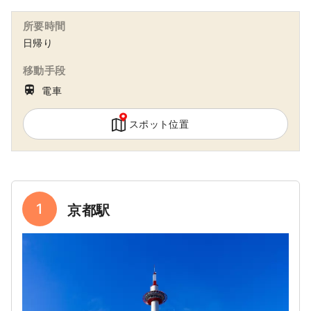
とそして、山の味覚は「丹波栗」「丹波黒
豆」や夏のフルーツ「砂丘メロン」と、年中
所要時間
グルメが楽しめるエリアです。 そんな、広い
日帰り
北近畿を何度も訪れ、線の旅ができる情報発
信が出来ればうれしいです。
移動手段
train
電車
スポット位置
1
京都駅