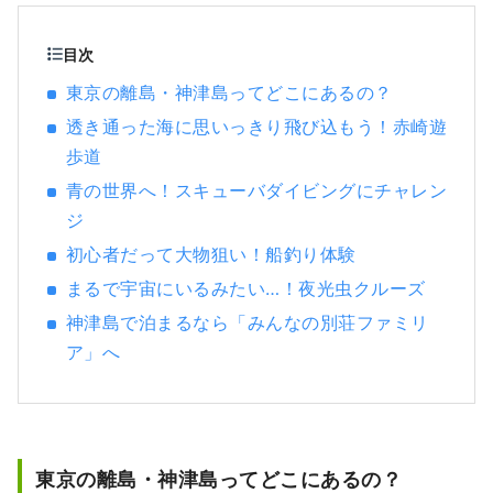
＜ドラマチック音声ガイド＞２つの機能を持
つ全く新しい観光体験をアプリで提供しま
目次
す。もちろん、このアプリは英語対応。日本
東京の離島・神津島ってどこにあるの？
だけでなく、海外のお客様にも神津島の本当
透き通った海に思いっきり飛び込もう！赤崎遊
の良さを知ってもらい、島の人と仲良くなる
きっかけづくりを目指しています。
歩道
青の世界へ！スキューバダイビングにチャレン
ジ
初心者だって大物狙い！船釣り体験
まるで宇宙にいるみたい…！夜光虫クルーズ
神津島で泊まるなら「みんなの別荘ファミリ
ア」へ
東京の離島・神津島ってどこにあるの？