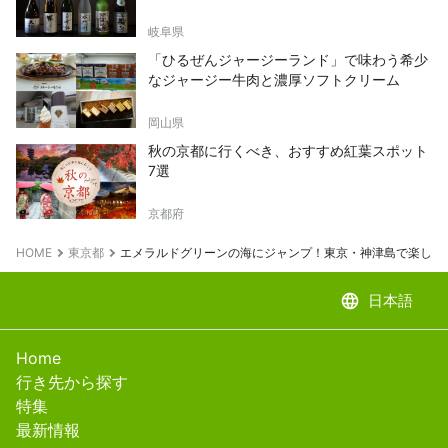
岐阜県
「ひるぜんジャージーランド」で味わう希少
なジャージー牛肉と濃厚ソフトクリーム
岡山県
秋の京都に行くべき、おすすめ紅葉スポット
7選
京都府
HOME
東京都
エメラルドグリーンの海にジャンプ！東京・神津島で楽しめ
language
日本語
Home
行き先から探す
特集
最新情報