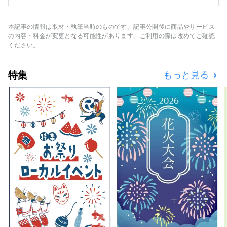
しています。 2024年1月には、神津島の観光
アプリ【まるっと！神津島】をリリース！ 旅
マエから島のことがよくわかる＜神津島すごろ
本記事の情報は取材・執筆当時のものです。記事公開後に商品やサービス
く＞と現地を訪れた人だけが体験できる＜ドラ
の内容・料金が変更となる可能性があります。ご利用の際は改めてご確認
マチック音声ガイド＞２つの機能を持つ全く新
ください。
しい観光体験をアプリで提供します。もちろ
ん、このアプリは英語対応。日本だけでなく、
特集
もっと見る
海外のお客様にも神津島の本当の良さを知って
もらい、島の人と仲良くなるきっかけづくりを
目指しています。