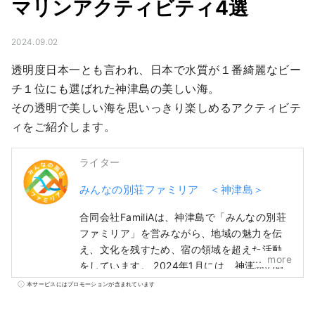
マリンアクティビティ4選
2024.09.02
透明度日本一とも言われ、日本で水質が１番綺麗なビー
チ１位にも選ばれた神津島の美しい海。

その透明で美しい海を思いっきり楽しめるアクティビテ
ィをご紹介します。
ライター
みんなの別荘ファミリア ＜神津島＞
合同会社FamiliAは、神津島で「みんなの別荘
ファミリア」を営みながら、地域の魅力を伝
え、文化を残すため、宿の領域を超えた活動
more
をしています。 2024年1月には、神津島の観
光アプリ【まるっと！神津島】をリリース！
本サービスにはプロモーションが含まれています
旅マエから島のことがよくわかる＜神津島す
ごろく＞と現地を訪れた人だけが体験できる