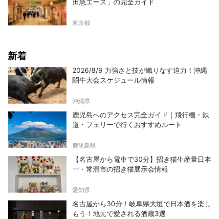
田急エース」の完全ガイド
東京都
新着
2026/8/9 力強さと技が織りなす迫力！沖縄
闘牛大会スケジュール情報
沖縄県
鹿児島へのアクセス完全ガイド｜飛行機・鉄
道・フェリーで行くおすすめルート
鹿児島県
【名古屋から電車で30分】招き猫生産量日本
一・常滑市の招き猫展示会情報
愛知県
名古屋から30分！岐阜県大垣で日本酒を楽し
もう！地元で愛される酒蔵3選