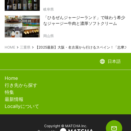
岐阜県
「ひるぜんジャージーランド」で味わう希少
なジャージー牛肉と濃厚ソフトクリーム
岡山県
HOME
三重県
【2025最新】大阪・名古屋から行けるスペイン！「志摩ス
language
日本語
Home
行き先から探す
特集
最新情報
Locallyについて
Copyright © MATCHA Inc.