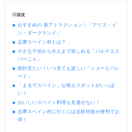
県の英虞湾。真珠のふるさととして知られる
この湾では、大小の島々が織りなす穏やかな
目次
景色の中を巡るクルージングがおすすめで
おすすめの 新アトラクション！「アリス・イ
す。
ン・ダークランド」
志摩スペイン村とは？
小さな子供から大人まで楽しめる「パルケエス
パーニャ」
絶対見たい！いつ見ても楽しい「ショーとパレ
ード」
「まるでスペイン」な映えスポットがいっぱ
い！
おいしいスペイン料理も見逃せない！
志摩スペイン村に行くには近鉄特急が便利でお
得！