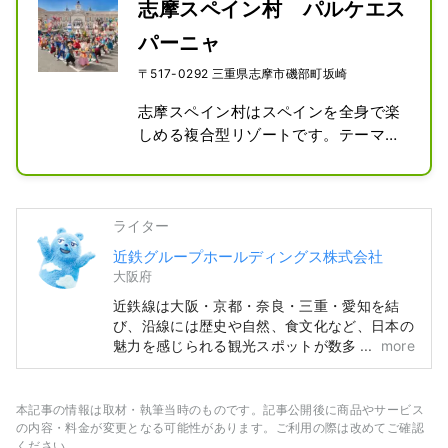
志摩スペイン村 パルケエス
パーニャ
〒517-0292 三重県志摩市磯部町坂崎
志摩スペイン村はスペインを全身で楽
しめる複合型リゾートです。テーマパ
ーク「パルケエスパーニャ」、宿泊施
設「ホテル志摩スペイン村」、温泉施
設「ひまわりの湯」で構成されていま
ライター
す。

スペイン語で「パルケ」は公園、「エ
近鉄グループホールディングス株式会社
スパーニャ」はスペインの意味で、そ
大阪府
の名の通りスペインをイメージしたリ
近鉄線は大阪・京都・奈良・三重・愛知を結
ゾートで建物や街並みの雰囲気はスペ
び、沿線には歴史や自然、食文化など、日本の
インそのものです。
魅力を感じられる観光スポットが数多く点在し
more
ています。 沿線の観光スポットをはじめ、お
すすめのレストランやホテル、旅行中にあると
便利な情報まで、近鉄沿線の旅に役立つ情報を
本記事の情報は取材・執筆当時のものです。記事公開後に商品やサービス
お届けします。 カバー写真は三重県の英虞
の内容・料金が変更となる可能性があります。ご利用の際は改めてご確認
湾。真珠のふるさととして知られるこの湾で
ください。